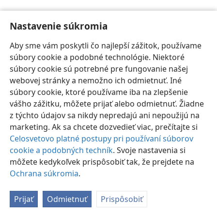
Nastavenie súkromia
Aby sme vám poskytli čo najlepší zážitok, používame
súbory cookie a podobné technológie. Niektoré
Slovenčina
Nastavenia
súbory cookie sú potrebné pre fungovanie našej
Copyright
© 2026 Watch Tower Bible and Tract Society of Pennsylvania
webovej stránky a nemožno ich odmietnuť. Iné
Podmienky používania
Ochrana súkromia
Nastavenie súkromia
súbory cookie, ktoré používame iba na zlepšenie
Prihlásiť sa
JW.ORG
vášho zážitku, môžete prijať alebo odmietnuť. Žiadne
z týchto údajov sa nikdy nepredajú ani nepoužijú na
marketing. Ak sa chcete dozvedieť viac, prečítajte si
Celosvetovo platné postupy pri používaní súborov
cookie a podobných techník
. Svoje nastavenia si
môžete kedykoľvek prispôsobiť tak, že prejdete na
Ochrana súkromia
.
Prijať
Odmietnuť
Prispôsobiť