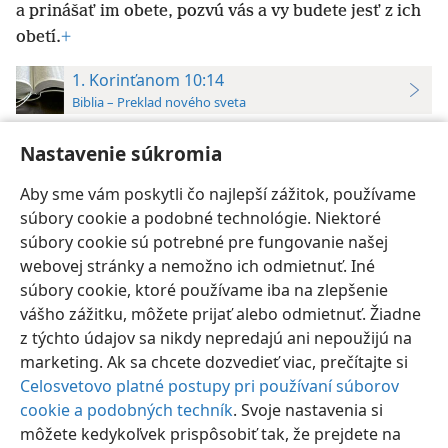
a prinášať im obete, pozvú vás a vy budete jesť z ich
obetí.
+
1. Korinťanom 10:14
Biblia – Preklad nového sveta
14
A tak, moji milovaní, utekajte pred
Nastavenie súkromia
modlárstvom.
+
Aby sme vám poskytli čo najlepší zážitok, používame
súbory cookie a podobné technológie. Niektoré
súbory cookie sú potrebné pre fungovanie našej
webovej stránky a nemožno ich odmietnuť. Iné
Slovenčina
Nastavenia
súbory cookie, ktoré používame iba na zlepšenie
vášho zážitku, môžete prijať alebo odmietnuť. Žiadne
Copyright
© 2026 Watch Tower Bible and Tract Society of Pennsylvania
Podmienky používania
Ochrana súkromia
Nastavenie súkromia
z týchto údajov sa nikdy nepredajú ani nepoužijú na
Prihlásiť sa
JW.ORG
marketing. Ak sa chcete dozvedieť viac, prečítajte si
Celosvetovo platné postupy pri používaní súborov
cookie a podobných techník
. Svoje nastavenia si
môžete kedykoľvek prispôsobiť tak, že prejdete na