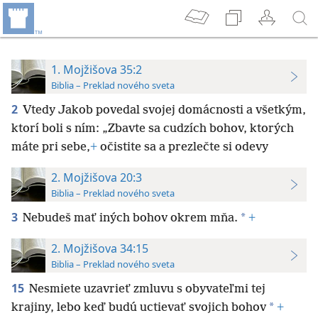
1. Mojžišova 35:2
Biblia – Preklad nového sveta
2
Vtedy Jakob povedal svojej domácnosti a všetkým,
ktorí boli s ním: „Zbavte sa cudzích bohov, ktorých
máte pri sebe,
+
očistite sa a prezlečte si odevy
2. Mojžišova 20:3
Biblia – Preklad nového sveta
3
*
Nebudeš mať iných bohov okrem mňa.
+
2. Mojžišova 34:15
Biblia – Preklad nového sveta
15
Nesmiete uzavrieť zmluvu s obyvateľmi tej
*
krajiny, lebo keď budú uctievať svojich bohov
+