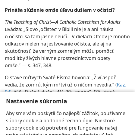
Prináša slúženie omše úľavu dušiam v očistci?
The Teaching of Christ—A Catholic Catechism for Adults
uvádza: „Slovo ‚očistec‘ v Biblii nie je a ani náuka
o očistci sa tam jasne neučí... V dielach Otcov je mnoho
odkazov nielen na jestvovanie očistca, ale aj na
skutočnosť, že verným zomrelým môžu pomôcť
modlitby živých hlavne prostredníctvom obety
omše.“ — s. 347, 348.
O stave mŕtvych Sväté Písma hovoria: „Živí aspoň
vedia, že zomrú, kým mŕtvi už o ničom nevedia.“ ​(
Kaz.
9:5
,
NV
) „Duša [„duša“,
AH
,
RP
; „osoba“,
EP
), ktorá
zhreší, tá zomrie.“ ​(
Ezech. 18:4
,
NV
) (Pozri aj
strany 303,
Nastavenie súkromia
304 pod nadpisom „Smrť“
.)
Aby sme vám poskytli čo najlepší zážitok, používame
súbory cookie a podobné technológie. Niektoré
súbory cookie sú potrebné pre fungovanie našej