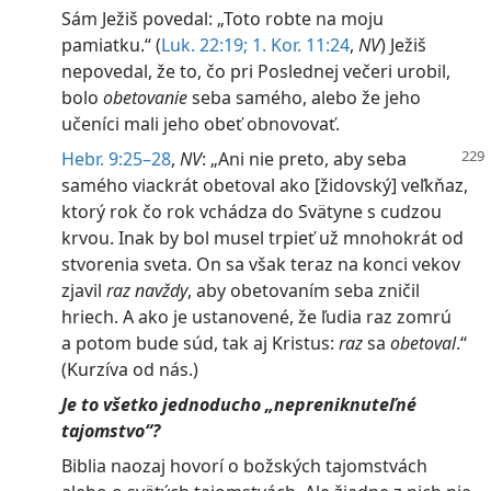
Sám Ježiš povedal: „Toto robte na moju
pamiatku.“ ​(
Luk. 22:19;
1. Kor. 11:24
,
NV
) Ježiš
nepovedal, že to, čo pri Poslednej večeri urobil,
bolo
obetovanie
seba samého, alebo že jeho
učeníci mali jeho obeť obnovovať.
Hebr. 9:25–28
,
NV
: „Ani nie preto, aby seba
samého viackrát obetoval ako [židovský] veľkňaz,
ktorý rok čo rok vchádza do Svätyne s cudzou
krvou. Inak by bol musel trpieť už mnohokrát od
stvorenia sveta. On sa však teraz na konci vekov
zjavil
raz navždy
, aby obetovaním seba zničil
hriech. A ako je ustanovené, že ľudia raz zomrú
a potom bude súd, tak aj Kristus:
raz
sa
obetoval
.“ ​
(Kurzíva od nás.)
Je to všetko jednoducho „nepreniknuteľné
tajomstvo“?
Biblia naozaj hovorí o božských tajomstvách