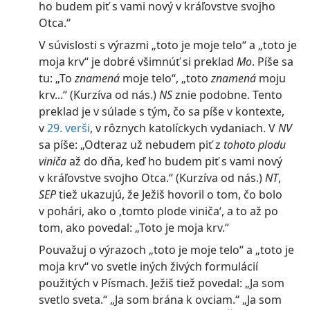
ho budem piť s vami nový v kráľovstve svojho
Otca.“
V súvislosti s výrazmi „toto je moje telo“ a „toto je
moja krv“ je dobré všimnúť si preklad
Mo
. Píše sa
tu: „To
znamená
moje telo“, „toto
znamená
moju
krv...“ ​(Kurzíva od nás.)
NS
znie podobne. Tento
preklad je v súlade s tým, čo sa píše v kontexte,
v
29. verši
, v rôznych katolíckych vydaniach. V
NV
sa píše: „Odteraz už nebudem piť z
tohoto plodu
viniča
až do dňa, keď ho budem piť s vami nový
v kráľovstve svojho Otca.“ ​(Kurzíva od nás.)
NT
,
SEP
tiež ukazujú, že Ježiš hovoril o tom, čo bolo
v pohári, ako o ‚tomto plode viniča‘, a to až po
tom, ako povedal: „Toto je moja krv.“
Pouvažuj o výrazoch „toto je moje telo“ a „toto je
moja krv“ vo svetle iných živých formulácií
použitých v Písmach. Ježiš tiež povedal: „Ja som
svetlo sveta.“ „Ja som brána k ovciam.“ „Ja som