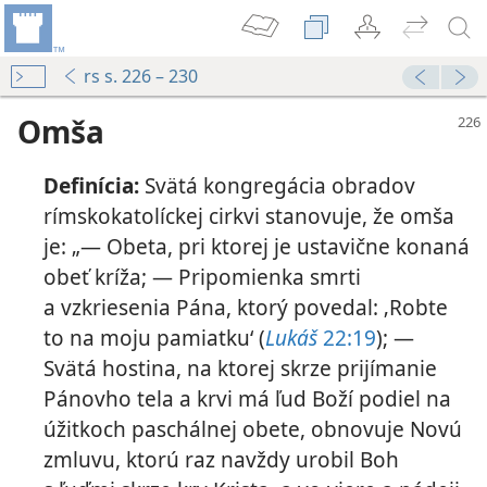
rs s. 226 – 230
Omša
Definícia:
Svätá kongregácia obradov
rímskokatolíckej cirkvi stanovuje, že omša
je: „— Obeta, pri ktorej je ustavične konaná
obeť kríža; — Pripomienka smrti
a vzkriesenia Pána, ktorý povedal: ‚Robte
to na moju pamiatku‘ (
Lukáš
22:19
); —
Svätá hostina, na ktorej skrze prijímanie
u večeru inak ako ostatné náboženstvá?
Pánovho tela a krvi má ľud Boží podiel na
úžitkoch paschálnej obete, obnovuje Novú
zmluvu, ktorú raz navždy urobil Boh