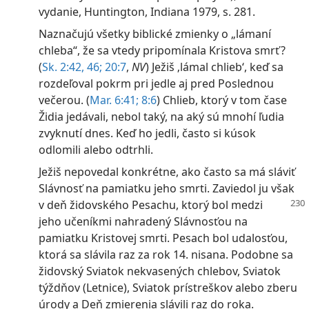
vydanie, Huntington, Indiana 1979, s. 281.
Naznačujú všetky biblické zmienky o „lámaní
chleba“, že sa vtedy pripomínala Kristova smrť?
(
Sk. 2:42,
46;
20:7
,
NV
) Ježiš ‚lámal chlieb‘, keď sa
rozdeľoval pokrm pri jedle aj pred Poslednou
večerou. (
Mar. 6:41;
8:6
) Chlieb, ktorý v tom čase
Židia jedávali, nebol taký, na aký sú mnohí ľudia
zvyknutí dnes. Keď ho jedli, často si kúsok
odlomili alebo odtrhli.
Ježiš nepovedal konkrétne, ako často sa má sláviť
Slávnosť na pamiatku jeho smrti. Zaviedol ju však
v deň
židovského Pesachu, ktorý bol medzi
jeho učeníkmi nahradený Slávnosťou na
pamiatku Kristovej smrti. Pesach bol udalosťou,
ktorá sa slávila raz za rok 14. nisana. Podobne sa
židovský Sviatok nekvasených chlebov, Sviatok
týždňov (Letnice), Sviatok prístreškov alebo zberu
úrody a Deň zmierenia slávili raz do roka.