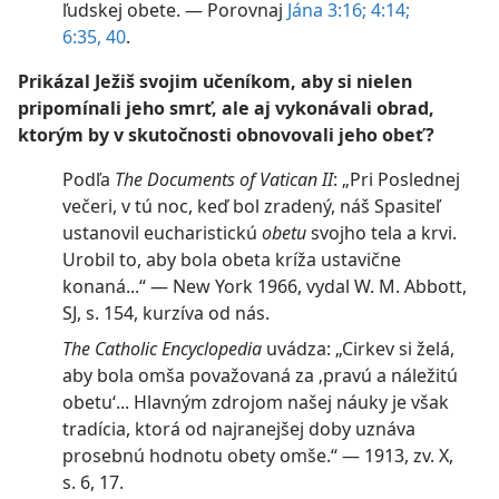
ľudskej obete. — Porovnaj
Jána 3:16;
4:14;
6:35,
40
.
Prikázal Ježiš svojim učeníkom, aby si nielen
pripomínali jeho smrť, ale aj vykonávali obrad,
ktorým by v skutočnosti obnovovali jeho obeť?
Podľa
The Documents of Vatican II
: „Pri Poslednej
večeri, v tú noc, keď bol zradený, náš Spasiteľ
ustanovil eucharistickú
obetu
svojho tela a krvi.
Urobil to, aby bola obeta kríža ustavične
konaná...“ — New York 1966, vydal W. M. Abbott,
SJ, s. 154, kurzíva od nás.
The Catholic Encyclopedia
uvádza: „Cirkev si želá,
aby bola omša považovaná za ‚pravú a náležitú
obetu‘... Hlavným zdrojom našej náuky je však
tradícia, ktorá od najranejšej doby uznáva
prosebnú hodnotu obety omše.“ — 1913, zv. X,
s. 6, 17.