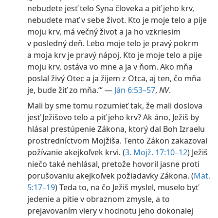
nebudete jesť telo Syna človeka a piť jeho krv,
nebudete mať v sebe život. Kto je moje telo a pije
moju krv, má večný život a ja ho vzkriesim
v posledný deň. Lebo moje telo je pravý pokrm
a moja krv je pravý nápoj. Kto je moje telo a pije
moju krv, ostáva vo mne a ja v ňom. Ako mňa
poslal živý Otec a ja žijem z Otca, aj ten, čo mňa
je, bude žiť zo mňa.‘“ —
Ján 6:53–57
,
NV
.
Mali by sme tomu rozumieť tak, že mali doslova
jesť Ježišovo telo a piť jeho krv? Ak áno, Ježiš by
hlásal prestúpenie Zákona, ktorý dal Boh Izraelu
prostredníctvom Mojžiša. Tento Zákon zakazoval
požívanie akejkoľvek krvi. (
3. Mojž. 17:10–12
) Ježiš
niečo také nehlásal, pretože hovoril jasne proti
porušovaniu akejkoľvek požiadavky Zákona. (
Mat.
5:17–19
) Teda to, na čo Ježiš myslel, muselo byť
jedenie a pitie v obraznom zmysle, a to
prejavovaním viery v hodnotu jeho dokonalej