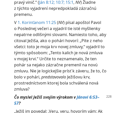
pravý vinič.“ ​(
Ján 8:12;
10:7;
15:1
,
NV
) Žiadne
z týchto vyjadrení nepredpokladá zázračnú
premenu.
V
1. Korinťanom 11:25
(
NV
) písal apoštol Pavol
o Poslednej večeri a vyjadril tie isté myšlienky
nepatrne odlišnými slovami. Namiesto toho, aby
citoval Ježiša, ako o pohári hovorí: „Pite z neho
všetci: toto je moja krv novej zmluvy,“ vyjadril to
týmto spôsobom: „Tento kalich je nová zmluva
v mojej krvi.“ Určite to neznamenalo, že ten
pohár sa nejako zázračne premenil na novú
zmluvu. Nie je logickejšie prísť k záveru, že to, čo
bolo v pohári,
predstavovalo
Ježišovu krv,
prostredníctvom ktorej bola schválená nová
zmluva?
Čo myslel Ježiš svojím výrokom v
Jánovi 6:53–
57
?
„Ježiš im povedal: ‚Veru, veru, hovorím vám: Ak