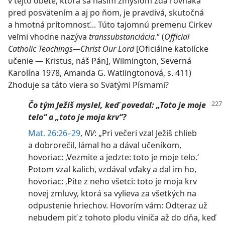
v tejto obete, ktorá sa našim zmyslom zdá rovnaká
pred posvätením a aj po ňom, je pravdivá, skutočná
a hmotná prítomnosť... Túto tajomnú premenu Cirkev
veľmi vhodne nazýva
transsubstanciácia
.“ ​(
Official
Catholic Teachings—Christ Our Lord
[Oficiálne katolícke
učenie — Kristus, náš Pán], Wilmington, Severná
Karolína 1978, Amanda G. Watlingtonová, s. 411)
Zhoduje sa táto viera so Svätými Písmami?
Čo tým Ježiš myslel, keď povedal: „Toto je moje
telo“ a „toto je moja krv“?
Mat. 26:26–29
,
NV
: „Pri večeri vzal Ježiš chlieb
a dobrorečil, lámal ho a dával učeníkom,
hovoriac: ‚Vezmite a jedzte: toto je moje telo.‘
Potom vzal kalich, vzdával vďaky a dal im ho,
hovoriac: ‚Pite z neho všetci: toto je moja krv
novej zmluvy, ktorá sa vylieva za všetkých na
odpustenie hriechov. Hovorím vám: Odteraz už
nebudem piť z tohoto plodu viniča až do dňa, keď