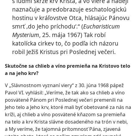
s ľuďmi skrze krv Krista, a vo viere a nádeji
naznačuje a predobrazuje eschatologickú
hostinu v kráľovstve Otca, hlásajúc Pánovu
smrť ‚do Jeho príchodu‘.“ ​(
Eucharisticum
Mysterium
, 25. mája 1967) Tak robí
katolícka cirkev to, čo podľa ich názoru
robil Ježiš Kristus pri Poslednej večeri.
Skutočne sa chlieb a víno premieňa na Kristovo telo
a na jeho krv?
V „Slávnostnom vyznaní viery“ z 30. júna 1968 pápež
Pavol VI. vyhlásil: „Veríme, že tak ako sa chlieb a víno
posvätené Pánom pri Poslednej večeri premenili na
Jeho telo a Jeho krv, ktoré mali byť obetované za nás na
kríži, aj chlieb a víno posvätené kňazom sa premieňa
na telo a krv Krista slávne dosadeného na trón v nebi,
a My veríme, že tajomná prítomnosť Pána, zjavená