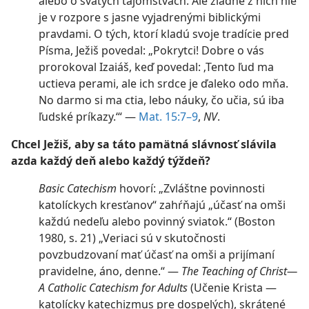
alebo o svätých tajomstvách. Ale žiadne z nich nie
je v rozpore s jasne vyjadrenými biblickými
pravdami. O tých, ktorí kladú svoje tradície pred
Písma, Ježiš povedal: „Pokrytci! Dobre o vás
prorokoval Izaiáš, keď povedal: ‚Tento ľud ma
uctieva perami, ale ich srdce je ďaleko odo mňa.
No darmo si ma ctia, lebo náuky, čo učia, sú iba
ľudské príkazy.‘“ —
Mat. 15:7–9
,
NV
.
Chcel Ježiš, aby sa táto pamätná slávnosť slávila
azda každý deň alebo každý týždeň?
Basic Catechism
hovorí: „Zvláštne povinnosti
katolíckych kresťanov“ zahŕňajú „účasť na omši
každú nedeľu alebo povinný sviatok.“ ​(Boston
1980, s. 21) „Veriaci sú v skutočnosti
povzbudzovaní mať účasť na omši a prijímaní
pravidelne, áno, denne.“ —
The Teaching of Christ—
A Catholic Catechism for Adults
(Učenie Krista —
katolícky katechizmus pre dospelých), skrátené