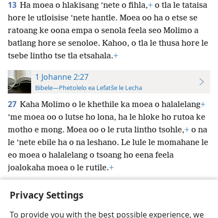
13
Ha moea o hlakisang ’nete o fihla,
+
o tla le tataisa
hore le utloisise ’nete hantle. Moea oo ha o etse se
ratoang ke oona empa o senola feela seo Molimo a
batlang hore se senoloe. Kahoo, o tla le thusa hore le
tsebe lintho tse tla etsahala.
+
1 Johanne 2:27
Bibele—Phetolelo ea Lefatše le Lecha
27
Kaha Molimo o le khethile ka moea o halalelang
+
’me moea oo o lutse ho lona, ha le hloke ho rutoa ke
motho e mong. Moea oo o le ruta lintho tsohle,
+
o na
le ’nete ebile ha o na leshano. Le lule le momahane le
eo moea o halalelang o tsoang ho eena feela
joalokaha moea o le rutile.
+
Privacy Settings
To provide you with the best possible experience, we