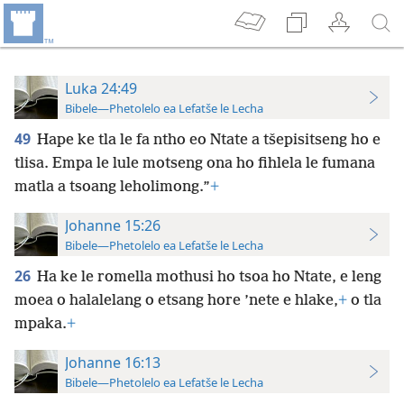
Luka 24:49
Bibele—Phetolelo ea Lefatše le Lecha
49
Hape ke tla le fa ntho eo Ntate a tšepisitseng ho e
tlisa. Empa le lule motseng ona ho fihlela le fumana
matla a tsoang leholimong.”
+
Johanne 15:26
Bibele—Phetolelo ea Lefatše le Lecha
26
Ha ke le romella mothusi ho tsoa ho Ntate, e leng
moea o halalelang o etsang hore ’nete e hlake,
+
o tla
mpaka.
+
Johanne 16:13
Bibele—Phetolelo ea Lefatše le Lecha