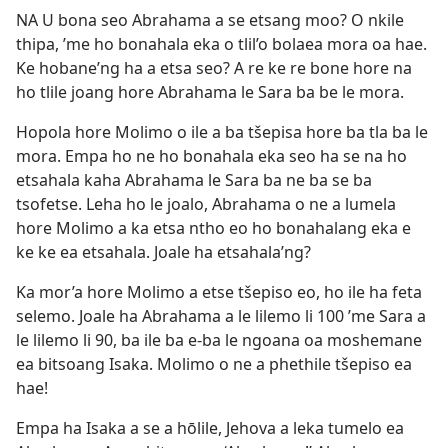
NA U bona seo Abrahama a se etsang moo? O nkile
thipa, ’me ho bonahala eka o tlil’o bolaea mora oa hae.
Ke hobane’ng ha a etsa seo? A re ke re bone hore na
ho tlile joang hore Abrahama le Sara ba be le mora.
Hopola hore Molimo o ile a ba tšepisa hore ba tla ba le
mora. Empa ho ne ho bonahala eka seo ha se na ho
etsahala kaha Abrahama le Sara ba ne ba se ba
tsofetse. Leha ho le joalo, Abrahama o ne a lumela
hore Molimo a ka etsa ntho eo ho bonahalang eka e
ke ke ea etsahala. Joale ha etsahala’ng?
Ka mor’a hore Molimo a etse tšepiso eo, ho ile ha feta
selemo. Joale ha Abrahama a le lilemo li 100 ’me Sara a
le lilemo li 90, ba ile ba e-ba le ngoana oa moshemane
ea bitsoang Isaka. Molimo o ne a phethile tšepiso ea
hae!
Empa ha Isaka a se a hōlile, Jehova a leka tumelo ea