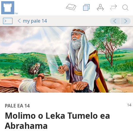
my pale 14
la
012
PALE EA 14
ae
Molimo o Leka Tumelo ea
 Ithutoang)—2016
Abrahama
rato la Molimo
009