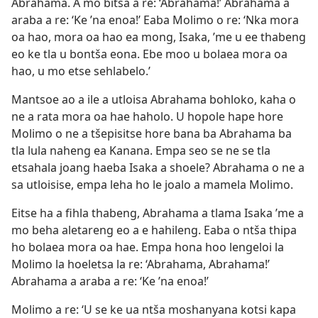
Abrahama. A mo bitsa a re: ‘Abrahama!’ Abrahama a
araba a re: ‘Ke ’na enoa!’ Eaba Molimo o re: ‘Nka mora
oa hao, mora oa hao ea mong, Isaka, ’me u ee thabeng
eo ke tla u bontša eona. Ebe moo u bolaea mora oa
hao, u mo etse sehlabelo.’
Mantsoe ao a ile a utloisa Abrahama bohloko, kaha o
ne a rata mora oa hae haholo. U hopole hape hore
Molimo o ne a tšepisitse hore bana ba Abrahama ba
tla lula naheng ea Kanana. Empa seo se ne se tla
etsahala joang haeba Isaka a shoele? Abrahama o ne a
sa utloisise, empa leha ho le joalo a mamela Molimo.
Eitse ha a fihla thabeng, Abrahama a tlama Isaka ’me a
mo beha aletareng eo a e hahileng. Eaba o ntša thipa
ho bolaea mora oa hae. Empa hona hoo lengeloi la
Molimo la hoeletsa la re: ‘Abrahama, Abrahama!’
Abrahama a araba a re: ‘Ke ’na enoa!’
Molimo a re: ‘U se ke ua ntša moshanyana kotsi kapa