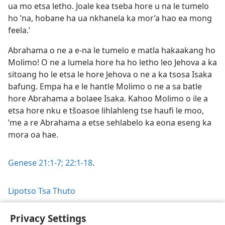
ua mo etsa letho. Joale kea tseba hore u na le tumelo
ho ’na, hobane ha ua nkhanela ka mor’a hao ea mong
feela.’
Abrahama o ne a e-na le tumelo e matla hakaakang ho
Molimo! O ne a lumela hore ha ho letho leo Jehova a ka
sitoang ho le etsa le hore Jehova o ne a ka tsosa Isaka
bafung. Empa ha e le hantle Molimo o ne a sa batle
hore Abrahama a bolaee Isaka. Kahoo Molimo o ile a
etsa hore nku e tšoasoe lihlahleng tse haufi le moo,
’me a re Abrahama a etse sehlabelo ka eona eseng ka
mora oa hae.
Genese 21:1-7;
22:1-18
.
Lipotso Tsa Thuto
Privacy Settings