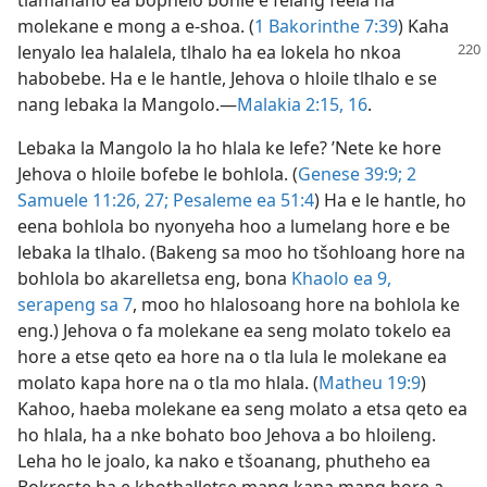
tlamahano ea bophelo bohle e felang feela ha
molekane e mong a e-shoa. (
1 Bakorinthe 7:39
) Kaha
lenyalo lea
halalela, tlhalo ha ea lokela ho nkoa
habobebe. Ha e le hantle, Jehova o hloile tlhalo e se
nang lebaka la Mangolo.—
Malakia 2:15, 16
.
Lebaka la Mangolo la ho hlala ke lefe? ’Nete ke hore
Jehova o hloile bofebe le bohlola. (
Genese 39:9;
2
Samuele 11:26, 27;
Pesaleme ea 51:4
) Ha e le hantle, ho
eena bohlola bo nyonyeha hoo a lumelang hore e be
lebaka la tlhalo. (Bakeng sa moo ho tšohloang hore na
bohlola bo akarelletsa eng, bona
Khaolo ea 9,
serapeng sa 7
, moo ho hlalosoang hore na bohlola ke
eng.) Jehova o fa molekane ea seng molato tokelo ea
hore a etse qeto ea hore na o tla lula le molekane ea
molato kapa hore na o tla mo hlala. (
Matheu 19:9
)
Kahoo, haeba molekane ea seng molato a etsa qeto ea
ho hlala, ha a nke bohato boo Jehova a bo hloileng.
Leha ho le joalo, ka nako e tšoanang, phutheho ea