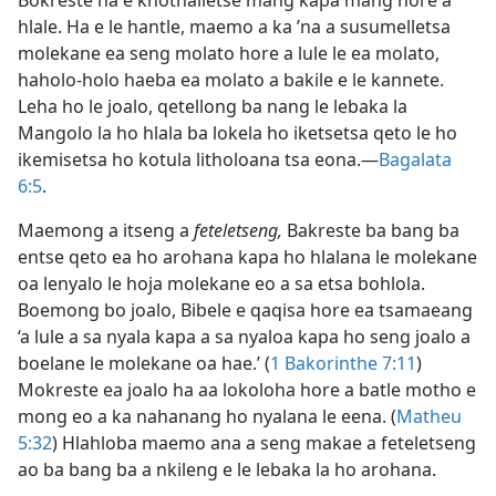
Bokreste ha e khothalletse mang kapa mang hore a
hlale. Ha e le hantle, maemo a ka ’na a susumelletsa
molekane ea seng molato hore a lule le ea molato,
haholo-holo haeba ea molato a bakile e le kannete.
Leha ho le joalo, qetellong ba nang le lebaka la
Mangolo la ho hlala ba lokela ho iketsetsa qeto le ho
ikemisetsa ho kotula litholoana tsa eona.—
Bagalata
6:5
.
Maemong a itseng a
feteletseng,
Bakreste ba bang ba
entse qeto ea ho arohana kapa ho hlalana le molekane
oa lenyalo le hoja molekane eo a sa etsa bohlola.
Boemong bo joalo, Bibele e qaqisa hore ea tsamaeang
‘a lule a sa nyala kapa a sa nyaloa kapa ho seng joalo a
boelane le molekane oa hae.’ (
1 Bakorinthe 7:11
)
Mokreste ea joalo ha aa lokoloha hore a batle motho e
mong eo a ka nahanang ho nyalana le eena. (
Matheu
5:32
) Hlahloba maemo ana a seng makae a feteletseng
ao ba bang ba a nkileng e le lebaka la ho arohana.