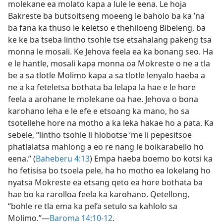
molekane ea molato kapa a lule le eena. Le hoja
Bakreste ba butsoitseng moeeng le baholo ba ka ’na
ba fana ka thuso le keletso e thehiloeng Bibeleng, ba
ke ke ba tseba lintho tsohle tse etsahalang pakeng tsa
monna le mosali. Ke Jehova feela ea ka bonang seo. Ha
e le hantle, mosali kapa monna oa Mokreste o ne a tla
be a sa tlotle Molimo kapa a sa tlotle lenyalo haeba a
ne a ka feteletsa bothata ba lelapa la hae e le hore
feela a arohane le molekane oa hae. Jehova o bona
karohano leha e le efe e etsoang ka mano, ho sa
tsotellehe hore na motho a ka leka hakae ho a pata. Ka
sebele, “lintho tsohle li hlobotse ’me li pepesitsoe
phatlalatsa mahlong a eo re nang le boikarabello ho
eena.” (
Baheberu 4:13
) Empa haeba boemo bo kotsi ka
ho fetisisa bo tsoela pele, ha ho motho ea lokelang ho
nyatsa Mokreste ea etsang qeto ea hore bothata ba
hae bo ka rarolloa feela ka karohano. Qetellong,
“bohle re tla ema ka pel’a setulo sa kahlolo sa
Molimo.”—
Baroma 14:10-12
.