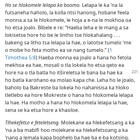
Ho se hlokomele lelapa ka boomo.
Lelapa le ka ’na la
futsaneha haholo, la kolla ntsi hanong, hobane feela
monna a sa le hlokomele, le hoja a e-na le mokhoa oa
ho etsa joalo. Bibele e re: “Haeba leha e le mang a sa
lokisetse hore ho be le lintho tse hlokahalang . . .
bakeng sa litho tsa lelapa la hae, o latotse tumelo ’me
o mobe ho feta motho ea se nang tumelo.” (
1
Timothea 5:8
) Haeba monna ea joalo a hana ho fetola
mekhoa ea hae, mosali o tla lokela ho etsa qeto ea
hore na o tla batla ho itšireletsa le bana ba
hae ka
ho batla karohano ea molao kapa che. Leha ho le joalo,
baholo ba Bakreste ba lokela ho nahanisisa ka hloko
tletlebo ea hore Mokreste o hana ho hlokomela lelapa
la hae. Ha motho a hana ho hlokomela lelapa la hae,
sena se ka etsa hore a khaoloe.
Tlhekefetso e feteletseng.
Molekane ea hlekefetsang a ka
’na a ba mabifi hoo molekane ea hlekefetsoang a ka
’nang a lemala kapa bophelo ba hae ba e-ba kotsing.