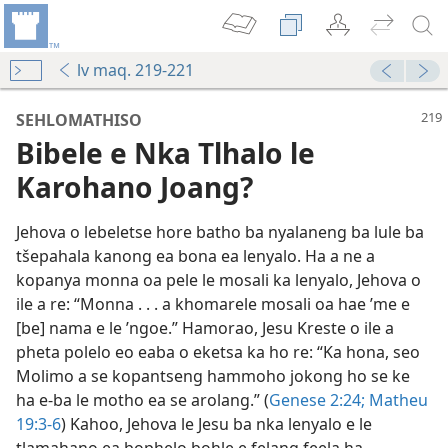
lv maq. 219-221
SEHLOMATHISO
Bibele e Nka Tlhalo le
Karohano Joang?
Jehova o lebeletse hore batho ba nyalaneng ba lule ba
tšepahala kanong ea bona ea lenyalo. Ha a ne a
ng Hammoho”
kopanya monna oa pele le mosali ka lenyalo, Jehova o
 Ithutoang)—2018
ile a re: “Monna . . . a khomarele mosali oa hae ’me e
alo?
[be] nama e le ’ngoe.” Hamorao, Jesu Kreste o ile a
va
pheta polelo eo eaba o eketsa ka ho re: “Ka hona, seo
Qhalana
Molimo a se kopantseng hammoho jokong ho se ke
ha e-ba le motho ea se arolang.” (
Genese 2:24;
Matheu
19:3-6
) Kahoo, Jehova le Jesu ba nka lenyalo e le
 Ithutoang)—2022