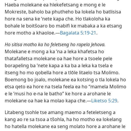
Haeba molekane ea hlekefetsang e mong e le
Mokreste, baholo ba phutheho ba lokela ho batlisisa
hore na sena ke ’nete kapa che. Ho tlakoloha ka
bohale le boitšoaro bo mabifi ke mabaka a ka etsang
hore motho a khaoloe.—
Bagalata 5:19-21
.
Ho sitisa motho ka ho feletseng ho rapela Jehova.
Molekane e mong a ka ’na a leka khafetsa ho
thatafalletsa molekane oa hae hore a tsoele pele
borapeling ba ’nete kapa a ka ba a leka ka tsela e
itseng ho mo qobella hore a tlōle litaelo tsa Molimo.
Boemong bo joalo, molekane ea kotsing o tla lokela ho
etsa qeto ea hore na tsela feela ea ho “mamela Molimo
e le ’musi ho e-na le batho” ke hore a arohane le
molekane oa hae ka molao kapa che.—
Liketso 5:29
.
Litabeng tsohle tse amang maemo a feteletseng a
kang ao re sa tsoa a tšohla, ha ho motho ea lokelang
ho hatella molekane ea seng molato hore a arohane le