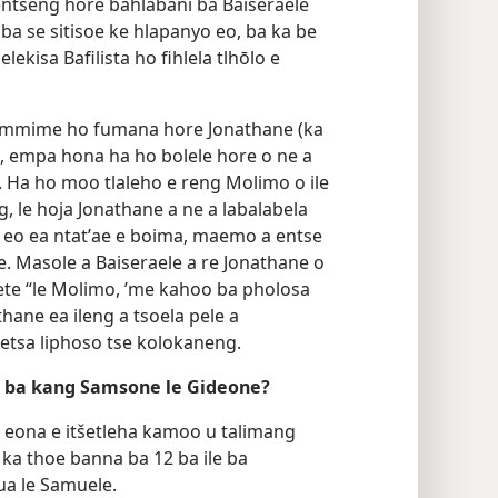
entseng hore bahlabani ba Baiseraele
 ba se sitisoe ke hlapanyo eo, ba ka be
lekisa Bafilista ho fihlela tlhōlo e
Thummime ho fumana hore Jonathane (ka
e, empa hona ha ho bolele hore o ne a
a. Ha ho moo tlaleho e reng Molimo o ile
, le hoja Jonathane a ne a labalabela
 eo ea ntatʼae e boima, maemo a entse
. Masole a Baiseraele a re Jonathane o
bete “le Molimo, ’me kahoo ba pholosa
thane ea ileng a tsoela pele a
 etsa liphoso tse kolokaneng.
e ba kang Samsone le Gideone?
ho eona e itšetleha kamoo u talimang
ka thoe banna ba 12 ba ile ba
ua le Samuele.