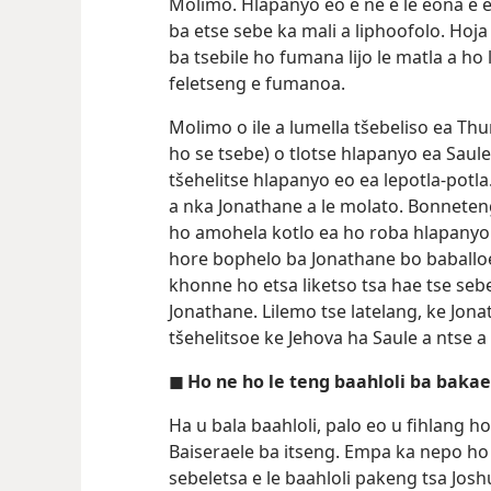
Molimo. Hlapanyo eo e ne e le eona e 
ba etse sebe ka mali a liphoofolo. Hoja
ba tsebile ho fumana lijo le matla a ho le
feletseng e fumanoa.
Molimo o ile a lumella tšebeliso ea 
ho se tsebe) o tlotse hlapanyo ea Saul
tšehelitse hlapanyo eo ea lepotla-potl
a nka Jonathane a le molato. Bonneteng
ho amohela kotlo ea ho roba hlapanyo
hore bophelo ba Jonathane bo baballoe
khonne ho etsa liketso tsa hae tse se
Jonathane. Lilemo tse latelang, ke Jona
tšehelitsoe ke Jehova ha Saule a ntse a
◼ Ho ne ho le teng baahloli ba baka
Ha u bala baahloli, palo eo u fihlang 
Baiseraele ba itseng. Empa ka nepo ho 
sebeletsa e le baahloli pakeng tsa Josh