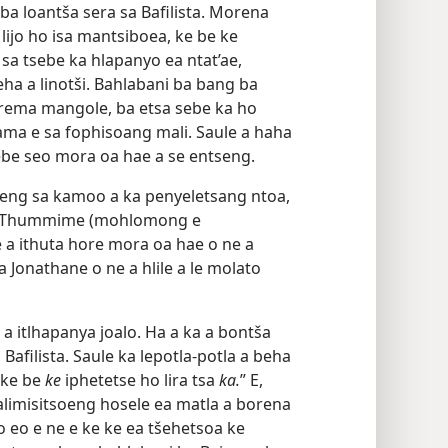
 ba loantša sera sa Bafilista. Morena
lijo ho isa mantsiboea, ke be ke
A sa tsebe ka hlapanyo ea ntat’ae,
ha a linotši. Bahlabani ba bang ba
erema mangole, ba etsa sebe ka ho
ma e sa fophisoang mali. Saule a haha
ebe seo mora oa hae a se entseng.
keng sa kamoo a ka penyeletsang ntoa,
 ea Thummime (mohlomong e
e a ithuta hore mora oa hae o ne a
 Jonathane o ne a hlile a le molato
a itlhapanya joalo. Ha a ka a bontša
Bafilista. Saule ka lepotla-potla a beha
“ke be
ke
iphetetse ho lira tsa
ka.
” E,
alimisitsoeng hosele ea matla a borena
 eo e ne e ke ke ea tšehetsoa ke