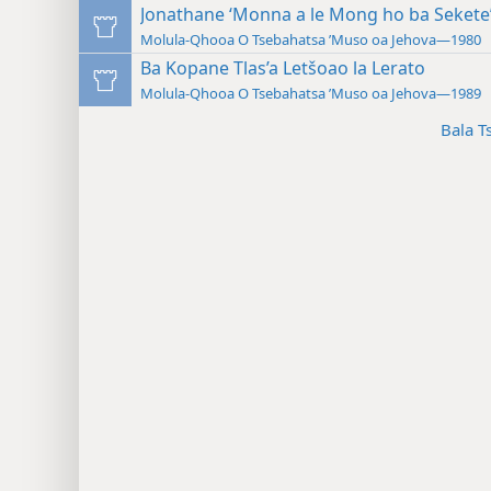
Jonathane ‘Monna a le Mong ho ba Sekete
Molula-Qhooa O Tsebahatsa ’Muso oa Jehova—1980
Ba Kopane Tlas’a Letšoao la Lerato
Molula-Qhooa O Tsebahatsa ’Muso oa Jehova—1989
Bala T