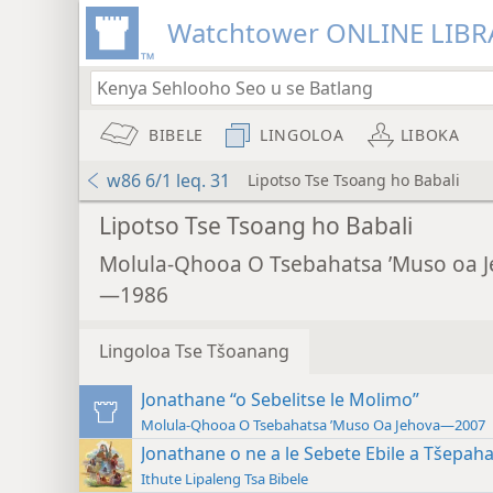
Watchtower ONLINE LIBR
BIBELE
LINGOLOA
LIBOKA
w86 6/1 leq. 31
Lipotso Tse Tsoang ho Babali
Lipotso Tse Tsoang ho Babali
Molula-Qhooa O Tsebahatsa ’Muso oa 
—1986
Lingoloa Tse Tšoanang
Jonathane “o Sebelitse le Molimo”
Molula-Qhooa O Tsebahatsa ’Muso Oa Jehova—2007
Jonathane o ne a le Sebete Ebile a Tšepaha
Ithute Lipaleng Tsa Bibele