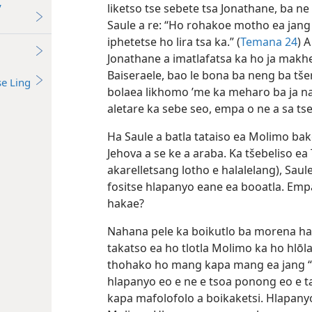
liketso tse sebete tsa Jonathane, ba ne
’
Saule a re: “Ho rohakoe motho ea jang 
iphetetse ho lira tsa ka.” (
Temana 24
) 
Jonathane a imatlafatsa ka ho ja makhe
Baiseraele, bao le bona ba neng ba tš
se Ling
bolaea likhomo ’me ka meharo ba ja na
aletare ka sebe seo, empa o ne a sa ts
Ha Saule a batla tataiso ea Molimo ba
Jehova a se ke a araba. Ka tšebeliso
akarelletsang lotho e halalelang), Saul
fositse hlapanyo eane ea booatla. Empa
hakae?
Nahana pele ka boikutlo ba morena ha 
takatso ea ho tlotla Molimo ka ho hlōla 
thohako ho mang kapa mang ea jang 
hlapanyo eo e ne e tsoa ponong eo e t
kapa mafolofolo a boikaketsi. Hlapanyo