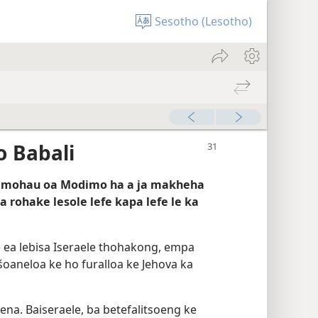
Sesotho (Lesotho)
o Babali
ke mohau oa Modimo ha a ja makheha
a rohake lesole lefe kapa lefe le ka
le ea lebisa Iseraele thohakong, empa
šoaneloa ke ho furalloa ke Jehova ka
ena. Baiseraele, ba betefalitsoeng ke