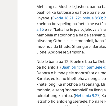
Mehleng ea Moshe le Joshua, banna ba
baahloli ka kutloisiso ea hore ba ne b
linyeoe. (
Exoda 18:21, 22;
Joshua 8:33;
2
kheloha borapeling ba ’nete ’me ea t
2:16
e re: “Leha ho le joalo, Jehova a ’n
namolela matsohong a ba ba senyang.”
bitsoang Othniele, e le moahloli, kapa 
moo hoa tla Ehude, Shamgare, Barake, G
Elone, Abdone le Samsone.
Ntle le bana ba 12, Bibele e bua ka De
oa ho ahlola. (
Baahloli 4:4;
1 Samuele 4:
Debora o bitsoa pele moprofeta oa mo
Barake, eo ka ho khetheha a neng a ete
khatellong. Ka mokhoa o tšoanang, Eli 
moholo, e seng ‘monamoleli’ ea ileng a 
tokolohong ka ntoa. (
Nehemia 9:27
) K
letsoho ho ahloleng Iseraele, ho na le