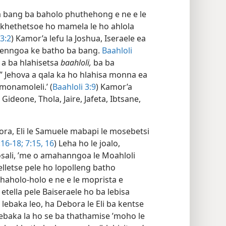
 bang ba baholo phuthehong e ne e le
a khethetsoe ho mamela le ho ahlola
3:2
) Kamor’a lefu la Joshua, Iseraele ea
šoenngoa ke batho ba bang.
Baahloli
a a ba hlahisetsa
baahloli,
ba ba
 Jehova a qala ka ho hlahisa monna ea
‘monamoleli.’ (
Baahloli 3:9
) Kamor’a
ideone, Thola, Jaire, Jafeta, Ibtsane,
bora, Eli le Samuele mabapi le mosebetsi
16-18;
7:15, 16
) Leha ho le joalo,
sali, ’me o amahanngoa le Moahloli
lletse pele ho lopolleng batho
haholo-holo e ne e le moprista e
etella pele Baiseraele ho ba lebisa
a lebaka leo, ha Debora le Eli ba kentse
 lebaka la ho se ba thathamise ’moho le