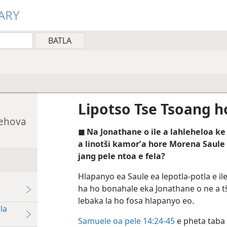
ARY
Lipotso Tse Tsoang h
Jehova
◼ Na Jonathane o ile a lahleheloa 
a linotši kamorʼa hore Morena Saule 
jang pele ntoa e fela?
Hlapanyo ea Saule ea lepotla-potla e i
ha ho bonahale eka Jonathane o ne a t
lebaka la ho fosa hlapanyo eo.
la
Samuele oa pele 14:24-45
e pheta taba 