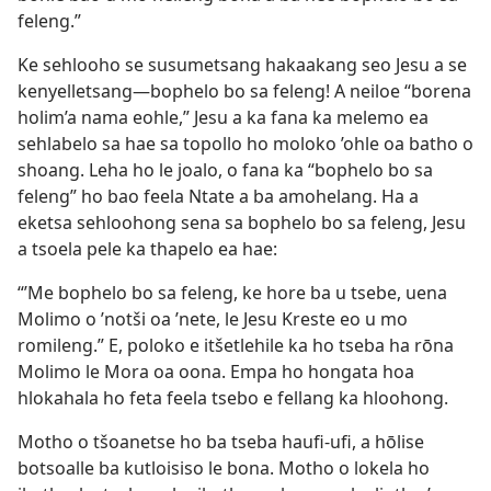
sang Batho”
feleng.”
980
Ke sehlooho se susumetsang hakaakang seo Jesu a se
kenyelletsang—bophelo bo sa feleng! A neiloe “borena
holim’a nama eohle,” Jesu a ka fana ka melemo ea
sehlabelo sa hae sa topollo ho moloko ’ohle oa batho o
shoang. Leha ho le joalo, o fana ka “bophelo bo sa
feleng” ho bao feela Ntate a ba amohelang. Ha a
eketsa sehloohong sena sa bophelo bo sa feleng, Jesu
a tsoela pele ka thapelo ea hae:
“’Me bophelo bo sa feleng, ke hore ba u tsebe, uena
Molimo o ’notši oa ’nete, le Jesu Kreste eo u mo
romileng.” E, poloko e itšetlehile ka ho tseba ha rōna
Molimo le Mora oa oona. Empa ho hongata hoa
hlokahala ho feta feela tsebo e fellang ka hloohong.
Motho o tšoanetse ho ba tseba haufi-ufi, a hōlise
botsoalle ba kutloisiso le bona. Motho o lokela ho