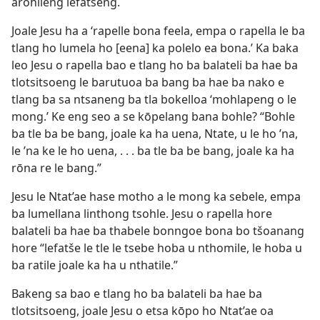
arohileng lefatšeng.
Joale Jesu ha a ‘rapelle bona feela, empa o rapella le ba
tlang ho lumela ho [eena] ka polelo ea bona.’ Ka baka
leo Jesu o rapella bao e tlang ho ba balateli ba hae ba
tlotsitsoeng le barutuoa ba bang ba hae ba nako e
tlang ba sa ntsaneng ba tla bokelloa ‘mohlapeng o le
mong.’ Ke eng seo a se kōpelang bana bohle? “Bohle
ba tle ba be bang, joale ka ha uena, Ntate, u le ho ’na,
le ’na ke le ho uena, . . . ba tle ba be bang, joale ka ha
rōna re le bang.”
Jesu le Ntat’ae hase motho a le mong ka sebele, empa
ba lumellana linthong tsohle. Jesu o rapella hore
balateli ba hae ba thabele bonngoe bona bo tšoanang
hore “lefatše le tle le tsebe hoba u nthomile, le hoba u
ba ratile joale ka ha u nthatile.”
Bakeng sa bao e tlang ho ba balateli ba hae ba
tlotsitsoeng, joale Jesu o etsa kōpo ho Ntat’ae oa