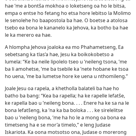
hae ’me a bontša mokhoa o loketseng oa ho le bitsa,
empa o entse ho fetang ho etsa hore lebitso la Molimo
le senolehe ho baapostola ba hae. O boetse a atolosa
tsebo ea bona le kananelo ka Jehova, ka botho ba hae
le ka merero ea hae.
A hlompha Jehova joaloka ea mo Phahametseng, Ea
sebetsang ka tlas’a hae, Jesu ka boikokobetso a
lumela: “Ke ba neile lipolelo tseo u ’neileng tsona, ’me
ba li amohetse, ’me ba tsebile ka ’nete hobane ke tsoa
ho uena, ’me ba lumetse hore ke uena u nthomileng.”
Joale Jesu oa rapela, a khetholla balateli ba hae ho
batho ba bang: “Kea ba rapella; ha ke rapelle lefatše,
ke rapella bao u ’neileng bona. . . . Enere ha ke sa na le
bona lefatšeng, ka ’na ka ba boloka . . . ke sirelelitse
bao u ’neileng bona, ’me ha ho le a mong oa bona ea
timetseng ha e se mor’a timelo,” e leng Judase
Iskariota. Ka oona motsotso ona, Judase o morerong