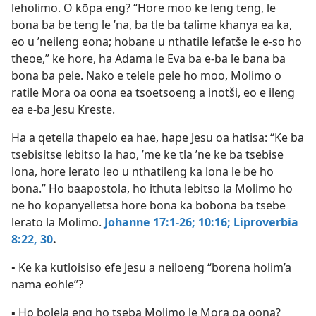
leholimo. O kōpa eng? “Hore moo ke leng teng, le
bona ba be teng le ’na, ba tle ba talime khanya ea ka,
eo u ’neileng eona; hobane u nthatile lefatše le e-so ho
theoe,” ke hore, ha Adama le Eva ba e-ba le bana ba
bona ba pele. Nako e telele pele ho moo, Molimo o
ratile Mora oa oona ea tsoetsoeng a inotši, eo e ileng
ea e-ba Jesu Kreste.
Ha a qetella thapelo ea hae, hape Jesu oa hatisa: “Ke ba
tsebisitse lebitso la hao, ’me ke tla ’ne ke ba tsebise
lona, hore lerato leo u nthatileng ka lona le be ho
bona.” Ho baapostola, ho ithuta lebitso la Molimo ho
ne ho kopanyelletsa hore bona ka bobona ba tsebe
lerato la Molimo.
Johanne 17:1-26;
10:16;
Liproverbia
8:22,
30
.
▪ Ke ka kutloisiso efe Jesu a neiloeng “borena holim’a
nama eohle”?
▪ Ho bolela eng ho tseba Molimo le Mora oa oona?