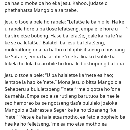
oa hae o mobe oa ho eka Jesu. Kahoo, Judase o
phethahatsa Mangolo a sa tsebe.
Jesu o tsoela pele ho rapela: “Lefatše le ba hloile. Ha ke
u rapele hore u ba
tlose lefatšeng, empa e le hore u
ba sireletse bobeng. Hase ba lefatše, joale ka ha le ’na
ke se oa lefatše.” Balateli ba Jesu ba lefatšeng,
mokhatlong ona oa batho o hlophisitsoeng o busoang
ke Satane, empa ba arohile ’me ka linako tsohle ba
lokela ho lula ba arohile ho lona le bokhopong ba lona.
Jesu o tsoela pele: “U ba halaletse ka ’nete ea hao;
lentsoe la hao ke ’nete.” Mona Jesu o bitsa Mangolo a
Seheberu a bululetsoeng “’nete,” ’me o qotsa ho ’ona
ka mehla. Empa seo a se rutileng barutuoa ba hae le
seo hamorao ba se ngotseng tlas’a pululelo joaloka
Mangolo a Bakreste a Segerike ka ho tšoanang “ke
’nete.” ’Nete e ka halaletsa motho, ea fetola bophelo ba
hae ka ho felletseng, ’me ea mo etsa motho ea