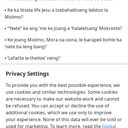
▪ Ke ka litsela life Jesu a tsebahalitseng lebitso la
Molimo?
▪ “’Nete” ke eng ’me ke joang e ‘halaletsang’ Mokreste?
▪ Ke joang Molimo, Mora oa oona, le barapeli bohle ba
’nete ba leng bang?
▪ ‘Lefatše le theiloe’ neng?
Privacy Settings
To provide you with the best possible experience, we
use cookies and similar technologies. Some cookies
Sesotho (Lesotho)
Romela
Ikhethele
are necessary to make our website work and cannot
Copyright
© 2026 Watch Tower Bible and Tract Society of Pennsylvania
be refused. You can accept or decline the use of
Melao ea Tšebeliso
Tumellano ea ho Boloka Lekunutu
Privacy Settings
Kena
JW.ORG
additional cookies, which we use only to improve
your experience. None of this data will ever be sold or
used for marketing. To learn more, read the
Global