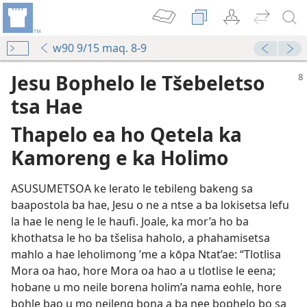
w90 9/15 maq. 8-9
Jesu Bophelo le Tšebeletso
tsa Hae
Thapelo ea ho Qetela ka
Kamoreng e ka Holimo
ASUSUMETSOA ke lerato le tebileng bakeng sa
baapostola ba hae, Jesu o ne a ntse a ba lokisetsa lefu
reng e ka Holimo
la hae le neng le le haufi. Joale, ka mor’a ho ba
khothatsa le ho ba tšelisa haholo, a phahamisetsa
mahlo a hae leholimong ’me a kōpa Ntat’ae: “Tlotlisa
Mora oa hao, hore Mora oa hao a u tlotlise le eena;
Jesu e Lerato
hobane u mo neile borena holim’a nama eohle, hore
013
bohle bao u mo neileng bona a ba nee bophelo bo sa