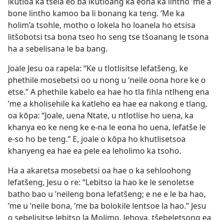
ikutloa ka tsela eo ba ikutloang ka eona ka lintho ’me a
bone lintho kamoo ba li bonang ka teng. ’Me ka
holim’a tsohle, motho o lokela ho loanela ho etsisa
litšobotsi tsa bona tseo ho seng tse tšoanang le tsona
ha a sebelisana le ba bang.
Joale Jesu oa rapela: “Ke u tlotlisitse lefatšeng, ke
phethile mosebetsi oo u nong u ’neile oona hore ke o
etse.” A phethile kabelo ea hae ho tla fihla ntlheng ena
’me a kholisehile ka katleho ea hae ea nakong e tlang,
oa kōpa: “Joale, uena Ntate, u ntlotlise ho uena, ka
khanya eo ke neng ke e-na le eona ho uena, lefatše le
e-so ho be teng.” E, joale o kōpa ho khutlisetsoa
khanyeng ea hae ea pele ea leholimo ka tsoho.
Ha a akaretsa mosebetsi oa hae o ka sehloohong
lefatšeng, Jesu o re: “Lebitso la hao ke le senoletse
batho bao u ’neileng bona lefatšeng; e ne e le ba hao,
’me u ’neile bona, ’me ba bolokile lentsoe la hao.” Jesu
o sebelisitse lebitso la Molimo, Jehova, tšebeletsong ea