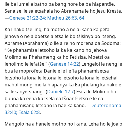
ile ba lumella batho ba bang hore ba ba hlapantše.
Sena se ile sa etsahala ho Abrahama le ho Jesu Kreste.
—
Genese 21:22-24;
Matheu 26:63, 64
.
Ka linako tse ling, ha motho a ne a ikana ka pel’a
Jehova o ne a boetse a etsa le boitšisinyo bo itseng.
Abrame (Abrahama) o ile a re ho morena oa Sodoma:
“Ke phahamisa letsoho la ka ka kano ho Jehova
Molimo ea Phahameng ka ho Fetisisa, Moetsi oa
leholimo le lefatše.” (
Genese 14:22
) Lengeloi le neng le
bua le moprofeta Daniele le ile ‘la phahamisetsa
letsoho la lona le letona le letsoho la lona le letšehali
maholimong ’me la hlapanya ka Ea phelang ka nako e
sa lekanyetsoang.’ (
Daniele 12:7
) Esita le Molimo ho
buuoa ka eena ka tsela ea tšoantšetso e le ea
phahamisang letsoho la hae ka kano.—
Deuteronoma
32:40;
Esaia 62:8
.
Mangolo ha a hanele motho ho ikana. Leha ho le joalo,