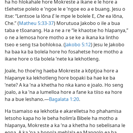
ha ho hlokahale hore Mokreste a ikane e le hore a
tšehetse polelo e ’ngoe le e ’ngoe eo a e buang. Jesu o
itse: “Lentsoe la lōna
E
le mpe le bolele E,
Che
ea lōna,
Che.” (
Matheu 5:33-37
) Morutuoa Jakobo o ile a bua
taba e tšoanang. Ha a ne a re “le khaotse ho hlapanya,”
o ne a lemosa hore motho a se ke a ikana ka lintho
tseo e seng tsa bohlokoa. (
Jakobo 5:12
) Jesu le Jakobo
ha baa ka ba bolela hore ho fosahetse hore motho a
ikane hore o tla bolela ’nete ka lekhotleng.
Joale, ho thoe’ng haeba Mokreste a kōptjoa hore a
hlapanye ka lekhotleng hore bopaki ba hae ke ba
’nete? A ka ’na a khetha ho nka kano e joalo. Ho seng
joalo, a ka ’na a lumelloa hore a fane ka tiiso ea hore
ha a bue leshano.—
Bagalata 1:20
.
Ha tsamaiso ea lekhotla e akarelletsa ho phahamisa
letsoho kapa ho le beha holim’a Bibele ha motho a
hlapanya, Mokreste a ka ’na a khetha ho sebelisana le
eona. A ka ’na a hopola mehlala ea Mangolo ea ba