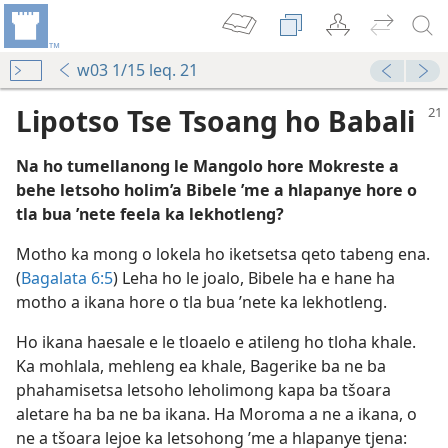
w03 1/15 leq. 21
Lipotso Tse Tsoang ho Babali
Na ho tumellanong le Mangolo hore Mokreste a
behe letsoho holim’a Bibele ’me a hlapanye hore o
tla bua ’nete feela ka lekhotleng?
Motho ka mong o lokela ho iketsetsa qeto tabeng ena.
(
Bagalata 6:5
) Leha ho le joalo, Bibele ha e hane ha
 Ithutoang)—2022
motho a ikana hore o tla bua ’nete ka lekhotleng.
Ho ikana haesale e le tloaelo e atileng ho tloha khale.
986
Ka mohlala, mehleng ea khale, Bagerike ba ne ba
phahamisetsa letsoho leholimong kapa ba tšoara
ebeletso ea Rona—2017
aletare ha ba ne ba ikana. Ha Moroma a ne a ikana, o
episong Tsa Hae Hae Tse Hlapanyelitsoeng
ne a tšoara lejoe ka letsohong ’me a hlapanye tjena:
012