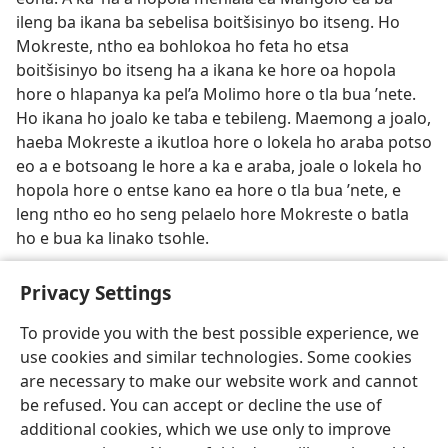
ileng ba ikana ba sebelisa boitšisinyo bo itseng. Ho
Mokreste, ntho ea bohlokoa ho feta ho etsa
boitšisinyo bo itseng ha a ikana ke hore oa hopola
hore o hlapanya ka pel’a Molimo hore o tla bua ’nete.
Ho ikana ho joalo ke taba e tebileng. Maemong a joalo,
haeba Mokreste a ikutloa hore o lokela ho araba potso
eo a e botsoang le hore a ka e araba, joale o lokela ho
hopola hore o entse kano ea hore o tla bua ’nete, e
leng ntho eo ho seng pelaelo hore Mokreste o batla
ho e bua ka linako tsohle.
Privacy Settings
To provide you with the best possible experience, we
use cookies and similar technologies. Some cookies
Sesotho (Lesotho)
Romela
Ikhethele
are necessary to make our website work and cannot
Copyright
© 2026 Watch Tower Bible and Tract Society of Pennsylvania
be refused. You can accept or decline the use of
Melao ea Tšebeliso
Tumellano ea ho Boloka Lekunutu
Privacy Settings
Kena
JW.ORG
additional cookies, which we use only to improve