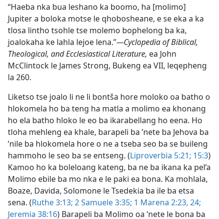
“Haeba nka bua leshano ka boomo, ha [molimo]
Jupiter a boloka motse le qhobosheane, e se eka a ka
tlosa lintho tsohle tse molemo bophelong ba ka,
joalokaha ke lahla lejoe lena.”
—Cyclopedia of Biblical,
Theological, and Ecclesiastical Literature,
ea John
McClintock le James Strong, Bukeng ea VII, leqepheng
la 260.
Liketso tse joalo li ne li bontša hore moloko oa batho o
hlokomela ho ba teng ha matla a molimo ea khonang
ho ela batho hloko le eo ba ikarabellang ho eena. Ho
tloha mehleng ea khale, barapeli ba ’nete ba Jehova ba
’nile ba hlokomela hore o ne a tseba seo ba se buileng
hammoho le seo ba se entseng. (
Liproverbia 5:21;
15:3
)
Kamoo ho ka boleloang kateng, ba ne ba ikana ka pel’a
Molimo ebile ba mo nka e le paki ea bona. Ka mohlala,
Boaze, Davida, Solomone le Tsedekia ba ile ba etsa
sena. (
Ruthe 3:13;
2 Samuele 3:35;
1 Marena 2:23, 24;
Jeremia 38:16
) Barapeli ba Molimo oa ’nete le bona ba