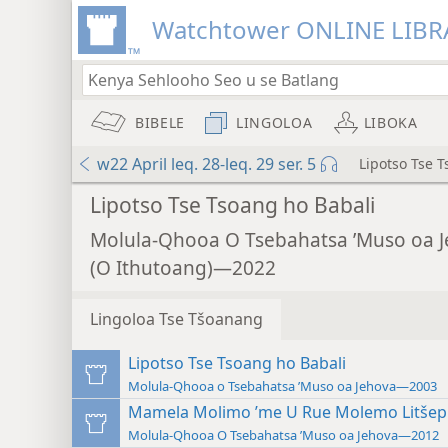
Watchtower ONLINE LIBR
BIBELE
LINGOLOA
LIBOKA
w22 April leq. 28-leq. 29 ser. 5
Lipotso Tse 
Audio Player
Lipotso Tse Tsoang ho Babali
Molula-Qhooa O Tsebahatsa ’Muso oa 
(O Ithutoang)—2022
Lingoloa Tse Tšoanang
Lipotso Tse Tsoang ho Babali
Molula-Qhooa o Tsebahatsa ’Muso oa Jehova—2003
Mamela Molimo ’me U Rue Molemo Litšepi