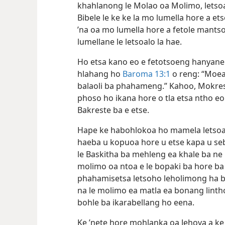
hore a etse kano ea hore o tla tšepaha
khahlanong le Molao oa Molimo, letsoal
Bibele le ke ke la mo lumella hore a et
’na oa mo lumella hore a fetole mants
lumellane le letsoalo la hae.
Ho etsa kano eo e fetotsoeng hanyane
hlahang ho
Baroma 13:1
o reng: “Moea
balaoli ba phahameng.” Kahoo, Mokrest
phoso ho ikana hore o tla etsa ntho eo
Bakreste ba e etse.
Hape ke habohlokoa ho mamela letsoalo
haeba u kopuoa hore u etse kapa u seb
le Baskitha ba mehleng ea khale ba ne 
molimo oa ntoa e le bopaki ba hore ba 
phahamisetsa letsoho leholimong ha b
na le molimo ea matla ea bonang lintho
bohle ba ikarabellang ho eena.