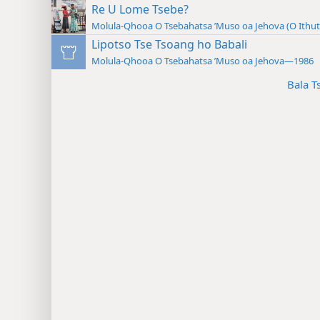
Molula-Qhooa O Tsebahatsa ’Muso oa Jehova—2012
Re U Lome Tsebe?
Molula-Qhooa O Tsebahatsa ’Muso oa Jehova (O Ith
Lipotso Tse Tsoang ho Babali
Molula-Qhooa O Tsebahatsa ’Muso oa Jehova—1986
Bala T