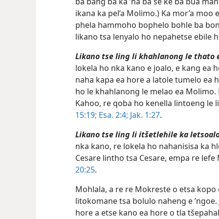
’me ba tla etsa joalo “hafeela bobeli ba
ba bang ba ka ’na ba se ke ba bua mant
ikana ka pel’a Molimo.) Ka mor’a moo e
phela hammoho bophelo bohle ba bona
likano tsa lenyalo ho nepahetse ebile 
Likano tse ling li khahlanong le thato
lokela ho nka kano e joalo, e kang ea ho
naha kapa ea hore a latole tumelo ea h
ho le khahlanong le melao ea Molimo. B
Kahoo, re qoba ho kenella lintoeng le 
15:19;
Esa. 2:4;
Jak. 1:27
.
Likano tse ling li itšetlehile ka letsoal
nka kano, re lokela ho nahanisisa ka h
Cesare lintho tsa Cesare, empa re lefe
20:25
.
Mohlala, a re re Mokreste o etsa kopo 
litokomane tsa bolulo naheng e ’ngoe.