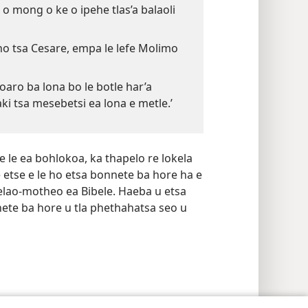
 mong o ke o ipehe tlas’a balaoli
tho tsa Cesare, empa le lefe Molimo
aro ba lona bo le botle har’a
ipaki tsa mesebetsi ea lona e metle.’
 le ea bohlokoa, ka thapelo re lokela
 etse e le ho etsa bonnete ba hore ha e
elao-motheo ea Bibele. Haeba u etsa
nete ba hore u tla phethahatsa seo u