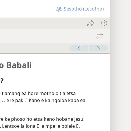
Sesotho (Lesotho)
00:00
o Babali
a?
, e tlamang ea hore motho o tla etsa
. . e le paki.” Kano e ka ngoloa kapa ea
re ke phoso ho etsa kano hobane Jesu