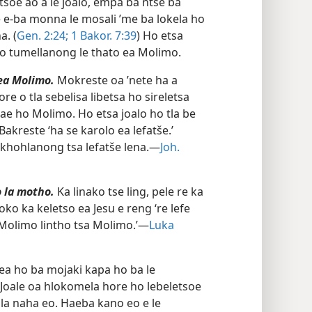
 [bona ba] ntse [ba] phela.” (Banyalani
soe ao a le joalo, empa ba ntse ba
 e-ba monna le mosali ’me ba lokela ho
. (
Gen. 2:24;
1 Bakor. 7:39
) Ho etsa
ho tumellanong le thato ea Molimo.
 ea Molimo.
Mokreste oa ’nete ha a
re o tla sebelisa libetsa ho sireletsa
ae ho Molimo. Ho etsa joalo ho tla be
akreste ‘ha se karolo ea lefatše.’
likhohlanong tsa lefatše lena.—
Joh.
o la motho.
Ka linako tse ling, pele re ka
loko ka keletso ea Jesu e
reng ‘re lefe
 Molimo lintho tsa Molimo.’—
Luka
ea ho ba mojaki kapa ho ba le
 Joale oa hlokomela hore ho lebeletsoe