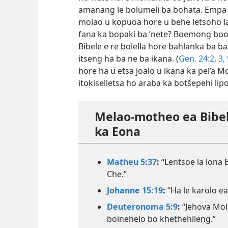
Ke ’nete hore mohlanka oa Jehova a ke k
amanang le bolumeli ba bohata. Empa 
molao u kopuoa hore u behe letsoho la 
fana ka bopaki ba ’nete? Boemong boo,
Bibele e re bolella hore bahlanka ba b
itseng ha ba ne ba ikana. (
Gen. 24:2, 3,
hore ha u etsa joalo u ikana ka pel’a M
itokiselletsa ho araba ka botšepehi lipo
Melao-motheo ea Bibe
ka Eona
Matheu 5:37
:
“Lentsoe la lona E
Che.”
Johanne 15:19
:
“Ha le karolo ea 
Deuteronoma 5:9
:
“Jehova Moli