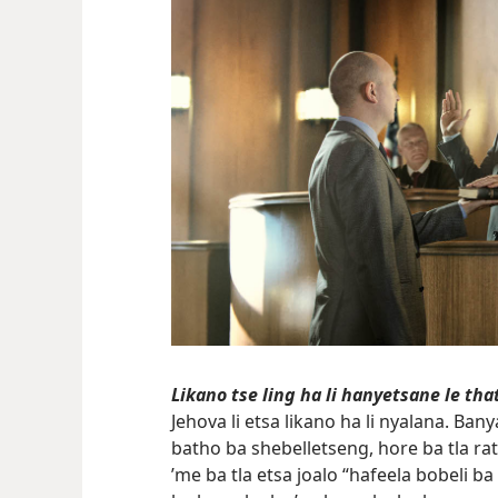
Likano tse ling ha li hanyetsane le th
Jehova li etsa likano ha li nyalana. Ban
batho ba shebelletseng, hore ba tla r