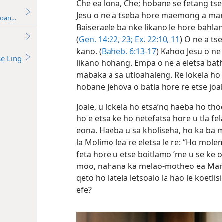
o itse: “Ho hang u se ke oa hlapanya . . 
Che ea lona, Che; hobane se fetang tse
Jesu o ne a tseba hore maemong a ma
utoang)—2017
Baiseraele ba nke likano le hore bahlan
(
Gen. 14:22, 23;
Ex. 22:10, 11
) O ne a ts
kano. (
Baheb. 6:13-17
) Kahoo Jesu o ne
se Ling
likano hohang. Empa o ne a eletsa bath
mabaka a sa utloahaleng. Re lokela ho e
hobane Jehova o batla hore re etse joal
Joale, u lokela ho etsa’ng haeba ho tho
ho e etsa ke ho netefatsa hore u tla fe
eona. Haeba u sa kholiseha, ho ka ba 
la Molimo lea re eletsa le re: “Ho mol
feta hore u etse boitlamo ’me u se ke o
moo, nahana ka melao-motheo ea Mang
qeto ho latela letsoalo la hao le koetl
efe?