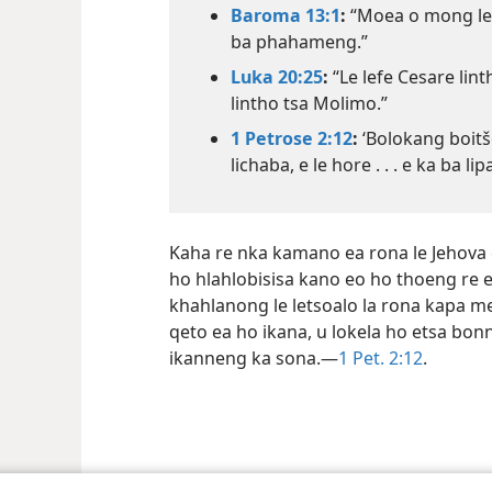
boinehelo bo khethehileng.”
Baroma 13:1
:
“Moea o mong le o
ba phahameng.”
Luka 20:25
:
“Le lefe Cesare lin
lintho tsa Molimo.”
1 Petrose 2:12
:
‘Bolokang boitšo
lichaba, e le hore . . . e ka ba l
Kaha re nka kamano ea rona le Jehova e
ho hlahlobisisa kano eo ho thoeng re e
khahlanong le letsoalo la rona kapa m
qeto ea ho ikana, u lokela ho etsa bon
ikanneng ka sona.—
1 Pet. 2:12
.