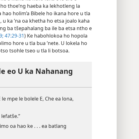
e a ikana ka ntho leha e le efe e
ho thoe’ng haeba ka lekhotleng la
hao holim’a Bibele ho ikana hore u tla
 u ka ’na oa khetha ho etsa joalo kaha
ang ba tšepahalang ba ile ba etsa ntho e
9;
47:29-31
) Ke habohlokoa ho hopola
olimo hore u tla bua ’nete. U lokela ho
tso tsohle tseo u tla li botsoa.
le eo U ka Nahanang
 le mpe le bolele E, Che ea lona,
lefatše.”
mo oa hao ke . . . ea batlang