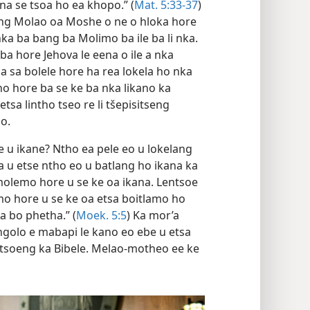
. Lentsoe la lona E le mpe le bolele E,
na se tsoa ho ea khopo.” (
Mat. 5:33-37
)
ng Molao oa Moshe o ne o hloka hore
ka ba bang ba Molimo ba ile ba li nka.
eba hore Jehova le eena o ile a nka
 a sa bolele hore ha rea lokela ho nka
o hore ba se ke ba nka likano ka
tsa lintho tseo re li tšepisitseng
o.
e u ikane? Ntho ea pele eo u lokelang
la u etse ntho eo u batlang ho ikana ka
molemo hore u se ke oa ikana. Lentsoe
emo hore u se ke oa etsa boitlamo ho
a bo phetha.” (
Moek. 5:5
) Ka mor’a
olo e mabapi le kano eo ebe u etsa
isitsoeng ka Bibele. Melao-motheo ee ke