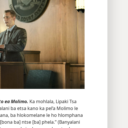
ato ea Molimo.
Ka mohlala, Lipaki Tsa
yalani ba etsa kano ka pel’a Molimo le
atana, ba hlokomelane le ho hlomphana