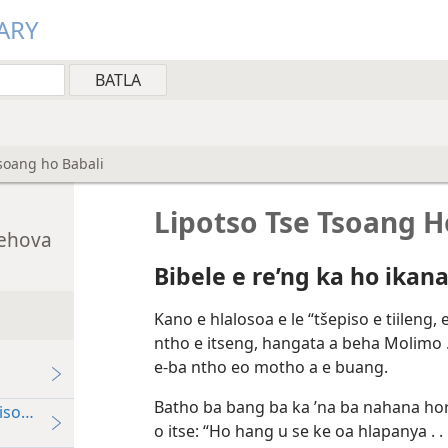
ARY
Tsoang ho Babali
Lipotso Tse Tsoang H
Jehova
Bibele e re’ng ka ho ikan
Kano e hlalosoa e le “tšepiso e tiileng
ntho e itseng, hangata a beha Molimo . 
e-ba ntho eo motho a e buang.
Batho ba bang ba ka ’na ba nahana ho
song Tsa Hae Hae Tse Hlapanyelitsoeng