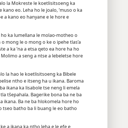
lla naha eo. Haeba kano eo e le
o la Mokreste le koetlisitsoeng ka
se kano eo. Leha ho le joalo, ’muso o ka
oe a kano eo hanyane e le hore e
 ho ka lumellana le molao-motheo o
 o mong le o mong o ke o ipehe tlas’a
e a ka ’na a etsa qeto ea hore ha ho
 Molimo a seng a ntse a lebeletse hore
 la hao le koetlisitsoeng ka Bibele
elise ntho e itseng ha u ikana. Baroma
ba ikana ka lisabole tse neng li emela
tla tšepahala. Bagerike bona ba ne ba
a ikana. Ba ne ba hlokomela hore ho
 tseo batho ba li buang le eo batho