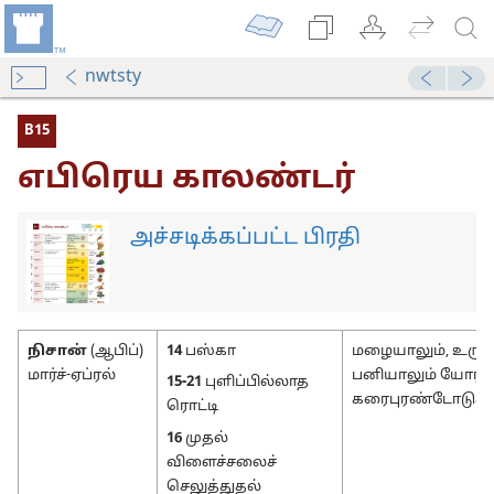
nwtsty
B15
எபிரெய காலண்டர்
அச்சடிக்கப்பட்ட பிரதி
நிசான்
(ஆபிப்)
14
பஸ்கா
மழையாலும், உருகு
(ஆராய்ச்சிப் பதிப்பு)
மார்ச்-ஏப்ரல்
பனியாலும் யோர்த
15-21
புளிப்பில்லாத
கரைபுரண்டோடுகி
ரொட்டி
ிவிக்கிறது (படிப்பு)—2022
16
முதல்
கற்றுக்கொள்வீர்களா?
விளைச்சலைச்
அறிவிக்கிறது-1991
செலுத்துதல்