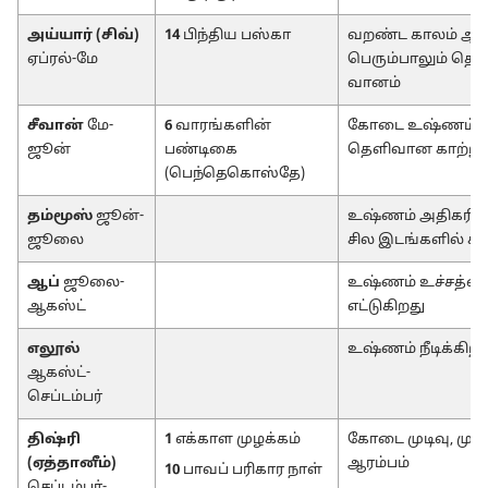
அய்யார் (சிவ்)
14
பிந்திய பஸ்கா
வறண்ட காலம் ஆரம
அறிவிக்கிறது-2007
ஏப்ரல்-மே
பெரும்பாலும் தெள
வானம்
சீவான்
மே-
6
வாரங்களின்
கோடை உஷ்ணம்,
ஜூன்
பண்டிகை
தெளிவான காற்று
(பெந்தெகொஸ்தே)
தம்மூஸ்
ஜூன்-
உஷ்ணம் அதிகரிக்
ஜூலை
சில இடங்களில் கட
ஆப்
ஜூலை-
உஷ்ணம் உச்சத்த
ஆகஸ்ட்
எட்டுகிறது
எலூல்
உஷ்ணம் நீடிக்கிறத
ஆகஸ்ட்-
செப்டம்பர்
திஷ்ரி
1
எக்காள முழக்கம்
கோடை முடிவு, மு
(ஏத்தானீம்)
ஆரம்பம்
10
பாவப் பரிகார நாள்
செப்டம்பர்-