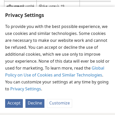
வியாதார்
மார்ச்
இந்த மாதம், 19
வருஷங்களில் 7
Privacy Settings
தடவை சேர்க்கப்பட்டது
To provide you with the best possible experience, we
use cookies and similar technologies. Some cookies
are necessary to make our website work and cannot
be refused. You can accept or decline the use of
additional cookies, which we use only to improve
தமிழ்
பகிரவும்
விருப்பங்கள்
your experience. None of this data will ever be sold or
Copyright
© 2026 Watch Tower Bible and Tract Society of Pennsylvania
used for marketing. To learn more, read the
Global
JW.ORG
விதிமுறைகள்
தனியுரிமை
ப்ரைவசி செட்டிங்
உள்நுழையவும்
Policy on Use of Cookies and Similar Technologies
.
You can customize your settings at any time by going
to
Privacy Settings
.
Accept
Decline
Customize