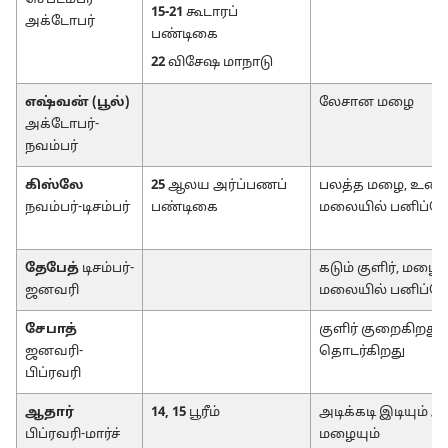
15-21
கூடாரப்
அக்டோபர்
பண்டிகை
22
விசேஷ மாநாடு
எஷ்வன் (பூல்)
லேசான மழை
அக்டோபர்-
நவம்பர்
கிஸ்லே
25
ஆலய அர்ப்பணப்
பலத்த மழை, உறை
நவம்பர்-டிசம்பர்
பண்டிகை
மலையில் பனிப்ப
தேபேத்
டிசம்பர்-
கடும் குளிர், மழை,
ஜனவரி
மலையில் பனிப்ப
சேபாத்
குளிர் குறைகிறது
ஜனவரி-
தொடர்கிறது
பிப்ரவரி
ஆதார்
14, 15
பூரீம்
அடிக்கடி இடியும் ஆ
பிப்ரவரி-மார்ச்
மழையும்