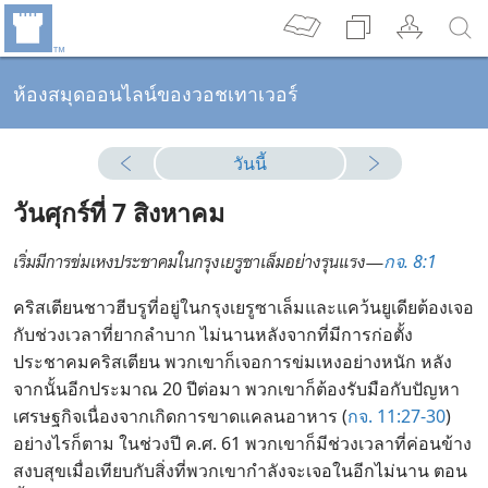
ห้องสมุดออนไลน์ของวอชเทาเวอร์
วันนี้
วัน​ศุกร์​ที่ 7 สิงหาคม
กจ. 8:1
เริ่ม​มี​การ​ข่มเหง​ประชาคม​ใน​กรุง​เยรูซาเล็ม​อย่าง​รุนแรง—
คริสเตียน​ชาว​ฮีบรู​ที่​อยู่​ใน​กรุง​เยรูซาเล็ม​และ​แคว้น​ยูเดีย​ต้อง​เจอ​
กับ​ช่วง​เวลา​ที่​ยาก​ลำบาก ไม่​นาน​หลัง​จาก​ที่​มี​การ​ก่อ​ตั้ง​
ประชาคม​คริสเตียน พวก​เขา​ก็​เจอ​การ​ข่มเหง​อย่าง​หนัก หลัง​
จาก​นั้น​อีก​ประมาณ 20 ปี​ต่อ​มา พวก​เขา​ก็​ต้อง​รับมือ​กับ​ปัญหา​
เศรษฐกิจ​เนื่อง​จาก​เกิด​การ​ขาด​แคลน​อาหาร (
กจ. 11:27-30
)
อย่างไร​ก็​ตาม ใน​ช่วง​ปี ค.ศ. 61 พวก​เขา​ก็​มี​ช่วง​เวลา​ที่​ค่อนข้าง​
สงบ​สุข​เมื่อ​เทียบ​กับ​สิ่ง​ที่​พวก​เขา​กำลัง​จะ​เจอ​ใน​อีก​ไม่​นาน ตอน​