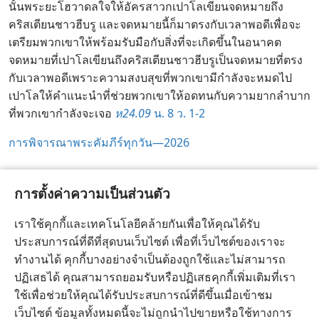
นั้น​พระ​ยะโฮวา​ดล​ใจ​ให้​อัครสาวก​เปาโล​เขียน​จดหมาย​ถึง​
คริสเตียน​ชาว​ฮีบรู และ​จดหมาย​นี้​ก็​มา​ตรง​กับ​เวลา​พอ​ดี​เพื่อ​จะ​
เตรียม​พวก​เขา​ให้​พร้อม​รับมือ​กับ​สิ่ง​ที่​จะ​เกิด​ขึ้น​ใน​อนาคต
จดหมาย​ที่​เปาโล​เขียน​ถึง​คริสเตียน​ชาว​ฮีบรู​เป็น​จดหมาย​ที่​ตรง​
กับ​เวลา​พอ​ดี​เพราะ​ความ​สงบ​สุข​ที่​พวก​เขา​มี​กำลัง​จะ​หมด​ไป
เปาโล​ให้​คำ​แนะ​นำ​ที่​ช่วย​พวก​เขา​ให้​อดทน​กับ​ความ​ยาก​ลำบาก​
ที่​พวก​เขา​กำลัง​จะ​เจอ
ห24.09
น. 8 ว. 1-2
การ​พิจารณา​พระ​คัมภีร์​ทุก​วัน—2026
การตั้งค่าความเป็นส่วนตัว
เราใช้คุกกี้และเทคโนโลยีคล้ายกันเพื่อให้คุณได้รับ
ไทย
แชร์
การตั้งค่า
ประสบการณ์ที่ดีที่สุดบนเว็บไซต์ เพื่อที่เว็บไซต์ของเราจะ
Copyright
© 2026 Watch Tower Bible and Tract Society of Pennsylvania
ทำงานได้ คุกกี้บางอย่างจำเป็นต้องถูกใช้และไม่สามารถ
เงื่อนไขการใช้งาน
นโยบายการคุ้มครองข้อมูลส่วนบุคคล
ปฏิเสธได้ คุณสามารถยอมรับหรือปฏิเสธคุกกี้เพิ่มเติมที่เรา
การตั้งค่าความเป็นส่วนตัว
เข้าสู่ระบบ
JW.ORG
ใช้เพื่อช่วยให้คุณได้รับประสบการณ์ที่ดีขึ้นเมื่อเข้าชม
เว็บไซต์ ข้อมูลทั้งหมดนี้จะไม่ถูกนำไปขายหรือใช้ทางการ