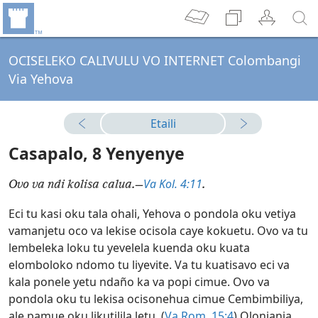
OCISELEKO CALIVULU VO INTERNET Colombangi
Via Yehova
Etaili
Casapalo, 8 Yenyenye
Va Kol. 4:11
Ovo va ndi kolisa calua.—
.
Eci tu kasi oku tala ohali, Yehova o pondola oku vetiya
vamanjetu oco va lekise ocisola caye kokuetu. Ovo va tu
lembeleka loku tu yevelela kuenda oku kuata
elomboloko ndomo tu liyevite. Va tu kuatisavo eci va
kala ponele yetu ndaño ka va popi cimue. Ovo va
pondola oku tu lekisa ocisonehua cimue Cembimbiliya,
ale pamue oku likutilila letu. (
Va Rom. 15:4
) Olonjanja