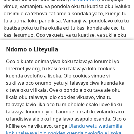
vimue, vamanjetu va pondola oku tu kuatisa oku ivaluka
ocisimilo ca Yehova catiamẽla kondaka yaco, kuenje tu
tula utima loku pandikisa. Vamanji va pondolavo oku tu
kuatisa poku tu ĩha okulia eci tu kasi kohele ale ceci tu
kasi lesumuo. Oco vakuetu va tu kuatise, va sukila oku
kũlĩha eci tu sukila. (
Olosap. 17:17
) Pamue ovo ka va
Ndomo o Liteyuila
kũlĩhĩle ndomo tu liyevite, ale ovina tu sukila. (
Olosap.
14:10
) Seteka oku sapuilako ekamba liove liapama
Oco o kuate onima yiwa koku talavaya lonumbi yo
kespiritu. U sapuila eci eye a pondola oku linga, oco a
Internet jw.org, tu kasi oku talavaya lolo cookies
ku kuatise. Pamue ove o nõlapo oku sapela lakulu
kuenda ovoloño a lisoka. Olo cookies vimue vi
vekongelo vana wa lianja lavo poku sapela. Catiamẽla
sukiliwa oco onumbi yetu yi talavaye ciwa kuenda ka
ku vamanji akãi pamue o nõlapo oku sapela lamanji
citava oku vi likala. Ove o pondola oku tava ale oku
ukuavo wa pama kespiritu.
w24.10
10 ¶15-16
likala oku talavaya lolo cookies vikuavo, vina tu
Konomuisa Ovisonehua Eteke Leteke—2026
talavaya lavio lika oco tu mioñolole ekalo liove lioku
talavaya lonumbi yilo. Laumue pokati kovolandu aco
Umbundu
Tumisa o link
Ceci o yongola
u landisiwa ale oku linga lawo asapulo esanda. Oco o
Copyright
© 2026 Watch Tower Bible and Tract Society of Pennsylvania
kũlĩhe ovina vikuavo, tanga
Ulandu wetu watiamẽla
Alungulo Onumbi
Onumbi Yoku Liteyuila
Ndomo o Liteyuila
koku talavaya lolo cookies kuenda ovoloño a lisoka
.