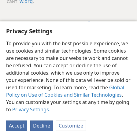
сайт
jw.org
.
Хальмг
Поделиться
Настройки
Privacy Settings
Copyright
© 2026 Watch Tower Bible and Tract Society of Pennsylvania
Условия использования
Политика конфиденциальности
To provide you with the best possible experience, we
Настройки конфиденциальности
Войти
JW.ORG
use cookies and similar technologies. Some cookies
are necessary to make our website work and cannot
be refused. You can accept or decline the use of
additional cookies, which we use only to improve
your experience. None of this data will ever be sold or
used for marketing. To learn more, read the
Global
Policy on Use of Cookies and Similar Technologies
.
You can customize your settings at any time by going
to
Privacy Settings
.
Accept
Decline
Customize