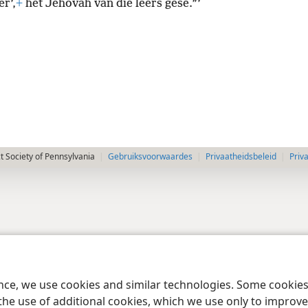
r’,
+
het Jehovah van die leërs gesê.”’
 Society of Pennsylvania
Gebruiksvoorwaardes
Privaatheidsbeleid
Priv
ence, we use cookies and similar technologies. Some cooki
the use of additional cookies, which we use only to improve 