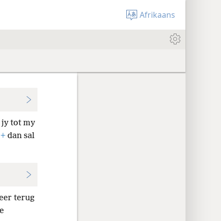
Afrikaans
 jy tot my
,
+
dan sal
Keer terug
le