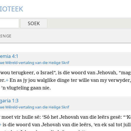
LIOTEEK
RINGE
remia 4:1
e Wêreld-vertaling van die Heilige Skrif
 wou terugkeer, o Israel”, is die woord van Jehovah, “mag
er.
+
En as jy jou walglike dinge ter wille van my verwyder
s ’n vlugteling gaan nie.
garia 1:3
e Wêreld-vertaling van die Heilige Skrif
 moet vir hulle sê: ‘Só het Jehovah van die leërs gesê: “‘
+
is die woord van Jehovah van die leërs, ‘en ek sal tot jul