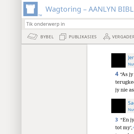
Wagtoring – AANLYN BIB
BYBEL
PUBLIKASIES
VERGADE
Je
Nuw
4
“As jy
terugke
jy nie a
Sa
Nuw
3
“En jy
tot my’,