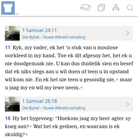
1 Samuel 24:11
Die Bybel – Nuwe Wêreld-vertaling
11
Kyk, my vader, ek het ’n stuk van u moulose
oorkleed in my hand. Toe ek dit afgesny het, het ek u
nie doodgemaak nie. U kan dus duidelik sien en besef
dat ek niks slegs aan u wil doen of teen u in opstand
wil kom nie. En ek het nie teen u gesondig nie,
+
maar
u jaag my en wil my lewe neem.
+
1 Samuel 26:18
Die Bybel – Nuwe Wêreld-vertaling
18
Hy het bygevoeg: “Hoekom jaag my heer agter sy
kneg aan?
+
Wat het ek gedoen, en waaraan is ek
skuldig?
+