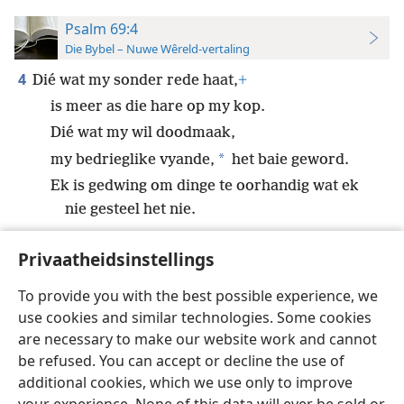
Psalm 69:4
Die Bybel – Nuwe Wêreld-vertaling
4
Dié wat my sonder rede haat,
+
is meer as die hare op my kop.
Dié wat my wil doodmaak,
*
my bedrieglike vyande,
het baie geword.
Ek is gedwing om dinge te oorhandig wat ek
nie gesteel het nie.
Privaatheidsinstellings
To provide you with the best possible experience, we
use cookies and similar technologies. Some cookies
Afrikaans
Voorkeure
are necessary to make our website work and cannot
Copyright
© 2026 Watch Tower Bible and Tract Society of Pennsylvania
be refused. You can accept or decline the use of
Gebruiksvoorwaardes
Privaatheidsbeleid
Privaatheidsinstellings
Meld aan
JW.ORG
additional cookies, which we use only to improve