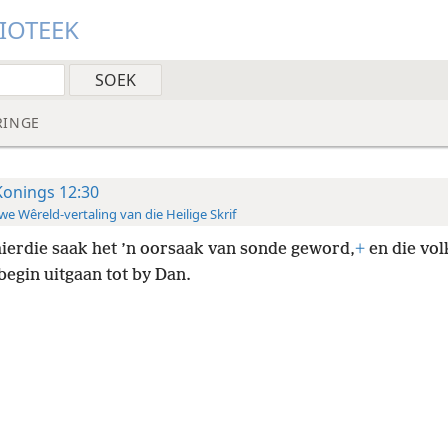
LIOTEEK
RINGE
Konings 12:30
e Wêreld-vertaling van die Heilige Skrif
ierdie saak het ’n oorsaak van sonde geword,
+
en die vol
begin uitgaan tot by Dan.