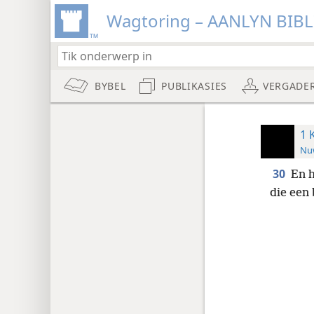
Wagtoring – AANLYN BIB
BYBEL
PUBLIKASIES
VERGADE
1 
Nuw
30
En h
die een 