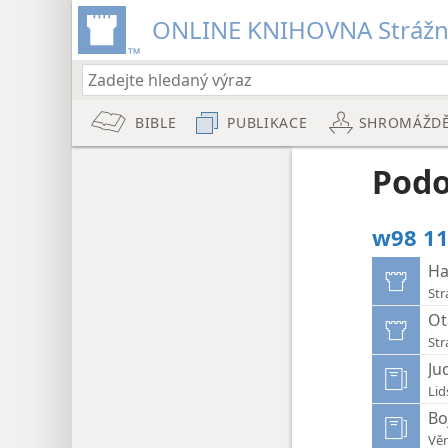
ONLINE KNIHOVNA Strážn
BIBLE
PUBLIKACE
SHROMÁŽD
Podo
w98 11
Ha
Str
Ot
Str
Ju
Lid
Bo
Věn