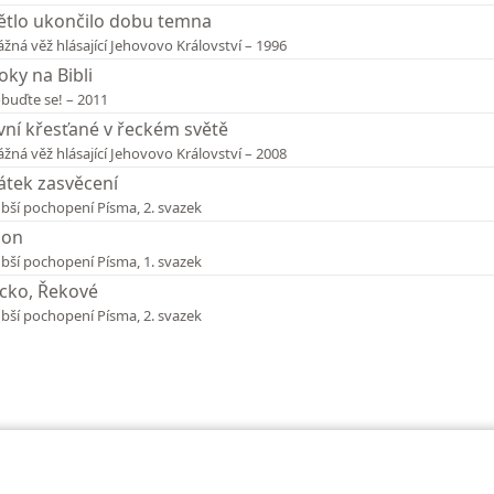
ětlo ukončilo dobu temna
ážná věž hlásající Jehovovo Království – 1996
oky na Bibli
buďte se! – 2011
vní křesťané v řeckém světě
ážná věž hlásající Jehovovo Království – 2008
átek zasvěcení
bší pochopení Písma, 2. svazek
son
bší pochopení Písma, 1. svazek
cko, Řekové
bší pochopení Písma, 2. svazek
t Society of Pennsylvania
Podmínky použití
Ochrana osobních údajů
Nas