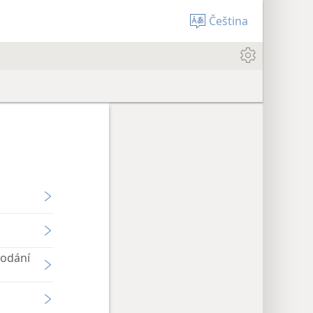
Čeština
podání