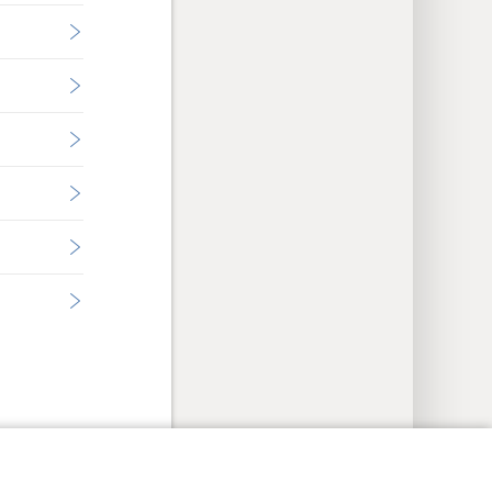
tavení soukromí
Přihlásit se
JW.ORG