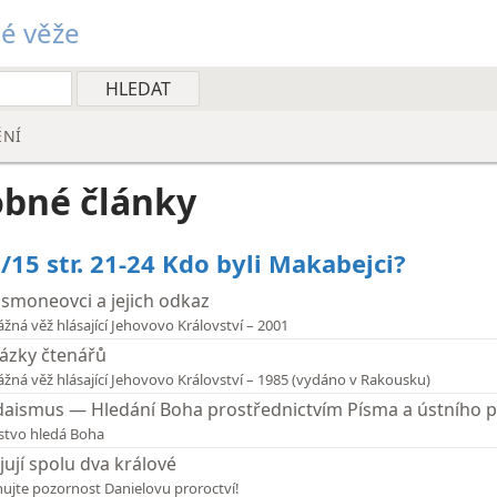
é věže
ĚNÍ
bné články
/15 str. 21-24 Kdo byli Makabejci?
smoneovci a jejich odkaz
ážná věž hlásající Jehovovo Království – 2001
ázky čtenářů
ážná věž hlásající Jehovovo Království – 1985 (vydáno v Rakousku)
daismus — Hledání Boha prostřednictvím Písma a ústního 
stvo hledá Boha
jují spolu dva králové
ujte pozornost Danielovu proroctví!