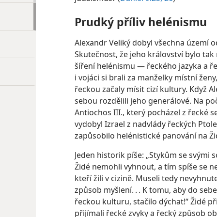
Prudký příliv helénismu
Alexandr Veliký dobyl všechna území od Ř
Skutečnost, že jeho království bylo ta
šíření helénismu — řeckého jazyka a ře
i vojáci si brali za manželky místní žen
řeckou začaly mísit cizí kultury. Když A
sebou rozdělili jeho generálové. Na počá
Antiochos III., který pocházel z řecké s
vydobyl Izrael z nadvlády řeckých Ptolem
zapůsobilo helénistické panování na Žid
Jeden historik píše: „Stykům se svými so
Židé nemohli vyhnout, a tím spíše se n
kteří žili v cizině. Museli tedy nevyhnu
způsob myšlení. . . K tomu, aby do seb
řeckou kulturu, stačilo dýchat!“ Židé p
přijímali řecké zvyky a řecký způsob ob