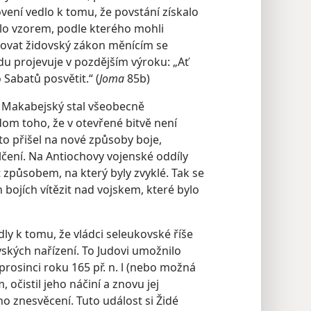
vení vedlo k tomu, že povstání získalo
alo vzorem, podle kterého mohli
bovat židovský zákon měnícím se
u projevuje v pozdějším výroku: „Ať
Sabatů posvětit.“ (
Joma
85b)
a Makabejský stal všeobecně
om toho, že v otevřené bitvě není
to přišel na nové způsoby boje,
ení. Na Antiochovy vojenské oddíly
 způsobem, na který byly zvyklé. Tak se
 bojích vítězit nad vojskem, které bylo
dly k tomu, že vládci seleukovské říše
vských nařízení. To Judovi umožnilo
prosinci roku 165 př. n. l (nebo možná
, očistil jeho náčiní a znovu jej
ho znesvěcení. Tuto událost si Židé