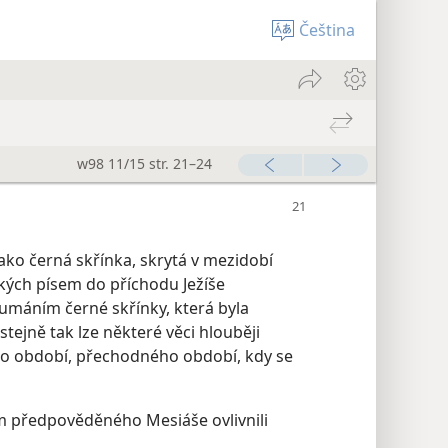
Čeština
w98 11/15 str. 21–24
ko černá skřínka, skrytá v mezidobí
kých písem do příchodu Ježíše
oumáním černé skřínky, která byla
 stejně tak lze některé věci hlouběji
 období, přechodného období, kdy se
m předpověděného Mesiáše ovlivnili