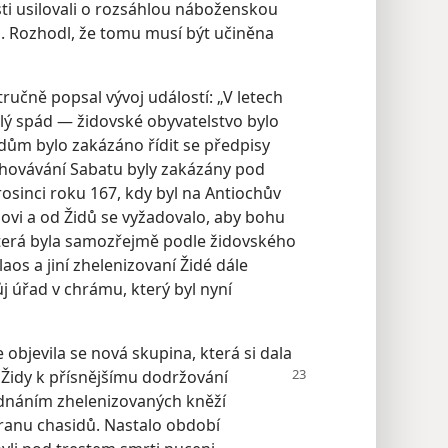
sti usilovali o rozsáhlou náboženskou
. . Rozhodl, že tomu musí být učiněna
ručně popsal vývoj událostí: „V letech
ychlý spád — židovské obyvatelstvo bylo
ům bylo zakázáno řídit se předpisy
chovávání Sabatu byly zakázány pod
rosinci roku 167, kdy byl na Antiochův
ovi a od Židů se vyžadovalo, aby bohu
která byla samozřejmě podle židovského
os a jiní zhelenizovaní Židé dále
ůj úřad v chrámu, který byl nyní
 objevila se nová skupina, která si dala
Židy k přísnějšímu
dodržování
jednáním zhelenizovaných kněží
stranu chasidů. Nastalo období