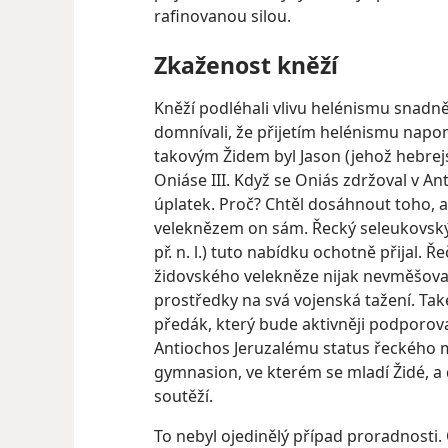
rafinovanou silou.
Zkaženost kněží
Kněží podléhali vlivu helénismu snadněj
domnívali, že přijetím helénismu nap
takovým Židem byl Jason (jehož hebrej
Oniáse III. Když se Oniás zdržoval v A
úplatek. Proč? Chtěl dosáhnout toho, 
veleknězem on sám. Řecký seleukovský
př. n. l.) tuto nabídku ochotně přijal. 
židovského velekněze nijak nevměšoval
prostředky na svá vojenská tažení. Tak
předák, který bude aktivněji podporova
Antiochos Jeruzalému status řeckého mě
gymnasion, ve kterém se mladí Židé, a 
soutěží.
To nebyl ojedinělý případ proradnosti. 