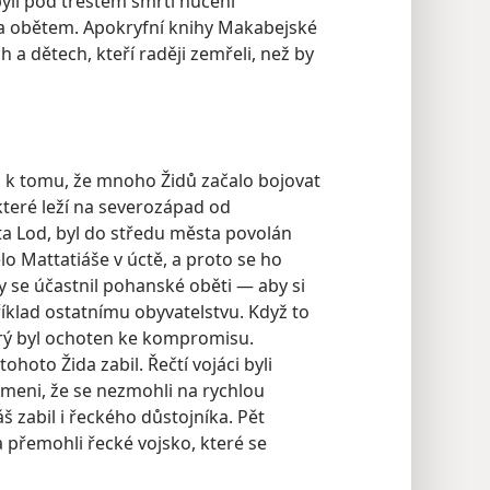
byli pod trestem smrti nuceni
 obětem. Apokryfní knihy Makabejské
a dětech, kteří raději zemřeli, než by
a k tomu, že mnoho Židů začalo bojovat
které leží na severozápad od
 Lod, byl do středu města povolán
lo Mattatiáše v úctě, a proto se ho
by se účastnil pohanské oběti — aby si
říklad ostatnímu obyvatelstvu. Když to
terý byl ochoten ke kompromisu.
tohoto Žida zabil. Řečtí vojáci byli
meni, že se nezmohli na rychlou
š zabil i řeckého důstojníka. Pět
 přemohli řecké vojsko, které se