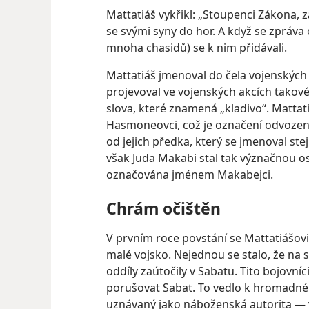
Mattatiáš vykřikl: „Stoupenci Zákona, z
se svými syny do hor. A když se zpráva o
mnoha chasidů) se k nim přidávali.
Mattatiáš jmenoval do čela vojenských
projevoval ve vojenských akcích takové
slova, které znamená „kladivo“. Mattat
Hasmoneovci, což je označení odvoze
od jejich předka, který se jmenoval stej
však Juda Makabi stal tak význačnou os
označována jménem Makabejci.
Chrám očištěn
V prvním roce povstání se Mattatiášov
malé vojsko. Nejednou se stalo, že na
oddíly zaútočily v Sabatu. Tito bojovníci
porušovat Sabat. To vedlo k hromadné
uznávaný jako náboženská autorita — v