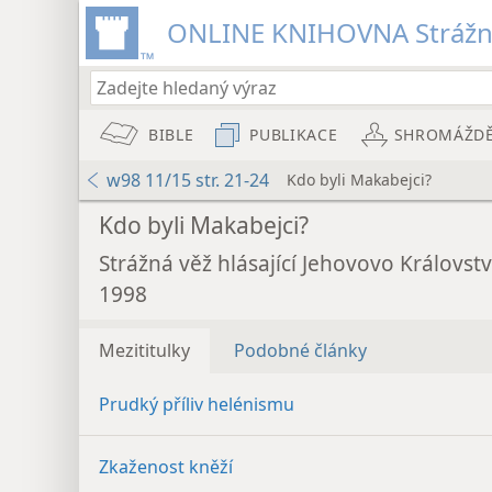
ONLINE KNIHOVNA Strážn
BIBLE
PUBLIKACE
SHROMÁŽD
w98 11/15 str. 21-24
Kdo byli Makabejci?
Kdo byli Makabejci?
Strážná věž hlásající Jehovovo Královstv
1998
Mezititulky
Podobné články
Prudký příliv helénismu
Zkaženost kněží