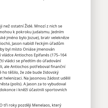
i než ostatní Židé. Mnozí z nich se
omohou k pokroku judaismu. Jedním
ské jméno bylo Jozue), bratr velekněze
ntiochii, Jason nabídl řeckým úřadům
aby byl místo Oniáse jmenován
 vládce Antiochos Epifanés (175–164
Řečtí vládci se předtím do úřadování
i, ale Antiochos potřeboval finanční
é ho těšilo, že zde bude židovský
t helenizaci. Na Jasonovu žádost udělil
sta (polis). A Jason za to vybudoval
dokonce i kněží účastnili sportovních
O tři roky později Menelaos, který