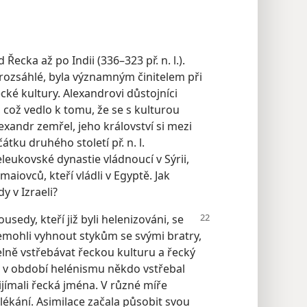
ecka až po Indii (336–323 př. n. l.).
k rozsáhlé, byla významným činitelem při
cké kultury. Alexandrovi důstojníci
y, což vedlo k tomu, že se s kulturou
lexandr zemřel, jeho království si mezi
tku druhého století př. n. l.
eleukovské dynastie vládnoucí v Sýrii,
aiovců, kteří vládli v Egyptě. Jak
y v Izraeli?
usedy, kteří již byli helenizováni, se
emohli vyhnout stykům se svými bratry,
telně vstřebávat řeckou kulturu a řecký
e v období helénismu někdo vstřebal
řijímali řecká jména. V různé míře
lékání. Asimilace začala působit svou