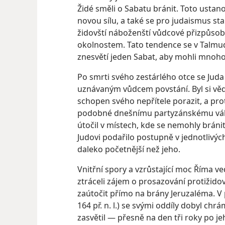
Židé směli o Sabatu bránit. Toto ustano
novou sílu, a také se pro judaismus st
židovští náboženští vůdcové přizpůso
okolnostem. Tato tendence se v Talmud
znesvětí jeden Sabat, aby mohli mnoho 
Po smrti svého zestárlého otce se Jud
uznávaným vůdcem povstání. Byl si věd
schopen svého nepřítele porazit, a pro
podobné dnešnímu partyzánskému válč
útočil v místech, kde se nemohly bránit
Judovi podařilo postupně v jednotlivých
daleko početnější než jeho.
Vnitřní spory a vzrůstající moc Říma ve
ztráceli zájem o prosazování protižido
zaútočit přímo na brány Jeruzaléma. V 
164 př. n. l.) se svými oddíly dobyl chrám
zasvětil — přesně na den tři roky po je