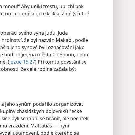
a mnou!“ Aby unikl trestu, uprchl pak
 tom, co udělali, rozkřikla, Židé (včetně
 operací svého syna Judu. Juda
 hrdinství, že byl nazván Makabi, podle
iáš a jeho synové byli označováni jako
né buď od jména města Chešmon, nebo
ně. (
Jozue 15:27
) Při tomto povstání se
obností, že celá rodina začala být
i a jeho synům podařilo zorganizovat
 skupiny chasidských bojovníků řecké
 sice byli schopni se bránit, ale nechtěli
mu vraždění. Mattatiáš — nyní
ydal ustanovení, podle kterého se