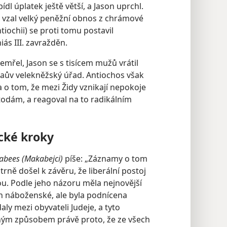
l úplatek ještě větší, a Jason uprchl.
, vzal velký peněžní obnos z chrámové
ntiochii) se proti tomu postavil
iás III. zavražděn.
zemřel, Jason se s tisícem mužů vrátil
elaův velekněžský úřad. Antiochos však
a o tom, že mezi Židy vznikají nepokoje
todám, a reagoval na to radikálním
cké kroky
abees (Makabejci)
píše: „Záznamy o tom
trně došel k závěru, že liberální postoj
ou. Podle jeho názoru měla nejnovější
en náboženské, ale byla podnícena
ly mezi obyvateli Judeje, a tyto
čným způsobem právě proto, že ze všech