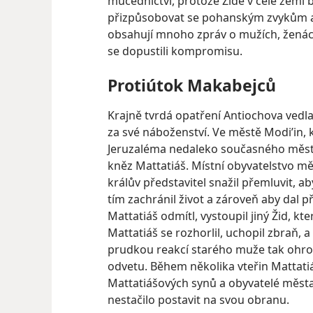
mučednictví, protože Židé v celé zemi 
přizpůsobovat se pohanským zvykům a
obsahují mnoho zpráv o mužích, ženách 
se dopustili kompromisu.
Protiútok Makabejců
Krajně tvrdá opatření Antiochova vedl
za své náboženství. Ve městě Modiʼin, 
Jeruzaléma nedaleko současného města
kněz Mattatiáš. Místní obyvatelstvo mě
králův představitel snažil přemluvit, a
tím zachránil život a zároveň aby dal p
Mattatiáš odmítl, vystoupil jiný Žid, k
Mattatiáš se rozhorlil, uchopil zbraň, a 
prudkou reakcí starého muže tak ohro
odvetu. Během několika vteřin Mattatiá
Mattatiášových synů a obyvatelé města
nestačilo postavit na svou obranu.