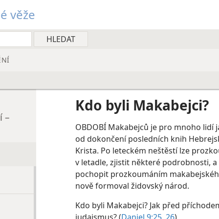
é věže
ĚNÍ
Kdo byli Makabejci?
í –
OBDOBÍ Makabejců je pro mnoho lidí ja
od dokončení posledních knih Hebrejs
Krista. Po leteckém neštěstí lze prozk
v letadle, zjistit některé podrobnosti, a
pochopit prozkoumáním makabejského
nově formoval židovský národ.
Kdo byli Makabejci? Jak před příchode
judaismus? (
Daniel 9:25, 26
)