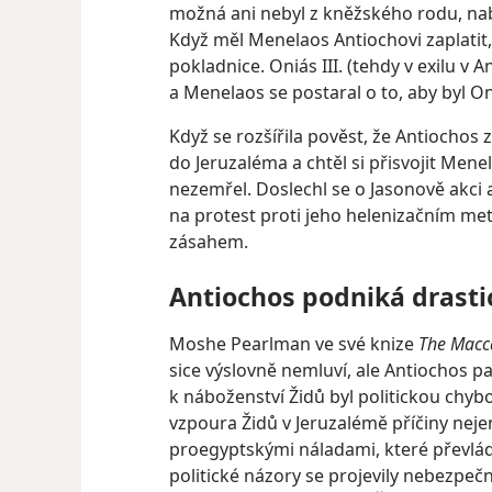
možná ani nebyl z kněžského rodu, nabíd
Když měl Menelaos Antiochovi zaplatit
pokladnice. Oniás III. (tehdy v exilu v A
a Menelaos se postaral o to, aby byl On
Když se rozšířila pověst, že Antiochos 
do Jeruzaléma a chtěl si přisvojit Men
nezemřel. Doslechl se o Jasonově akci 
na protest proti jeho helenizačním me
zásahem.
Antiochos podniká drasti
Moshe Pearlman ve své knize
The Macc
sice výslovně nemluví, ale Antiochos pa
k náboženství Židů byl politickou chyb
vzpoura Židů v Jeruzalémě příčiny nej
proegyptskými náladami, které převláda
politické názory se projevily nebezpe