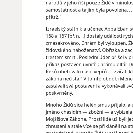
národů v jeho říši pouze Židé v minulo
samostatnost a ta jim byla povolena. . 
přítrž.“
Izraelský státník a učenec Abba Eban st
168 a 167 [př. n. l.] dostaly události r
zmasakrováno, Chrám byl vyloupen, Žid
židovského náboženství. Obřízka a za
trestem smrti. Poslední úder přišel v p
příkaz postaven uvnitř Chrámu oltář Di
Řeků obětovali maso vepřů — zvířat, 
zákona nečistá.“ V tomto období Menela
zastávali svá postavení a vykonávali sv
poskvrněný.
Mnoho Židů sice helénismus přijalo, ale
jméno chasidim — zbožní — a vybízela 
Mojžíšova Zákona. Prostí lidé už byli 
zhnuseni a stále více se přikláněli na 