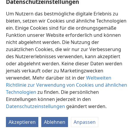
Datenschutzeinstellungen
Um Nutzern das bestmögliche digitale Erlebnis zu
bieten, setzen wir Cookies und ähnliche Technologien
ein. Einige Cookies sind für die ordnungsgemäße
Funktion unserer Website erforderlich und können
Deutsch
Einstellungen
nicht abgelehnt werden. Die Nutzung der
Copyright
© 2026 Watch Tower Bible and Tract Society of Pennsylvania
zusätzlichen Cookies, die wir nur zur Verbesserung
Nutzungsbedingungen
Datenschutzerklärung
des Nutzererlebnisses verwenden, kann akzeptiert
Datenschutzeinstellungen
Anmelden
JW.ORG
oder abgelehnt werden. Keine dieser Daten werden
jemals verkauft oder zu Marketingzwecken
verwendet. Mehr darüber ist in der
Weltweiten
Richtlinie zur Verwendung von Cookies und ähnlichen
Technologien
zu finden. Die persönlichen
Einstellungen können jederzeit in den
Datenschutzeinstellungen
geändert werden.
Akzeptieren
Ablehnen
Anpassen