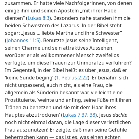
zusammen. Er hatte viele Nachfolgerinnen, von denen
einige ihm und seinen Aposteln „mit ihrer Habe
dienten“ (
Lukas 8:3
). Besonders nahe standen ihm die
beiden Schwestern des Lazarus. In der Bibel steht
sogar: „Jesus ... liebte Martha und ihre Schwester“
(
Johannes 11:5
). Benutzte Jesus seine Intelligenz,
seinen Charme und sein attraktives Aussehen,
worüber er als vollkommener Mensch zweifellos
verfügte, um diese Frauen zur Unmoral zu verführen?
Im Gegenteil, in der Bibel heißt es über Jesus, daß er
‘keine Sünde beging’ (
1. Petrus 2:22
). Er benahm sich
nicht unpassend, auch nicht, als eine Frau, die
allgemein als Sünderin bekannt war, vielleicht eine
Prostituierte, ‘weinte und anfing, seine Füße mit ihren
Tränen zu benetzen und sie mit dem Haar ihres
Hauptes abzutrocknen’ (
Lukas 7:37, 38
). Jesus
dachte
noch nicht einmal daran, die Lage dieser verletzlichen
Frau auszunutzen! Er zeigte, daß man seine Gefühle
beherrschen kann — das ist es, was einen echten