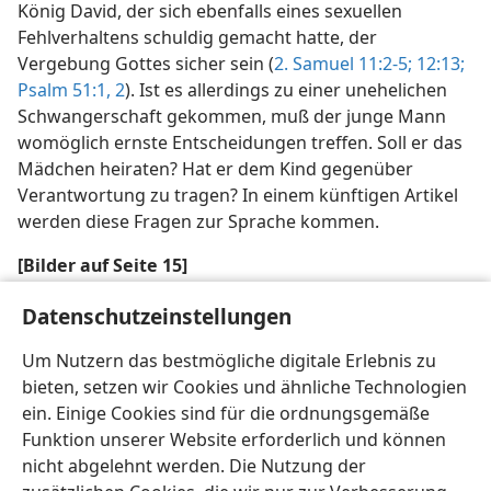
König David, der sich ebenfalls eines sexuellen
Fehlverhaltens schuldig gemacht hatte, der
Vergebung Gottes sicher sein (
2. Samuel 11:2-5;
12:13;
Psalm 51:1, 2
). Ist es allerdings zu einer unehelichen
Schwangerschaft gekommen, muß der junge Mann
womöglich ernste Entscheidungen treffen. Soll er das
Mädchen heiraten? Hat er dem Kind gegenüber
Verantwortung zu tragen? In einem künftigen Artikel
werden diese Fragen zur Sprache kommen.
[Bilder auf Seite 15]
Viele junge Leute meinen irrtümlicherweise,
Datenschutzeinstellungen
Geschlechtsverkehr würde ohne Konsequenzen
Um Nutzern das bestmögliche digitale Erlebnis zu
bleiben
bieten, setzen wir Cookies und ähnliche Technologien
ein. Einige Cookies sind für die ordnungsgemäße
Funktion unserer Website erforderlich und können
nicht abgelehnt werden. Die Nutzung der