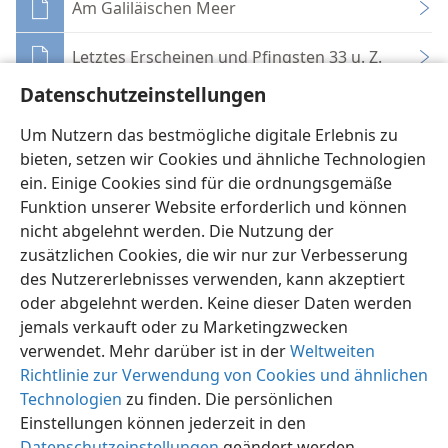
Am Galiläischen Meer
Letztes Erscheinen und Pfingsten 33 u. Z.
Datenschutzeinstellungen
Zur Rechten Gottes
Um Nutzern das bestmögliche digitale Erlebnis zu
Jesus führt alles aus, was Gott ihm aufgetragen h
bieten, setzen wir Cookies und ähnliche Technologien
ein. Einige Cookies sind für die ordnungsgemäße
Funktion unserer Website erforderlich und können
nicht abgelehnt werden. Die Nutzung der
zusätzlichen Cookies, die wir nur zur Verbesserung
des Nutzererlebnisses verwenden, kann akzeptiert
Deutsch
Teilen
Einstellungen
oder abgelehnt werden. Keine dieser Daten werden
Copyright
© 2026 Watch Tower Bible and Tract Society of Pennsylvania
jemals verkauft oder zu Marketingzwecken
Nutzungsbedingungen
Datenschutzerklärung
verwendet. Mehr darüber ist in der
Weltweiten
Datenschutzeinstellungen
Anmelden
JW.ORG
Richtlinie zur Verwendung von Cookies und ähnlichen
Technologien
zu finden. Die persönlichen
Einstellungen können jederzeit in den
Datenschutzeinstellungen
geändert werden.