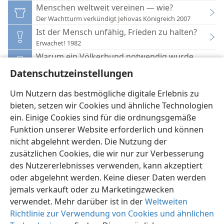
Menschen weltweit vereinen — wie?
Der Wachtturm verkündigt Jehovas Königreich 2007
Ist der Mensch unfähig, Frieden zu halten?
Erwachet! 1982
Warum ein Völkerbund notwendig wurde
Erwachet! 1991
Datenschutzeinstellungen
Können Menschen dauernden Frieden und Sicherh
Wahrer Friede und Sicherheit — woher zu erwarten?
Um Nutzern das bestmögliche digitale Erlebnis zu
bieten, setzen wir Cookies und ähnliche Technologien
ein. Einige Cookies sind für die ordnungsgemäße
Funktion unserer Website erforderlich und können
nicht abgelehnt werden. Die Nutzung der
zusätzlichen Cookies, die wir nur zur Verbesserung
Deutsch
Einstellungen
des Nutzererlebnisses verwenden, kann akzeptiert
Copyright
© 2026 Watch Tower Bible and Tract Society of Pennsylvania
oder abgelehnt werden. Keine dieser Daten werden
Nutzungsbedingungen
Datenschutzerklärung
Datenschutzeinstellungen
Anmelden
JW.ORG
jemals verkauft oder zu Marketingzwecken
verwendet. Mehr darüber ist in der
Weltweiten
Richtlinie zur Verwendung von Cookies und ähnlichen