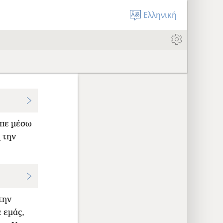
Ελληνική
πε μέσω
 την
την
 εμάς,