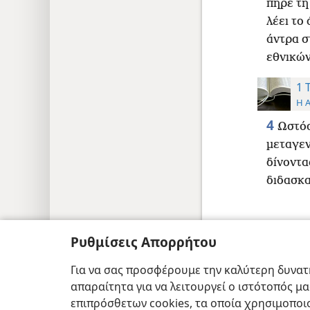
πήρε τη
λέει το
άντρα σ
εθνικών
1 
Η 
4
Ωστόσ
μεταγεν
δίνοντα
διδασκα
Ρυθμίσεις Απορρήτου
Copyright
© 2026 Watch Tower Bible and T
Για να σας προσφέρουμε την καλύτερη δυνατή
απαραίτητα για να λειτουργεί ο ιστότοπός μ
επιπρόσθετων cookies, τα οποία χρησιμοποιο