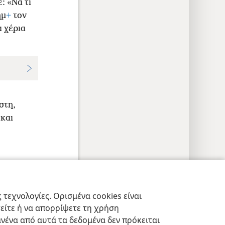
: «Να τι
ήμ
+
τον
α χέρια
στη,
και
εις Απορρήτου
Σύνδεση
JW.ORG
τεχνολογίες. Ορισμένα cookies είναι
τείτε ή να απορρίψετε τη χρήση
νένα από αυτά τα δεδομένα δεν πρόκειται