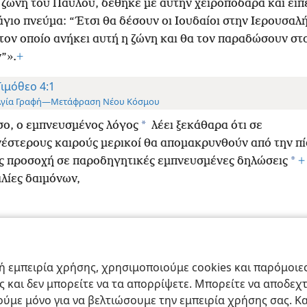
 ζώνη του Παύλου, δέθηκε με αυτήν χειροπόδαρα και είπε
 άγιο πνεύμα: “Έτσι θα δέσουν οι Ιουδαίοι στην Ιερουσαλ
τον οποίο ανήκει αυτή η ζώνη και θα τον παραδώσουν στ
”».
+
Τιμόθεο 4:1
Αγία Γραφή—Μετάφραση Νέου Κόσμου
*
ο, ο εμπνευσμένος λόγος
λέει ξεκάθαρα ότι σε
έστερους καιρούς μερικοί θα απομακρυνθούν από την πί
*
ς προσοχή σε παροδηγητικές εμπνευσμένες δηλώσεις
+
λίες δαιμόνων,
ract Society of Pennsylvania
Όροι Χρήσης
Πολιτική Απορρήτου
Ρυθμίσ
 εμπειρία χρήσης, χρησιμοποιούμε cookies και παρόμοιες 
ας και δεν μπορείτε να τα απορρίψετε. Μπορείτε να αποδεχ
ύμε μόνο για να βελτιώσουμε την εμπειρία χρήσης σας. Κα