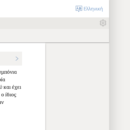
Ελληνική
υμπόνια
ία
ύ και έχει
 ο ίδιος
αν