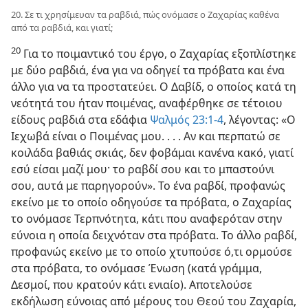
20. Σε τι χρησίμευαν τα ραβδιά, πώς ονόμασε ο Ζαχαρίας καθένα
από τα ραβδιά, και γιατί;
20
Για το ποιμαντικό του έργο, ο Ζαχαρίας εξοπλίστηκε
με δύο ραβδιά, ένα για να οδηγεί τα πρόβατα και ένα
άλλο για να τα προστατεύει. Ο Δαβίδ, ο οποίος κατά τη
νεότητά του ήταν ποιμένας, αναφέρθηκε σε τέτοιου
είδους ραβδιά στα εδάφια
Ψαλμός 23:​1⁠-⁠4
, λέγοντας: «Ο
Ιεχωβά είναι ο Ποιμένας μου. . . . Αν και περπατώ σε
κοιλάδα βαθιάς σκιάς, δεν φοβάμαι κανένα κακό, γιατί
εσύ είσαι μαζί μου· το ραβδί σου και το μπαστούνι
σου, αυτά με παρηγορούν». Το ένα ραβδί, προφανώς
εκείνο με το οποίο οδηγούσε τα πρόβατα, ο Ζαχαρίας
το ονόμασε Τερπνότητα, κάτι που αναφερόταν στην
εύνοια η οποία δειχνόταν στα πρόβατα. Το άλλο ραβδί,
προφανώς εκείνο με το οποίο χτυπούσε ό,τι ορμούσε
στα πρόβατα, το ονόμασε Ένωση (κατά γράμμα,
Δεσμοί, που κρατούν κάτι ενιαίο). Αποτελούσε
εκδήλωση εύνοιας από μέρους του Θεού του Ζαχαρία,