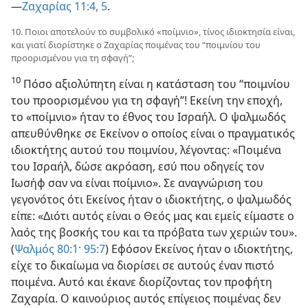
—⁠
Ζαχαρίας 11:​4, 5
.
10. Ποιοι αποτελούν το συμβολικό «ποίμνιο», τίνος ιδιοκτησία είναι,
και γιατί διορίστηκε ο Ζαχαρίας ποιμένας του “ποιμνίου του
προορισμένου για τη σφαγή”;
10
Πόσο αξιολύπητη είναι η κατάσταση του “ποιμνίου
του προορισμένου για τη σφαγή”! Εκείνη την εποχή,
το «ποίμνιο» ήταν το έθνος του Ισραήλ. Ο ψαλμωδός
απευθύνθηκε σε Εκείνον ο οποίος είναι ο πραγματικός
ιδιοκτήτης αυτού του ποιμνίου, λέγοντας: «Ποιμένα
του Ισραήλ, δώσε ακρόαση, εσύ που οδηγείς τον
Ιωσήφ σαν να είναι ποίμνιο». Σε αναγνώριση του
γεγονότος ότι Εκείνος ήταν ο ιδιοκτήτης, ο ψαλμωδός
είπε: «Διότι αυτός είναι ο Θεός μας και εμείς είμαστε ο
λαός της βοσκής του και τα πρόβατα των χεριών του».
(
Ψαλμός 80:​1·
95:​7
) Εφόσον Εκείνος ήταν ο ιδιοκτήτης,
είχε το δικαίωμα να διορίσει σε αυτούς έναν πιστό
ποιμένα. Αυτό και έκανε διορίζοντας τον προφήτη
Ζαχαρία. Ο καινούριος αυτός επίγειος ποιμένας δεν