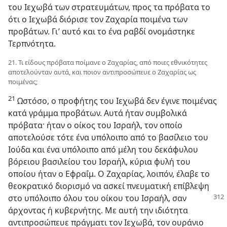
του Ιεχωβά των στρατευμάτων, προς τα πρόβατα το
ότι ο Ιεχωβά διόρισε τον Ζαχαρία ποιμένα των
προβάτων. Γι’ αυτό και το ένα ραβδί ονομάστηκε
Τερπνότητα.
21. Τι είδους πρόβατα ποίμανε ο Ζαχαρίας, από ποιες εθνικότητες
αποτελούνταν αυτά, και ποιον αντιπροσώπευε ο Ζαχαρίας ως
ποιμένας;
21
Ωστόσο, ο προφήτης του Ιεχωβά δεν έγινε ποιμένας
κατά γράμμα προβάτων. Αυτά ήταν συμβολικά
πρόβατα· ήταν ο οίκος του Ισραήλ, τον οποίο
αποτελούσε τότε ένα υπόλοιπο από το βασίλειο του
Ιούδα και ένα υπόλοιπο από μέλη του δεκάφυλου
βόρειου βασιλείου του Ισραήλ, κύρια φυλή του
οποίου ήταν ο Εφραΐμ. Ο Ζαχαρίας, λοιπόν, έλαβε το
θεοκρατικό διορισμό να ασκεί πνευματική επίβλεψη
στο υπόλοιπο όλου του οίκου
του Ισραήλ, σαν
άρχοντας ή κυβερνήτης. Με αυτή την ιδιότητα
αντιπροσώπευε πράγματι τον Ιεχωβά, τον ουράνιο