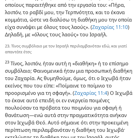
οποίους παραιτήθηκε από την εργασία του: «Πήρα,
λοιπόν, το ραβδί μου, την Τερπνότητα, και το έκανα
κομμάτια, ώστε να διαλύσω τη διαθήκη μου την οποία
είχα συνάψει με όλους τους λαούς». (
Ζαχαρίας 11:​10
)
Δηλαδή, με «όλους τους λαούς» του Ισραήλ.
23. Τίνος συμβόλαιο με τον Ισραήλ περιλαμβανόταν εδώ, και γιατί
απαντάτε έτσι;
23
Τίνος, λοιπόν, ήταν αυτή η «διαθήκη» ή το επίσημο
συμβόλαιο; Φαινομενικά ήταν μια προσωπική διαθήκη
του Ζαχαρία. Ας θυμηθούμε, όμως, ότι ο Ιεχωβά ήταν
εκείνος που του είπε: «Ποίμαινε το ποίμνιο το
προορισμένο για τη σφαγή». (
Ζαχαρίας 11:​4
) Ο Ιεχωβά
το έκανε αυτό επειδή οι εν ενεργεία ποιμένες
πουλούσαν τα πρόβατα του ποιμνίου για σφαγή ή
θανάτωση​—⁠ενώ αυτά στην πραγματικότητα ανήκαν
στον Ιεχωβά Θεό. Αυτό σήμαινε ότι στην προκειμένη
περίπτωση περιλαμβανόταν η διαθήκη του Ιεχωβά·
εκτελώντας τη διαθήκη του με τον Ισραήλ, αυτός