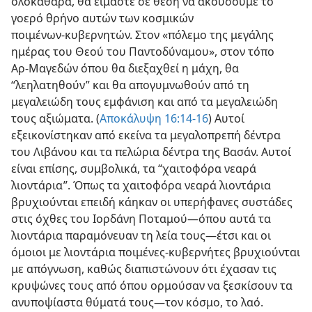
ολοκάθαρα, θα είμαστε σε θέση να ακούσουμε το
γοερό θρήνο αυτών των κοσμικών
ποιμένων⁠-⁠κυβερνητών. Στον «πόλεμο της μεγάλης
ημέρας του Θεού του Παντοδύναμου», στον τόπο
Αρ⁠-⁠Μαγεδών όπου θα διεξαχθεί η μάχη, θα
“λεηλατηθούν” και θα απογυμνωθούν από τη
μεγαλειώδη τους εμφάνιση και από τα μεγαλειώδη
τους αξιώματα. (
Αποκάλυψη 16:​14⁠-⁠16
) Αυτοί
εξεικονίστηκαν από εκείνα τα μεγαλοπρεπή δέντρα
του Λιβάνου και τα πελώρια δέντρα της Βασάν. Αυτοί
είναι επίσης, συμβολικά, τα “χαιτοφόρα νεαρά
λιοντάρια”. Όπως τα χαιτοφόρα νεαρά λιοντάρια
βρυχιούνται επειδή κάηκαν οι υπερήφανες συστάδες
στις όχθες του Ιορδάνη Ποταμού​—⁠όπου αυτά τα
λιοντάρια παραμόνευαν τη λεία τους⁠—​έτσι και οι
όμοιοι με λιοντάρια ποιμένες⁠-⁠κυβερνήτες βρυχιούνται
με απόγνωση, καθώς διαπιστώνουν ότι έχασαν τις
κρυψώνες τους από όπου ορμούσαν να ξεσκίσουν τα
ανυποψίαστα θύματά τους​—⁠τον κόσμο, το λαό.