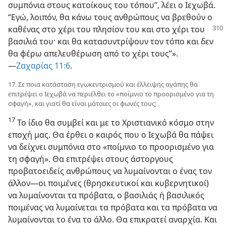
συμπόνια στους κατοίκους του τόπου”, λέει ο Ιεχωβά.
“Εγώ, λοιπόν, θα κάνω τους ανθρώπους να βρεθούν ο
καθένας στο χέρι του πλησίον του
και στο χέρι του
βασιλιά του· και θα κατασυντρίψουν τον τόπο και δεν
θα φέρω απελευθέρωση από το χέρι τους”».​
—⁠
Ζαχαρίας 11:6
.
17. Σε ποια κατάσταση εγωκεντρισμού και έλλειψης αγάπης θα
επιτρέψει ο Ιεχωβά να περιέλθει το «ποίμνιο το προορισμένο για τη
σφαγή», και γιατί θα είναι μάταιες οι φωνές τους;
17
Το ίδιο θα συμβεί και με το Χριστιανικό κόσμο στην
εποχή μας. Θα έρθει ο καιρός που ο Ιεχωβά θα πάψει
να δείχνει συμπόνια στο «ποίμνιο το προορισμένο για
τη σφαγή». Θα επιτρέψει στους άστοργους
προβατοειδείς ανθρώπους να λυμαίνονται ο ένας τον
άλλον​—⁠οι ποιμένες (θρησκευτικοί και κυβερνητικοί)
να λυμαίνονται τα πρόβατα, ο βασιλιάς ή βασιλικός
ποιμένας να λυμαίνεται τα πρόβατα και τα πρόβατα να
λυμαίνονται το ένα το άλλο. Θα επικρατεί αναρχία. Και