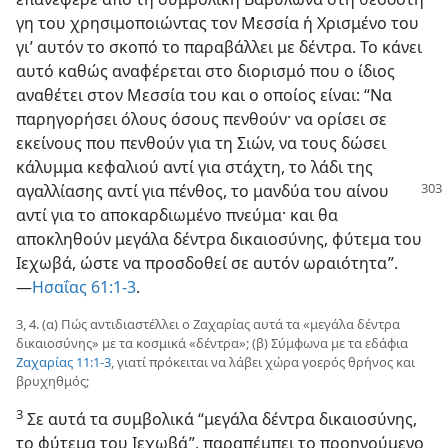
γη του χρησιμοποιώντας τον Μεσσία ή Χρισμένο του
γι’ αυτόν το σκοπό το παραβάλλει με δέντρα. Το κάνει
αυτό καθώς αναφέρεται στο διορισμό που ο ίδιος
αναθέτει στον Μεσσία του και ο οποίος είναι: “Να
παρηγορήσει όλους όσους πενθούν· να ορίσει σε
εκείνους που πενθούν για τη Σιών, να τους δώσει
κάλυμμα κεφαλιού αντί για στάχτη, το λάδι της
αγαλλίασης αντί για πένθος, το μανδύα του
αίνου
αντί για το αποκαρδιωμένο πνεύμα· και θα
αποκληθούν μεγάλα δέντρα δικαιοσύνης, φύτεμα του
Ιεχωβά, ώστε να προσδοθεί σε αυτόν ωραιότητα”.​
—⁠
Ησαΐας 61:​1⁠-⁠3
.
3, 4. (α) Πώς αντιδιαστέλλει ο Ζαχαρίας αυτά τα «μεγάλα δέντρα
δικαιοσύνης» με τα κοσμικά «δέντρα»; (β) Σύμφωνα με τα εδάφια
Ζαχαρίας 11:​1⁠-⁠3
, γιατί πρόκειται να λάβει χώρα γοερός θρήνος και
βρυχηθμός;
3
Σε αυτά τα συμβολικά “μεγάλα δέντρα δικαιοσύνης,
το φύτεμα του Ιεχωβά”, παραπέμπει το προηγούμενο