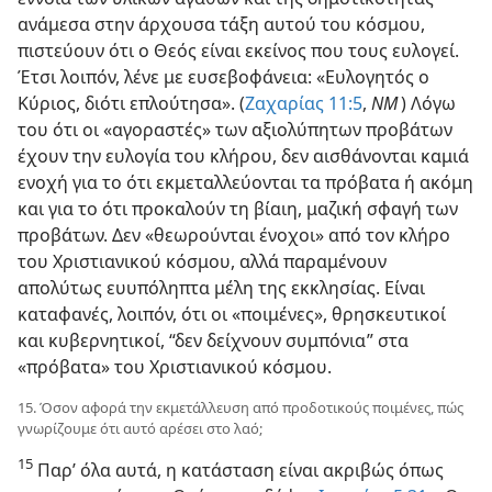
ανάμεσα στην άρχουσα τάξη αυτού του κόσμου,
πιστεύουν ότι ο Θεός είναι εκείνος που τους ευλογεί.
Έτσι λοιπόν, λένε με ευσεβοφάνεια: «Ευλογητός ο
Κύριος, διότι επλούτησα». (
Ζαχαρίας 11:​5
,
ΝΜ
) Λόγω
του ότι οι «αγοραστές» των αξιολύπητων προβάτων
έχουν την ευλογία του κλήρου, δεν αισθάνονται καμιά
ενοχή για το ότι εκμεταλλεύονται τα πρόβατα ή ακόμη
και για το ότι προκαλούν τη βίαιη, μαζική σφαγή των
προβάτων. Δεν «θεωρούνται ένοχοι» από τον κλήρο
του Χριστιανικού κόσμου, αλλά παραμένουν
απολύτως ευυπόληπτα μέλη της εκκλησίας. Είναι
καταφανές, λοιπόν, ότι οι «ποιμένες», θρησκευτικοί
και κυβερνητικοί, “δεν δείχνουν συμπόνια” στα
«πρόβατα» του Χριστιανικού κόσμου.
15. Όσον αφορά την εκμετάλλευση από προδοτικούς ποιμένες, πώς
γνωρίζουμε ότι αυτό αρέσει στο λαό;
15
Παρ’ όλα αυτά, η κατάσταση είναι ακριβώς όπως