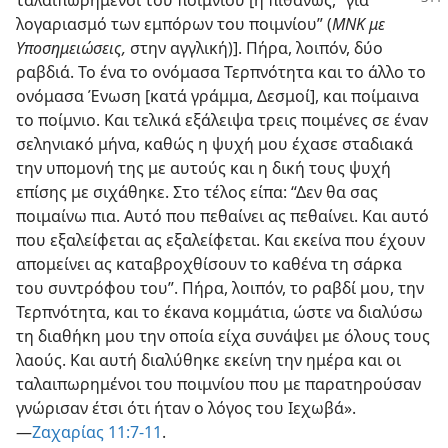
ταλαιπωρημένοι του ποιμνίου [ή
πιθανώς, “για
λογαριασμό των εμπόρων του ποιμνίου” (
ΜΝΚ με
Υποσημειώσεις,
στην αγγλική)]. Πήρα, λοιπόν, δύο
ραβδιά. Το ένα το ονόμασα Τερπνότητα και το άλλο το
ονόμασα Ένωση [κατά γράμμα, Δεσμοί], και ποίμαινα
το ποίμνιο. Και τελικά εξάλειψα τρεις ποιμένες σε έναν
σεληνιακό μήνα, καθώς η ψυχή μου έχασε σταδιακά
την υπομονή της με αυτούς και η δική τους ψυχή
επίσης με σιχάθηκε. Στο τέλος είπα: “Δεν θα σας
ποιμαίνω πια. Αυτό που πεθαίνει ας πεθαίνει. Και αυτό
που εξαλείφεται ας εξαλείφεται. Και εκείνα που έχουν
απομείνει ας καταβροχθίσουν το καθένα τη σάρκα
του συντρόφου του”. Πήρα, λοιπόν, το ραβδί μου, την
Τερπνότητα, και το έκανα κομμάτια, ώστε να διαλύσω
τη διαθήκη μου την οποία είχα συνάψει με όλους τους
λαούς. Και αυτή διαλύθηκε εκείνη την ημέρα και οι
ταλαιπωρημένοι του ποιμνίου που με παρατηρούσαν
γνώρισαν έτσι ότι ήταν ο λόγος του Ιεχωβά».​
—⁠
Ζαχαρίας 11:​7⁠-⁠11
.