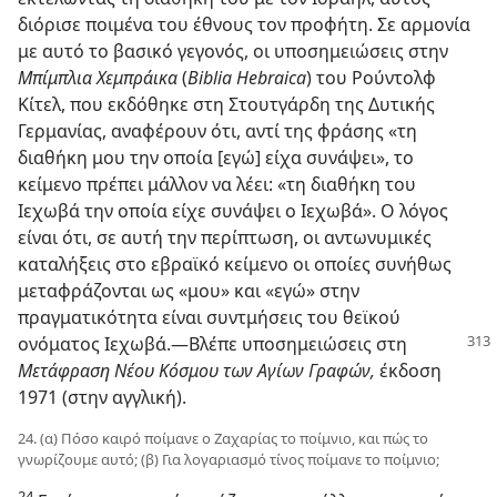
διόρισε ποιμένα του έθνους τον προφήτη. Σε αρμονία
με αυτό το βασικό γεγονός, οι υποσημειώσεις στην
Μπίμπλια Χεμπράικα
(
Biblia Hebraica
) του Ρούντολφ
Κίτελ, που εκδόθηκε στη Στουτγάρδη της Δυτικής
Γερμανίας, αναφέρουν ότι, αντί της φράσης «τη
διαθήκη μου την οποία [εγώ] είχα συνάψει», το
κείμενο πρέπει μάλλον να λέει: «τη διαθήκη του
Ιεχωβά την οποία είχε συνάψει ο Ιεχωβά». Ο λόγος
είναι ότι, σε αυτή την περίπτωση, οι αντωνυμικές
καταλήξεις στο εβραϊκό κείμενο οι οποίες συνήθως
μεταφράζονται ως «μου» και «εγώ» στην
πραγματικότητα είναι συντμήσεις του θεϊκού
ονόματος Ιεχωβά.​—⁠Βλέπε υποσημειώσεις
στη
Μετάφραση Νέου Κόσμου των Αγίων Γραφών,
έκδοση
1971 (στην αγγλική).
24. (α) Πόσο καιρό ποίμανε ο Ζαχαρίας το ποίμνιο, και πώς το
γνωρίζουμε αυτό; (β) Για λογαριασμό τίνος ποίμανε το ποίμνιο;
24