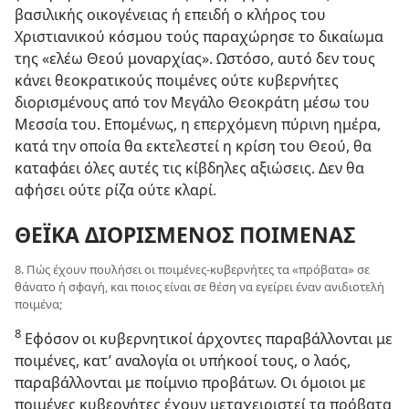
βασιλικής οικογένειας ή επειδή ο κλήρος του
Χριστιανικού κόσμου τούς παραχώρησε το δικαίωμα
της «ελέω Θεού μοναρχίας». Ωστόσο, αυτό δεν τους
κάνει θεοκρατικούς ποιμένες ούτε κυβερνήτες
διορισμένους από τον Μεγάλο Θεοκράτη μέσω του
Μεσσία του. Επομένως, η επερχόμενη πύρινη ημέρα,
κατά την οποία θα εκτελεστεί η κρίση του Θεού, θα
καταφάει όλες αυτές τις κίβδηλες αξιώσεις. Δεν θα
αφήσει ούτε ρίζα ούτε κλαρί.
ΘΕΪΚΑ ΔΙΟΡΙΣΜΕΝΟΣ ΠΟΙΜΕΝΑΣ
8. Πώς έχουν πουλήσει οι ποιμένες⁠-⁠κυβερνήτες τα «πρόβατα» σε
θάνατο ή σφαγή, και ποιος είναι σε θέση να εγείρει έναν ανιδιοτελή
ποιμένα;
8
Εφόσον οι κυβερνητικοί άρχοντες παραβάλλονται με
ποιμένες, κατ’ αναλογία οι υπήκοοί τους, ο λαός,
παραβάλλονται με ποίμνιο προβάτων. Οι όμοιοι με
ποιμένες κυβερνήτες έχουν μεταχειριστεί τα πρόβατα