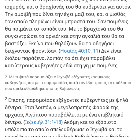
ισχυρός, και ο βραχίονάς του θα κυβερνάει για αυτόν.
Την αμοιβή που δίνει την έχει μαζί του, και ο μισθός
τον οποίο πληρώνει είναι μπροστά του. Σαν ποιμένας
θα ποιμάνει το κοπάδι του. Με το βραχίονά του θα
συγκεντρώσει τα αρνιά· και στην αγκαλιά του θα τα
βαστάξει. Εκείνα που θηλάζουν θα τα οδηγήσει
δείχνοντας φροντίδα». (
Ησαΐας 40:​10, 11
) Δεν είναι
διόλου παράξενο, λοιπόν, το ότι έχει παραβάλει
κατώτερους κυβερνήτες εδώ στη γη με ποιμένες.
2. Με τι φυτά παρομοιάζει ο Ιεχωβά εξέχοντες κοσμικούς
κυβερνήτες, και με τι παρομοιάζει, κατά τον ίδιο τρόπο, το υπόλοιπο
που απελευθερώθηκε από τη Βαβυλώνα;
2
Επίσης, παρομοίασε εξέχοντες κυβερνήτες με ψηλά
δέντρα. Έτσι λοιπόν, ο μεγαλοπρεπής Φαραώ της
αρχαίας Αιγύπτου παραβάλλεται με ένα επιβλητικό
δέντρο. (
Ιεζεκιήλ 31:​1⁠-⁠18
) Ακόμη και το εξόριστο
υπόλοιπο το οποίο απελευθέρωσε ο Ιεχωβά και το
επανέφερε από τη συμβολική Βαβυλώνα στη θεόδοτη