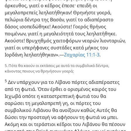
άρκευθος, γιατί ο κέδρος έπεσε· επειδή οι
μεγαλοπρεπείς λεηλατήθηκαν! Θρηνήστε γοερά,
πελώρια δέντρα της Βασάν, γιατί το αδιαπέραστο
δάσος ισοπεδώθηκε! Ακούστε! Γοερός θρήνος
ποιμένων, γιατί η μεγαλειότητά τους λεηλατήθηκε.
Ακούστε! Βρυχηθμός χαιτοφόρων νεαρών λιονταριών,
γιατί οι υπερήφανες συστάδες κατά μήκος του
Ιορδάνη λεηλατήθηκαν».​—⁠
Ζαχαρίας 11:​1⁠-⁠3
.
5. Πότε θα καούν οι εκτάσεις με αυτά τα συμβολικά δέντρα,
κάνοντας ποιους να θρηνήσουν γοερά;
5
Δεν υπάρχουν για το Λίβανο πόρτες αδιαπέραστες
από τη φωτιά. Όταν έρθει ο ορισμένος καιρός του
Ιεχωβά οπότε η καταστρεπτική φωτιά του θα
σαρώσει τη μεγαλοπρεπή γη, οι πόρτες του
συμβολικού Λιβάνου θα ανοίξουν καθώς Αυτός θα
δώσει την προσταγή να αφήσουν τη φωτιά να μπει.
Ακόμη και οι τεράστιοι κέδροι του Λιβάνου θα πέσουν