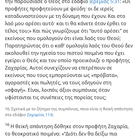
την παρουσίασε ο Θεός στο εδάφιο
Ιερεμίας 5:​31
: «Οι
προφήτες προφητεύουν με ψεύδη· οι δε ιερείς
καταδυναστεύουν με τη δύναμη που έχουν. Και στο
λαό μου αρέσει αυτό· και τι θα κάνετε όταν έρθει το
τέλος του;» Και πώς γνωρίζουμε ότι “αυτό αρέσει” σε
εκείνους που ομολογούν ότι είναι λαός του Θεού;
Παρατηρώντας ότι ο καθ’ ομολογία λαός του Θεού δεν
ακολουθεί την ηγεσία του πιστού ποιμένα που έχει
εγείρει ο Θεός και τον οποίο προεικόνιζε ο προφήτης
Ζαχαρίας. Αυτοί συνεχίζουν να επιτρέπουν σε
εκείνους που τους εμπορεύονται ως «πρόβατα»,
αγοραστές και πωλητές, να τους οδηγούν στη
«σφαγή». Είναι, λοιπόν, άξιοι συμπόνιας όταν
υφίστανται τις συνέπειες της πορείας τους;
16. Σχετικά με το ζήτημα της συμπόνιας, ποια είναι η θεϊκή απάντηση
στο εδάφιο
Ζαχαρίας 11:6
;
16
Η θεϊκή απάντηση δόθηκε στον προφήτη Ζαχαρία,
το θεοκρατικό ποιμένα: «“Διότι δεν θα δείξω πια