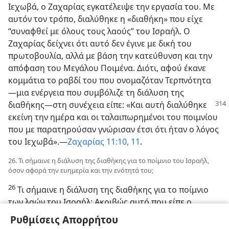
Ιεχωβά, ο Ζαχαρίας εγκατέλειψε την εργασία του. Με
αυτόν τον τρόπο, διαλύθηκε η «διαθήκη» που είχε
“συναφθεί με όλους τους λαούς” του Ισραήλ. Ο
Ζαχαρίας δείχνει ότι αυτό δεν έγινε με δική του
πρωτοβουλία, αλλά με βάση την κατεύθυνση και την
απόφαση του Μεγάλου Ποιμένα. Διότι, αφού έκανε
κομμάτια το ραβδί του που ονομαζόταν Τερπνότητα​
—⁠μια ενέργεια που συμβόλιζε τη διάλυση της
διαθήκης⁠—​στη συνέχεια είπε: «Και αυτή
διαλύθηκε
εκείνη την ημέρα και οι ταλαιπωρημένοι του ποιμνίου
που με παρατηρούσαν γνώρισαν έτσι ότι ήταν ο λόγος
του Ιεχωβά».​—⁠
Ζαχαρίας 11:​10, 11
.
26. Τι σήμαινε η διάλυση της διαθήκης για το ποίμνιο του Ισραήλ,
όσον αφορά την ευημερία και την ενότητά του;
26
Τι σήμαινε η διάλυση της διαθήκης για το ποίμνιο
των λαών του Ισραήλ; Ακριβώς αυτό που είπε ο
Ζαχαρίας όταν έπαψε να τους ποιμαίνει: «Δεν θα σας
Ρυθμίσεις Απορρήτου
ποιμαίνω πια. Αυτό που πεθαίνει ας πεθαίνει. Και αυτό