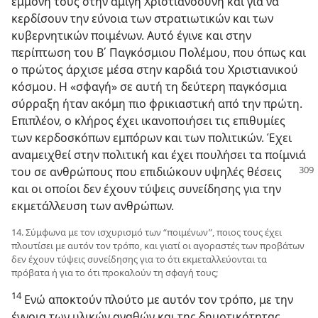
εμμονή τους στην αμιγή Χριστιανοσύνη και για να
κερδίσουν την εύνοια των στρατιωτικών και των
κυβερνητικών ποιμένων. Αυτό έγινε και στην
περίπτωση του Β΄ Παγκόσμιου Πολέμου, που όπως και
ο πρώτος άρχισε μέσα στην καρδιά του Χριστιανικού
κόσμου. Η «σφαγή» σε αυτή τη δεύτερη παγκόσμια
σύρραξη ήταν ακόμη πιο φρικιαστική από την πρώτη.
Επιπλέον, ο κλήρος έχει ικανοποιήσει τις επιθυμίες
των κερδοσκόπων εμπόρων και των πολιτικών. Έχει
αναμειχθεί στην πολιτική και έχει πουλήσει τα ποίμνιά
του σε
ανθρώπους που επιδιώκουν υψηλές θέσεις
και οι οποίοι δεν έχουν τύψεις συνείδησης για την
εκμετάλλευση των ανθρώπων.
14. Σύμφωνα με τον ισχυρισμό των “ποιμένων”, ποιος τους έχει
πλουτίσει με αυτόν τον τρόπο, και γιατί οι αγοραστές των προβάτων
δεν έχουν τύψεις συνείδησης για το ότι εκμεταλλεύονται τα
πρόβατα ή για το ότι προκαλούν τη σφαγή τους;
14
Ενώ αποκτούν πλούτο με αυτόν τον τρόπο, με την
έννοια των υλικών αγαθών και της δημοτικότητας