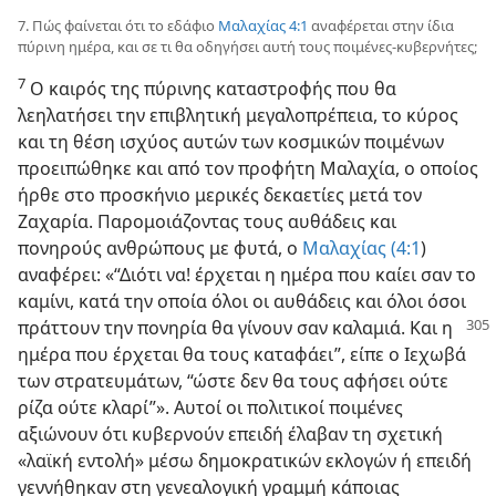
7. Πώς φαίνεται ότι το εδάφιο
Μαλαχίας 4:​1
αναφέρεται στην ίδια
πύρινη ημέρα, και σε τι θα οδηγήσει αυτή τους ποιμένες⁠-⁠κυβερνήτες;
7
Ο καιρός της πύρινης καταστροφής που θα
λεηλατήσει την επιβλητική μεγαλοπρέπεια, το κύρος
και τη θέση ισχύος αυτών των κοσμικών ποιμένων
προειπώθηκε και από τον προφήτη Μαλαχία, ο οποίος
ήρθε στο προσκήνιο μερικές δεκαετίες μετά τον
Ζαχαρία. Παρομοιάζοντας τους αυθάδεις και
πονηρούς ανθρώπους με φυτά, ο
Μαλαχίας (4:​1
)
αναφέρει: «“Διότι να! έρχεται η ημέρα που καίει σαν το
καμίνι, κατά την οποία όλοι οι αυθάδεις και όλοι όσοι
πράττουν την πονηρία
θα γίνουν σαν καλαμιά. Και η
ημέρα που έρχεται θα τους καταφάει”, είπε ο Ιεχωβά
των στρατευμάτων, “ώστε δεν θα τους αφήσει ούτε
ρίζα ούτε κλαρί”». Αυτοί οι πολιτικοί ποιμένες
αξιώνουν ότι κυβερνούν επειδή έλαβαν τη σχετική
«λαϊκή εντολή» μέσω δημοκρατικών εκλογών ή επειδή
γεννήθηκαν στη γενεαλογική γραμμή κάποιας