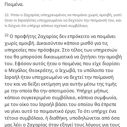
Ποιμένα.
22. Ήταν ο Ζαχαρίας υποχρεωμένος να ποιμάνει χωρίς αμοιβή, γιατί
ήταν οι Ισραηλίτες υποχρεωμένοι να δεχτούν την ποίμανσή του, και
τι δείχνει ότι υπήρχε κάποιο σχετικό συμβόλαιο;
22
Ο προφήτης Ζαχαρίας δεν επρόκειτο να ποιμάνει
χωρίς αμοιβή. Δικαιούνταν κάποιο μισθό για τις
υπηρεσίες που πρόσφερε. Στο τέλος των υπηρεσιών
του θα μπορούσε δικαιωματικά να ζητήσει την αμοιβή
του. Εφόσον αυτός ήταν ο ποιμένας που είχε διορίσει
ο Μεγάλος Θεοκράτης, ο Ιεχωβά, το υπόλοιπο του
Ισραήλ ήταν υποχρεωμένο να δεχτεί την ποίμανσή
του και να δείξει εκτίμηση για αυτήν μέσω της τιμής
με την οποία θα την αποτιμούσε. Υπήρχε μήπως
κάποιο συγκεκριμένο συμβόλαιο, κάποια συμφωνία,
με τον οίκο του Ισραήλ βάσει του οποίου θα έπρεπε
να γίνει αυτό το ποιμαντικό έργο; Το ότι υπήρχε ένα
τέτοιο συμβόλαιο, ή διαθήκη, υποδηλώνεται από όσα
μας λέει ο Ζαχαρίας όταν εξηγεί τους λόγους για τους