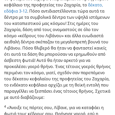
κεφάλαιο της προφητείας του Ζαχαρία, το
δέκατο,
εδάφια 3⁠-⁠12
. Πόσο αντιδιαστέλλονται τώρα αυτά τα
δέντρα με τα συμβολικά δέντρα των υψηλά ιστάμενων
του καταπιεστικού μας κόσμου! Στις ημέρες του
Ζαχαρία, δάση από τους ονομαστούς σε όλο τον
κόσμο «κέδρους του Λιβάνου» και άλλα ευωδιαστά
αειθαλή δέντρα σκέπαζαν τα μεγαλοπρεπή βουνά του
Λιβάνου. Πόσο θλιβερό θα ήταν να φανταστεί κανείς
ότι αυτά τα δάση θα μπορούσαν να ερημωθούν από
άσβεστη φωτιά! Αυτό θα ήταν αρκετό για να
προκαλέσει γοερό θρήνο. Ένας τέτοιος γοερός θρήνος
περιμένει τον κόσμο, γιατί, σχεδόν σαν παρεπόμενο
του δέκατου κεφαλαίου της προφητείας του Ζαχαρία,
το ενδέκατο κεφάλαιο αρχίζει με τη θεϊκή εντολή που
παραγγέλλει να ξεσπάσει ένας τέτοιος θρήνος. Σχετικά
με αυτό διαβάζουμε:
4
«Άνοιξε τις πόρτες σου, Λίβανε, για να καταφάει η
φωτιά τους κέδρους σου. Θρήνησε γοερά, εσύ η