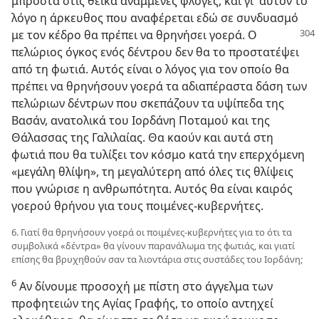
μπροστά στις θεϊκά αναμμένες φλόγες, και γι’ αυτόν το
λόγο η άρκευθος που αναφέρεται εδώ σε συνδυασμό
με τον κέδρο θα
πρέπει να θρηνήσει γοερά. Ο
πελώριος όγκος ενός δέντρου δεν θα το προστατέψει
από τη φωτιά. Αυτός είναι ο λόγος για τον οποίο θα
πρέπει να θρηνήσουν γοερά τα αδιαπέραστα δάση των
πελώριων δέντρων που σκεπάζουν τα υψίπεδα της
Βασάν, ανατολικά του Ιορδάνη Ποταμού και της
Θάλασσας της Γαλιλαίας. Θα καούν και αυτά στη
φωτιά που θα τυλίξει τον κόσμο κατά την επερχόμενη
«μεγάλη θλίψη», τη μεγαλύτερη από όλες τις θλίψεις
που γνώρισε η ανθρωπότητα. Αυτός θα είναι καιρός
γοερού θρήνου για τους ποιμένες⁠-⁠κυβερνήτες.
6. Γιατί θα θρηνήσουν γοερά οι ποιμένες⁠-⁠κυβερνήτες για το ότι τα
συμβολικά «δέντρα» θα γίνουν παρανάλωμα της φωτιάς, και γιατί
επίσης θα βρυχηθούν σαν τα λιοντάρια στις συστάδες του Ιορδάνη;
6
Αν δίνουμε προσοχή με πίστη στο άγγελμα των
προφητειών της Αγίας Γραφής, το οποίο αντηχεί