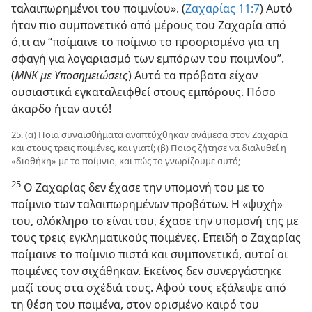
ταλαιπωρημένοι του ποιμνίου». (
Ζαχαρίας 11:​7
) Αυτό
ήταν πιο συμπονετικό από μέρους του Ζαχαρία από
ό,τι αν “ποίμαινε το ποίμνιο το προορισμένο για τη
σφαγή για λογαριασμό των εμπόρων του ποιμνίου”.
(
ΜΝΚ με Υποσημειώσεις
) Αυτά τα πρόβατα είχαν
ουσιαστικά εγκαταλειφθεί στους εμπόρους. Πόσο
άκαρδο ήταν αυτό!
25. (α) Ποια συναισθήματα αναπτύχθηκαν ανάμεσα στον Ζαχαρία
και στους τρεις ποιμένες, και γιατί; (β) Ποιος ζήτησε να διαλυθεί η
«διαθήκη» με το ποίμνιο, και πώς το γνωρίζουμε αυτό;
25
Ο Ζαχαρίας δεν έχασε την υπομονή του με το
ποίμνιο των ταλαιπωρημένων προβάτων. Η «ψυχή»
του, ολόκληρο το είναι του, έχασε την υπομονή της με
τους τρεις εγκληματικούς ποιμένες. Επειδή ο Ζαχαρίας
ποίμαινε το ποίμνιο πιστά και συμπονετικά, αυτοί οι
ποιμένες τον σιχάθηκαν. Εκείνος δεν συνεργάστηκε
μαζί τους στα σχέδιά τους. Αφού τους εξάλειψε από
τη θέση του ποιμένα, στον ορισμένο καιρό του