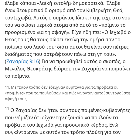
έλαβε κάποια «λαϊκή εντολή» δημοκρατικά. Έλαβε
έναν θεοκρατικό διορισμό από τον Κυβερνήτη Θεό,
τον Ιεχωβά. Αυτός ο ουράνιος Ιδιοκτήτης είχε στο νου
του να σώσει μερικά άτομα από αυτό το «ποίμνιο το
προορισμένο για τη σφαγή». Είχε ήδη πει: «Ο Ιεχωβά ο
Θεός τους θα τους σώσει εκείνη την ημέρα σαν το
ποίμνιο του λαού του· διότι αυτοί θα είναι σαν πέτρες
διαδήματος που αστράφτουν πάνω στη γη του».
(
Ζαχαρίας 9:​16
) Για να προωθηθεί αυτός ο σκοπός, ο
Μεγάλος Θεοκράτης διόρισε τον Ζαχαρία να ποιμαίνει
το ποίμνιο.
11. Με ποιον τρόπο δεν έδειχναν συμπόνια για τα πρόβατα οι
«ποιμένες» που τα πουλούσαν, και πώς γίνονταν αυτοί συνεργοί στη
σφαγή τους;
11
Ο Ζαχαρίας δεν ήταν σαν τους ποιμένες⁠-⁠κυβερνήτες
που νόμιζαν ότι είχαν την εξουσία να πουλούν τα
πρόβατα του Ιεχωβά για προσωπικό κέρδος. Ενώ
συγκέντρωναν με αυτόν τον τρόπο πλούτη για τον