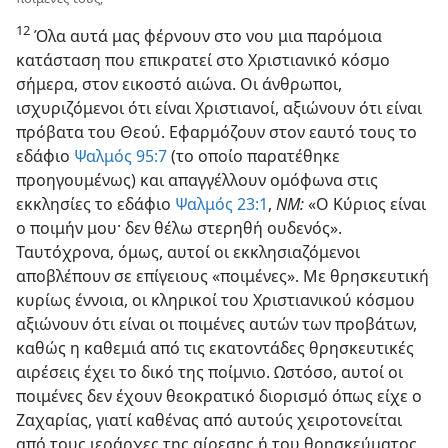
12
Όλα αυτά μας φέρνουν στο νου μια παρόμοια
κατάσταση που επικρατεί στο Χριστιανικό κόσμο
σήμερα, στον εικοστό αιώνα. Οι άνθρωποι,
ισχυριζόμενοι ότι είναι Χριστιανοί, αξιώνουν ότι είναι
πρόβατα του Θεού. Εφαρμόζουν στον εαυτό τους το
εδάφιο
Ψαλμός 95:​7
(το οποίο παρατέθηκε
προηγουμένως) και απαγγέλλουν ομόφωνα στις
εκκλησίες το εδάφιο
Ψαλμός 23:​1
,
ΝΜ:
«Ο Κύριος είναι
ο ποιμήν μου· δεν θέλω στερηθή ουδενός».
Ταυτόχρονα, όμως, αυτοί οι εκκλησιαζόμενοι
αποβλέπουν σε επίγειους «ποιμένες». Με θρησκευτική
κυρίως έννοια, οι κληρικοί του Χριστιανικού κόσμου
αξιώνουν ότι είναι οι ποιμένες αυτών των προβάτων,
καθώς η καθεμιά από τις εκατοντάδες θρησκευτικές
αιρέσεις έχει το δικό της ποίμνιο. Ωστόσο, αυτοί οι
ποιμένες δεν έχουν θεοκρατικό διορισμό όπως είχε ο
Ζαχαρίας, γιατί καθένας από αυτούς χειροτονείται
από τους ιεράρχες της αίρεσης ή του θρησκεύματος