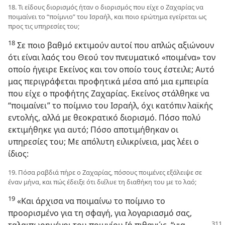
18. Τι είδους διορισμός ήταν ο διορισμός που είχε ο Ζαχαρίας να
ποιμαίνει το “ποίμνιο” του Ισραήλ, και ποιο ερώτημα εγείρεται ως
προς τις υπηρεσίες του;
18
Σε ποιο βαθμό εκτιμούν αυτοί που απλώς αξιώνουν
ότι είναι λαός του Θεού τον πνευματικό «ποιμένα» τον
οποίο ήγειρε Εκείνος και τον οποίο τους έστειλε; Αυτό
μας περιγράφεται προφητικά μέσα από μια εμπειρία
που είχε ο προφήτης Ζαχαρίας. Εκείνος στάλθηκε να
“ποιμαίνει” το ποίμνιο του Ισραήλ, όχι κατόπιν λαϊκής
εντολής, αλλά με θεοκρατικό διορισμό. Πόσο πολύ
εκτιμήθηκε για αυτό; Πόσο αποτιμήθηκαν οι
υπηρεσίες του; Με απόλυτη ειλικρίνεια, μας λέει ο
ίδιος:
19. Πόσα ραβδιά πήρε ο Ζαχαρίας, πόσους ποιμένες εξάλειψε σε
έναν μήνα, και πώς έδειξε ότι διέλυε τη διαθήκη του με το λαό;
19
«Και άρχισα να ποιμαίνω το ποίμνιο το
προορισμένο για τη σφαγή, για λογαριασμό σας,