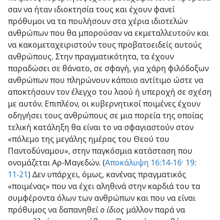
σαν να ήταν ιδιοκτησία τους και έχουν φανεί
πρόθυμοι να τα πουλήσουν στα χέρια ιδιοτελών
ανθρώπων που θα μπορούσαν να εκμεταλλευτούν και
να κακομεταχειριστούν τους προβατοειδείς αυτούς
ανθρώπους. Στην πραγματικότητα, τα έχουν
παραδώσει σε θάνατο, σε σφαγή, για χάρη φιλόδοξων
ανθρώπων που πληρώνουν κάποιο αντίτιμο ώστε να
αποκτήσουν τον έλεγχο του λαού ή υπεροχή σε σχέση
με αυτόν. Επιπλέον, οι κυβερνητικοί ποιμένες έχουν
οδηγήσει τους ανθρώπους σε μια πορεία της οποίας
τελική κατάληξη θα είναι το να σφαγιαστούν στον
«πόλεμο της μεγάλης ημέρας του Θεού του
Παντοδύναμου», στην παγκόσμια κατάσταση που
ονομάζεται Αρ⁠-⁠Μαγεδών. (
Αποκάλυψη 16:​14⁠-⁠16·
19:​
11⁠-⁠21
) Δεν υπάρχει, όμως, κανένας πραγματικός
«ποιμένας» που να έχει αληθινά στην καρδιά του τα
συμφέροντα όλων των ανθρώπων και που να είναι
πρόθυμος να δαπανηθεί
ο ίδιος
μάλλον παρά να