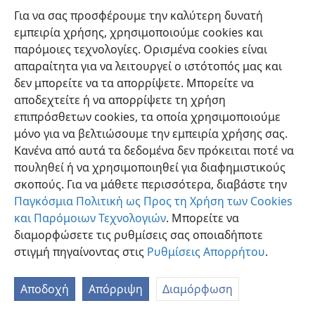
που εξαλείφεται ας εξαλείφεται. Και εκείνα που έχουν
Για να σας προσφέρουμε την καλύτερη δυνατή
απομείνει ας καταβροχθίσουν το καθένα τη σάρκα
εμπειρία χρήσης, χρησιμοποιούμε cookies και
του συντρόφου του». (
Ζαχαρίας 11:​9
) Ποιος θα
παρόμοιες τεχνολογίες. Ορισμένα cookies είναι
φρόντιζε το ποίμνιο τώρα που ο διορισμένος ποιμένας
απαραίτητα για να λειτουργεί ο ιστότοπός μας και
του Ιεχωβά έλαβε την εντολή να αποσυρθεί; Εκείνοι
δεν μπορείτε να τα απορρίψετε. Μπορείτε να
που επιδίωκαν να κερδίσουν σε βάρος του ποιμνίου
αποδεχτείτε ή να απορρίψετε τη χρήση
θα άφηναν αυτά που πέθαιναν να πεθαίνουν, δεν θα
επιπρόσθετων cookies, τα οποία χρησιμοποιούμε
έδιναν προσοχή σε αυτά που εξαλείφονταν ή
μόνο για να βελτιώσουμε την εμπειρία χρήσης σας.
εξαφανίζονταν ώστε να τα γλιτώσουν από την
Κανένα από αυτά τα δεδομένα δεν πρόκειται ποτέ να
απώλεια, και αυτά που είχαν απομείνει θα τα άφηναν
πουληθεί ή να χρησιμοποιηθεί για διαφημιστικούς
να μάχονται μεταξύ τους καταβροχθίζοντας το ένα το
σκοπούς. Για να μάθετε περισσότερα, διαβάστε την
άλλο, εφόσον δεν θα εκδήλωναν αγάπη αλλά θα
Παγκόσμια Πολιτική ως Προς τη Χρήση των Cookies
εκμεταλλεύονταν με ιδιοτέλεια το ένα το άλλο.
και Παρόμοιων Τεχνολογιών
. Μπορείτε να
διαμορφώσετε τις ρυθμίσεις σας οποιαδήποτε
27. Η διαθήκη διαλύθηκε επειδή σταμάτησε η εκδήλωση συμπόνιας
στιγμή πηγαίνοντας στις
Ρυθμίσεις Απορρήτου
.
από μέρους τίνος, και ποιο θα ήταν το αποτέλεσμα όταν θα γινόταν
πράξη η παραπάνω απόφαση;
Αποδοχή
Απόρριψη
Διαμόρφωση
27
Μήπως, λοιπόν, η διάλυση της διαθήκης οφειλόταν
σε έλλειψη ελέους από την πλευρά του Ζαχαρία; Όχι·