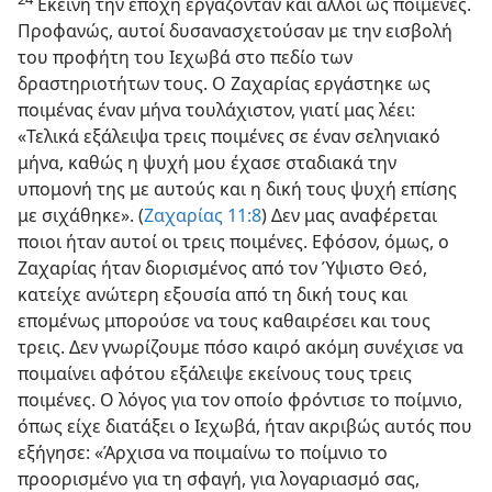
Εκείνη την εποχή εργάζονταν και άλλοι ως ποιμένες.
Προφανώς, αυτοί δυσανασχετούσαν με την εισβολή
του προφήτη του Ιεχωβά στο πεδίο των
δραστηριοτήτων τους. Ο Ζαχαρίας εργάστηκε ως
ποιμένας έναν μήνα τουλάχιστον, γιατί μας λέει:
«Τελικά εξάλειψα τρεις ποιμένες σε έναν σεληνιακό
μήνα, καθώς η ψυχή μου έχασε σταδιακά την
υπομονή της με αυτούς και η δική τους ψυχή επίσης
με σιχάθηκε». (
Ζαχαρίας 11:​8
) Δεν μας αναφέρεται
ποιοι ήταν αυτοί οι τρεις ποιμένες. Εφόσον, όμως, ο
Ζαχαρίας ήταν διορισμένος από τον Ύψιστο Θεό,
κατείχε ανώτερη εξουσία από τη δική τους και
επομένως μπορούσε να τους καθαιρέσει και τους
τρεις. Δεν γνωρίζουμε πόσο καιρό ακόμη συνέχισε να
ποιμαίνει αφότου εξάλειψε εκείνους τους τρεις
ποιμένες. Ο λόγος για τον οποίο φρόντισε το ποίμνιο,
όπως είχε διατάξει ο Ιεχωβά, ήταν ακριβώς αυτός που
εξήγησε: «Άρχισα να ποιμαίνω το ποίμνιο το
προορισμένο για τη σφαγή, για λογαριασμό σας,