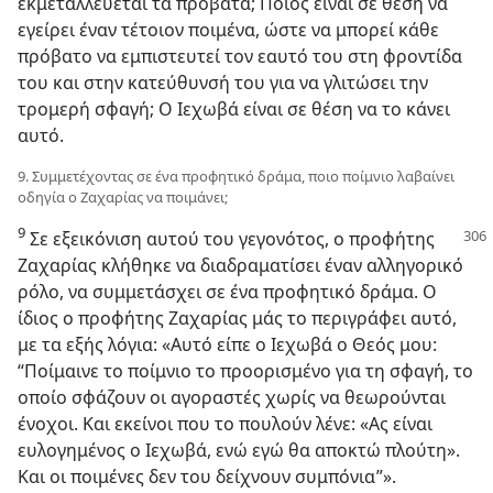
εκμεταλλεύεται τα πρόβατα; Ποιος είναι σε θέση να
εγείρει έναν τέτοιον ποιμένα, ώστε να μπορεί κάθε
πρόβατο να εμπιστευτεί τον εαυτό του στη φροντίδα
του και στην κατεύθυνσή του για να γλιτώσει την
τρομερή σφαγή; Ο Ιεχωβά είναι σε θέση να το κάνει
αυτό.
9. Συμμετέχοντας σε ένα προφητικό δράμα, ποιο ποίμνιο λαβαίνει
οδηγία ο Ζαχαρίας να ποιμάνει;
9
Σε εξεικόνιση αυτού του γεγονότος, ο προφήτης
Ζαχαρίας κλήθηκε να διαδραματίσει έναν αλληγορικό
ρόλο, να συμμετάσχει σε ένα προφητικό δράμα. Ο
ίδιος ο προφήτης Ζαχαρίας μάς το περιγράφει αυτό,
με τα εξής λόγια: «Αυτό είπε ο Ιεχωβά ο Θεός μου:
“Ποίμαινε το ποίμνιο το προορισμένο για τη σφαγή, το
οποίο σφάζουν οι αγοραστές χωρίς να θεωρούνται
ένοχοι. Και εκείνοι που το πουλούν λένε: «Ας είναι
ευλογημένος ο Ιεχωβά, ενώ εγώ θα αποκτώ πλούτη».
Και οι ποιμένες δεν του δείχνουν συμπόνια”».​