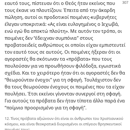
εαυτό τους, πίστευαν ότι ο Θεός
ήταν εκείνος που
τους έκανε να πλουτίζουν. Έπειτα από την άκαρδη
πώληση, αυτοί οι προδοτικοί ποιμένες⁠-⁠κυβερνήτες
έλεγαν υποκριτικά: «Ας είναι ευλογημένος ο Ιεχωβά,
ενώ εγώ θα αποκτώ πλούτη». Με αυτόν τον τρόπο, οι
ποιμένες δεν “έδειχναν συμπόνια” στους
προβατοειδείς ανθρώπους οι οποίοι είχαν εμπιστευτεί
τον εαυτό τους σε αυτούς. Οι ποιμένες ήξεραν ότι οι
αγοραστές θα σκότωναν τα «πρόβατα» που τους
πουλούσαν για να προωθήσουν φιλόδοξα, εγωιστικά
σχέδια. Και το χειρότερο ήταν ότι οι αγοραστές δεν θα
“θεωρούνταν ένοχοι” για τη σφαγή. Τουλάχιστον δεν
θα τους θεωρούσαν ένοχους οι ποιμένες που τα είχαν
πουλήσει. Έτσι εκείνοι γίνονταν συνεργοί στη σφαγή.
Για αυτούς τα πρόβατα δεν ήταν τίποτα άλλο παρά ένα
“ποίμνιο προορισμένο για τη σφαγή”.
12. Τίνος πρόβατα αξιώνουν ότι είναι οι άνθρωποι του Χριστιανικού
κόσμου, και είναι θεοκρατικά διορισμένοι οι επίγειοι θρησκευτικοί
ποιμένες τους;