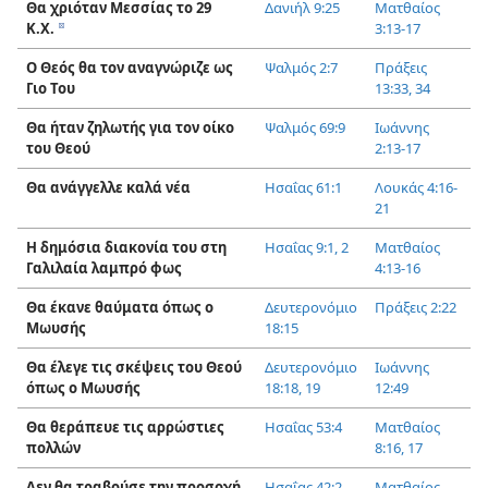
Θα χριόταν Μεσσίας το 29
Δανιήλ 9:25
Ματθαίος
Κ.Χ.
3:13-17
d
Ο Θεός θα τον αναγνώριζε ως
Ψαλμός 2:7
Πράξεις
Γιο Του
13:33, 34
Θα ήταν ζηλωτής για τον οίκο
Ψαλμός 69:9
Ιωάννης
του Θεού
2:13-17
Θα ανάγγελλε καλά νέα
Ησαΐας 61:1
Λουκάς 4:16-
21
Η δημόσια διακονία του στη
Ησαΐας 9:1, 2
Ματθαίος
Γαλιλαία λαμπρό φως
4:13-16
Θα έκανε θαύματα όπως ο
Δευτερονόμιο
Πράξεις 2:22
Μωυσής
18:15
Θα έλεγε τις σκέψεις του Θεού
Δευτερονόμιο
Ιωάννης
όπως ο Μωυσής
18:18, 19
12:49
Θα θεράπευε τις αρρώστιες
Ησαΐας 53:4
Ματθαίος
πολλών
8:16, 17
Δεν θα τραβούσε την προσοχή
Ησαΐας 42:2
Ματθαίος