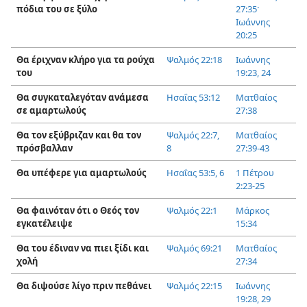
πόδια του σε ξύλο
27:35·
Ιωάννης
20:25
Θα έριχναν κλήρο για τα ρούχα
Ψαλμός 22:18
Ιωάννης
του
19:23, 24
Θα συγκαταλεγόταν ανάμεσα
Ησαΐας 53:12
Ματθαίος
σε αμαρτωλούς
27:38
Θα τον εξύβριζαν και θα τον
Ψαλμός 22:7,
Ματθαίος
πρόσβαλλαν
8
27:39-43
Θα υπέφερε για αμαρτωλούς
Ησαΐας 53:5, 6
1 Πέτρου
2:23-25
Θα φαινόταν ότι ο Θεός τον
Ψαλμός 22:1
Μάρκος
εγκατέλειψε
15:34
Θα του έδιναν να πιει ξίδι και
Ψαλμός 69:21
Ματθαίος
χολή
27:34
Θα διψούσε λίγο πριν πεθάνει
Ψαλμός 22:15
Ιωάννης
19:28, 29