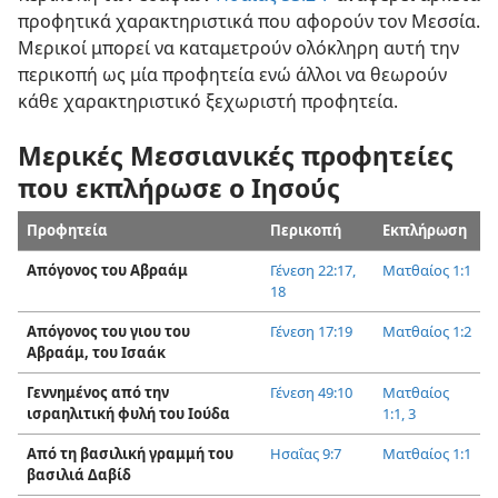
προφητικά χαρακτηριστικά που αφορούν τον Μεσσία.
Μερικοί μπορεί να καταμετρούν ολόκληρη αυτή την
περικοπή ως μία προφητεία ενώ άλλοι να θεωρούν
κάθε χαρακτηριστικό ξεχωριστή προφητεία.
Μερικές Μεσσιανικές προφητείες
που εκπλήρωσε ο Ιησούς
Προφητεία
Περικοπή
Εκπλήρωση
Απόγονος του Αβραάμ
Γένεση 22:17,
Ματθαίος 1:1
18
Απόγονος του γιου του
Γένεση 17:19
Ματθαίος 1:2
Αβραάμ, του Ισαάκ
Γεννημένος από την
Γένεση 49:10
Ματθαίος
ισραηλιτική φυλή του Ιούδα
1:1,
3
Από τη βασιλική γραμμή του
Ησαΐας 9:7
Ματθαίος 1:1
βασιλιά Δαβίδ