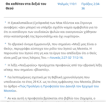
Θα καθόταν στα δεξιά του
Ψαλμός 110:1
Πράξεις 2:34-
Θεού
36
Η
Εγκυκλοπαίδεια
(
Cyclopedia
) των Μακ Κλίντοκ και Στρονγκ
a
αναφέρει: «Δεν μπορεί να υπάρξει σχεδόν καμία αμφιβολία για το
ότι οι κατάλογοι των ιουδαϊκών φυλών και οικογενειών χάθηκαν
στην καταστροφή της Ιερουσαλήμ και όχι νωρίτερα».
Το εβραϊκό όνομα Εμμανουήλ, που σημαίνει «Μαζί μας Είναι ο
b
Θεός», περιγράφει εύστοχα τον ρόλο του Ιησού ως Μεσσία. Η
παρουσία του Ιησού στη γη και τα έργα του απέδειξαν ότι ο Θεός
είναι μαζί με τους λάτρεις Του.—
Λουκάς 2:27-32·
7:12-16
.
Η λέξη «Ναζωραίος» προέρχεται προφανώς από την εβραϊκή λέξη
c
νέτσερ,
που σημαίνει «βλαστός».
Για λεπτομέρειες σχετικά με τη Βιβλική χρονολόγηση που
d
υποδεικνύει το έτος 29 Κ.Χ. ως το έτος εμφάνισης του Μεσσία, βλέπε
το άρθρο «
Πώς Προλέγει η Προφητεία του Δανιήλ τον Ερχομό του
Μεσσία
».
Αν και αυτή η προφητεία βρίσκεται στο βιβλίο του Ζαχαρία, ο
e
Βιβλικός συγγραφέας Ματθαίος αναφέρει ότι «είχε ειπωθεί μέσω του