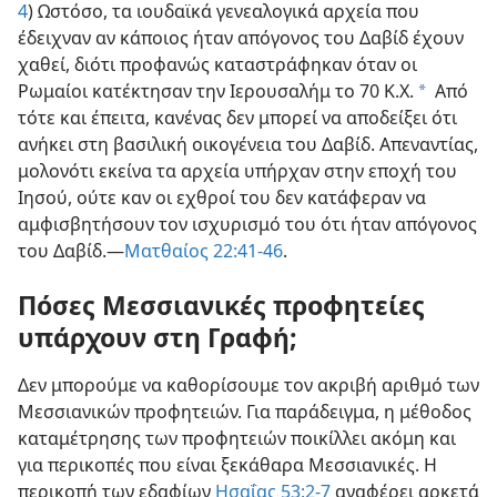
4
) Ωστόσο, τα ιουδαϊκά γενεαλογικά αρχεία που
έδειχναν αν κάποιος ήταν απόγονος του Δαβίδ έχουν
χαθεί, διότι προφανώς καταστράφηκαν όταν οι
Ρωμαίοι κατέκτησαν την Ιερουσαλήμ το 70 Κ.Χ.
Από
a
τότε και έπειτα, κανένας δεν μπορεί να αποδείξει ότι
ανήκει στη βασιλική οικογένεια του Δαβίδ. Απεναντίας,
μολονότι εκείνα τα αρχεία υπήρχαν στην εποχή του
Ιησού, ούτε καν οι εχθροί του δεν κατάφεραν να
αμφισβητήσουν τον ισχυρισμό του ότι ήταν απόγονος
του Δαβίδ.—
Ματθαίος 22:41-46
.
Πόσες Μεσσιανικές προφητείες
υπάρχουν στη Γραφή;
Δεν μπορούμε να καθορίσουμε τον ακριβή αριθμό των
Μεσσιανικών προφητειών. Για παράδειγμα, η μέθοδος
καταμέτρησης των προφητειών ποικίλλει ακόμη και
για περικοπές που είναι ξεκάθαρα Μεσσιανικές. Η
περικοπή των εδαφίων
Ησαΐας 53:2-7
αναφέρει αρκετά