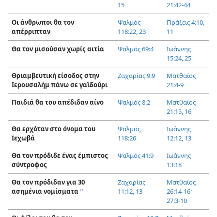
15
21:42-44
Οι άνθρωποι θα τον
Ψαλμός
Πράξεις 4:10,
απέρριπταν
118:22, 23
11
Θα τον μισούσαν χωρίς αιτία
Ψαλμός 69:4
Ιωάννης
15:24, 25
Θριαμβευτική είσοδος στην
Ζαχαρίας 9:9
Ματθαίος
Ιερουσαλήμ πάνω σε γαϊδούρι
21:4-9
Παιδιά θα του απέδιδαν αίνο
Ψαλμός 8:2
Ματθαίος
21:15, 16
Θα ερχόταν στο όνομα του
Ψαλμός
Ιωάννης
Ιεχωβά
118:26
12:12, 13
Θα τον πρόδιδε ένας έμπιστος
Ψαλμός 41:9
Ιωάννης
σύντροφος
13:18
Θα τον πρόδιδαν για 30
Ζαχαρίας
Ματθαίος
ασημένια νομίσματα
11:12, 13
26:14-16·
e
27:3-10