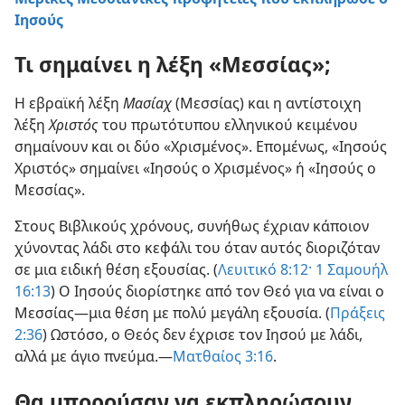
Ιησούς
Τι σημαίνει η λέξη «Μεσσίας»;
Η εβραϊκή λέξη
Μασίαχ
(Μεσσίας) και η αντίστοιχη
λέξη
Χριστός
του πρωτότυπου ελληνικού κειμένου
σημαίνουν και οι δύο «Χρισμένος». Επομένως, «Ιησούς
Χριστός» σημαίνει «Ιησούς ο Χρισμένος» ή «Ιησούς ο
Μεσσίας».
Στους Βιβλικούς χρόνους, συνήθως έχριαν κάποιον
χύνοντας λάδι στο κεφάλι του όταν αυτός διοριζόταν
σε μια ειδική θέση εξουσίας. (
Λευιτικό 8:12·
1 Σαμουήλ
16:13
) Ο Ιησούς διορίστηκε από τον Θεό για να είναι ο
Μεσσίας—μια θέση με πολύ μεγάλη εξουσία. (
Πράξεις
2:36
) Ωστόσο, ο Θεός δεν έχρισε τον Ιησού με λάδι,
αλλά με άγιο πνεύμα.—
Ματθαίος 3:16
.
Θα μπορούσαν να εκπληρώσουν