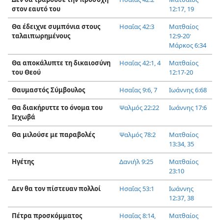
στον εαυτό του
12:17,
19
Θα έδειχνε συμπόνια στους
Ησαΐας 42:3
Ματθαίος
ταλαιπωρημένους
12:9-20·
Μάρκος 6:34
Θα αποκάλυπτε τη δικαιοσύνη
Ησαΐας 42:1,
4
Ματθαίος
του Θεού
12:17-20
Θαυμαστός Σύμβουλος
Ησαΐας 9:6, 7
Ιωάννης 6:68
Θα διακήρυττε το όνομα του
Ψαλμός 22:22
Ιωάννης 17:6
Ιεχωβά
Θα μιλούσε με παραβολές
Ψαλμός 78:2
Ματθαίος
13:34, 35
Ηγέτης
Δανιήλ 9:25
Ματθαίος
23:10
Δεν θα τον πίστευαν πολλοί
Ησαΐας 53:1
Ιωάννης
12:37, 38
Πέτρα προσκόμματος
Ησαΐας 8:14,
Ματθαίος