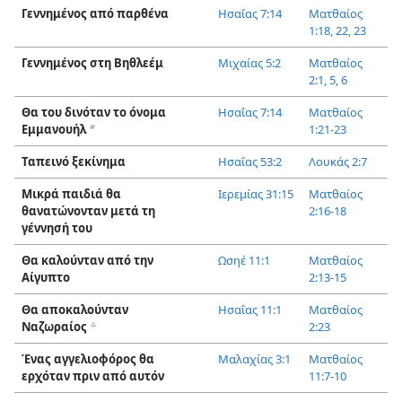
Γεννημένος από παρθένα
Ησαΐας 7:14
Ματθαίος
1:18,
22, 23
Γεννημένος στη Βηθλεέμ
Μιχαίας 5:2
Ματθαίος
2:1,
5, 6
Θα του δινόταν το όνομα
Ησαΐας 7:14
Ματθαίος
Εμμανουήλ
1:21-23
b
Ταπεινό ξεκίνημα
Ησαΐας 53:2
Λουκάς 2:7
Μικρά παιδιά θα
Ιερεμίας 31:15
Ματθαίος
θανατώνονταν μετά τη
2:16-18
γέννησή του
Θα καλούνταν από την
Ωσηέ 11:1
Ματθαίος
Αίγυπτο
2:13-15
Θα αποκαλούνταν
Ησαΐας 11:1
Ματθαίος
Ναζωραίος
2:23
c
Ένας αγγελιοφόρος θα
Μαλαχίας 3:1
Ματθαίος
ερχόταν πριν από αυτόν
11:7-10