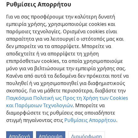
Ιερεμία του προφήτη». (
Ματθαίος 27:9
) Φαίνεται ότι το βιβλίο του
Ρυθμίσεις Απορρήτου
Ιερεμία μερικές φορές τοποθετούνταν πρώτο στο τμήμα της Αγίας
Γραφής που αποκαλούνταν “οι Προφήτες”. (
Λουκάς 24:44
) Η
Για να σας προσφέρουμε την καλύτερη δυνατή
αναφορά του Ματθαίου στον «Ιερεμία» προφανώς παρέπεμπε σε
εμπειρία χρήσης, χρησιμοποιούμε cookies και
ολόκληρη αυτή τη συλλογή βιβλίων, η οποία περιλάμβανε και το
παρόμοιες τεχνολογίες. Ορισμένα cookies είναι
βιβλίο του Ζαχαρία.
απαραίτητα για να λειτουργεί ο ιστότοπός μας και
δεν μπορείτε να τα απορρίψετε. Μπορείτε να
αποδεχτείτε ή να απορρίψετε τη χρήση
επιπρόσθετων cookies, τα οποία χρησιμοποιούμε
Ελληνική
Κοινή Χρήση
Προτιμήσεις
μόνο για να βελτιώσουμε την εμπειρία χρήσης σας.
Κανένα από αυτά τα δεδομένα δεν πρόκειται ποτέ να
Copyright
© 2026 Watch Tower Bible and Tract Society of Pennsylvania
Όροι Χρήσης
Πολιτική Απορρήτου
Ρυθμίσεις Απορρήτου
πουληθεί ή να χρησιμοποιηθεί για διαφημιστικούς
Σύνδεση
JW.ORG
σκοπούς. Για να μάθετε περισσότερα, διαβάστε την
Παγκόσμια Πολιτική ως Προς τη Χρήση των Cookies
και Παρόμοιων Τεχνολογιών
. Μπορείτε να
διαμορφώσετε τις ρυθμίσεις σας οποιαδήποτε
στιγμή πηγαίνοντας στις
Ρυθμίσεις Απορρήτου
.
Αποδοχή
Απόρριψη
Διαμόρφωση