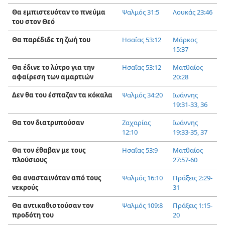
Θα εμπιστευόταν το πνεύμα
Ψαλμός 31:5
Λουκάς 23:46
του στον Θεό
Θα παρέδιδε τη ζωή του
Ησαΐας 53:12
Μάρκος
15:37
Θα έδινε το λύτρο για την
Ησαΐας 53:12
Ματθαίος
αφαίρεση των αμαρτιών
20:28
Δεν θα του έσπαζαν τα κόκαλα
Ψαλμός 34:20
Ιωάννης
19:31-33,
36
Θα τον διατρυπούσαν
Ζαχαρίας
Ιωάννης
12:10
19:33-35,
37
Θα τον έθαβαν με τους
Ησαΐας 53:9
Ματθαίος
πλούσιους
27:57-60
Θα ανασταινόταν από τους
Ψαλμός 16:10
Πράξεις 2:29-
νεκρούς
31
Θα αντικαθιστούσαν τον
Ψαλμός 109:8
Πράξεις 1:15-
προδότη του
20