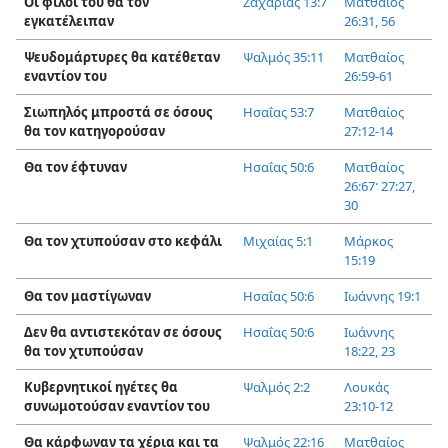
Οι φίλοι του θα τον
Ζαχαρίας 13:7
Ματθαίος
εγκατέλειπαν
26:31,
56
Ψευδομάρτυρες θα κατέθεταν
Ψαλμός 35:11
Ματθαίος
εναντίον του
26:59-61
Σιωπηλός μπροστά σε όσους
Ησαΐας 53:7
Ματθαίος
θα τον κατηγορούσαν
27:12-14
Θα τον έφτυναν
Ησαΐας 50:6
Ματθαίος
26:67·
27:27,
30
Θα τον χτυπούσαν στο κεφάλι
Μιχαίας 5:1
Μάρκος
15:19
Θα τον μαστίγωναν
Ησαΐας 50:6
Ιωάννης 19:1
Δεν θα αντιστεκόταν σε όσους
Ησαΐας 50:6
Ιωάννης
θα τον χτυπούσαν
18:22, 23
Κυβερνητικοί ηγέτες θα
Ψαλμός 2:2
Λουκάς
συνωμοτούσαν εναντίον του
23:10-12
Θα κάρφωναν τα χέρια και τα
Ψαλμός 22:16
Ματθαίος