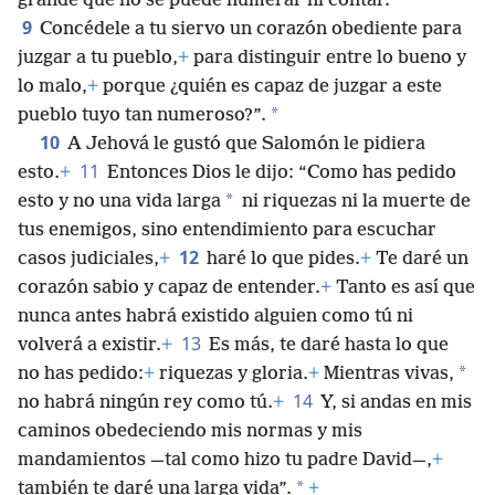
grande que no se puede numerar ni contar.
9
Concédele a tu siervo un corazón obediente para
juzgar a tu pueblo,
+
para distinguir entre lo bueno y
lo malo,
+
porque ¿quién es capaz de juzgar a este
*
pueblo tuyo tan numeroso?”.
10
A Jehová le gustó que Salomón le pidiera
11
esto.
+
Entonces Dios le dijo: “Como has pedido
*
esto y no una vida larga
ni riquezas ni la muerte de
tus enemigos, sino entendimiento para escuchar
12
casos judiciales,
+
haré lo que pides.
+
Te daré un
corazón sabio y capaz de entender.
+
Tanto es así que
nunca antes habrá existido alguien como tú ni
13
volverá a existir.
+
Es más, te daré hasta lo que
*
no has pedido:
+
riquezas y gloria.
+
Mientras vivas,
14
no habrá ningún rey como tú.
+
Y, si andas en mis
caminos obedeciendo mis normas y mis
mandamientos —tal como hizo tu padre David—,
+
*
también te daré una larga vida”.
+