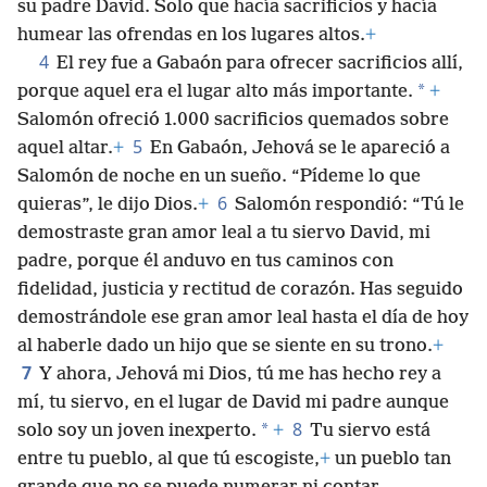
su padre David. Solo que hacía sacrificios y hacía
humear las ofrendas en los lugares altos.
+
4
El rey fue a Gabaón para ofrecer sacrificios allí,
*
porque aquel era el lugar alto más importante.
+
Salomón ofreció 1.000 sacrificios quemados sobre
5
aquel altar.
+
En Gabaón, Jehová se le apareció a
Salomón de noche en un sueño. “Pídeme lo que
6
quieras”, le dijo Dios.
+
Salomón respondió: “Tú le
demostraste gran amor leal a tu siervo David, mi
padre, porque él anduvo en tus caminos con
fidelidad, justicia y rectitud de corazón. Has seguido
demostrándole ese gran amor leal hasta el día de hoy
al haberle dado un hijo que se siente en su trono.
+
7
Y ahora, Jehová mi Dios, tú me has hecho rey a
mí, tu siervo, en el lugar de David mi padre aunque
8
*
solo soy un joven inexperto.
+
Tu siervo está
entre tu pueblo, al que tú escogiste,
+
un pueblo tan