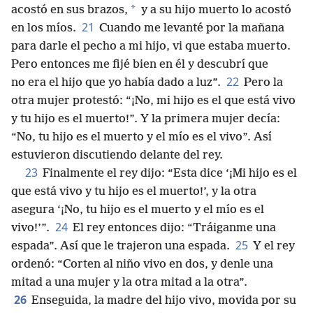
*
acostó en sus brazos,
y a su hijo muerto lo acostó
21
en los míos.
Cuando me levanté por la mañana
para darle el pecho a mi hijo, vi que estaba muerto.
Pero entonces me fijé bien en él y descubrí que
22
no era el hijo que yo había dado a luz”.
Pero la
otra mujer protestó: “¡No, mi hijo es el que está vivo
y tu hijo es el muerto!”. Y la primera mujer decía:
“No, tu hijo es el muerto y el mío es el vivo”. Así
estuvieron discutiendo delante del rey.
23
Finalmente el rey dijo: “Esta dice ‘¡Mi hijo es el
que está vivo y tu hijo es el muerto!’, y la otra
asegura ‘¡No, tu hijo es el muerto y el mío es el
24
vivo!’”.
El rey entonces dijo: “Tráiganme una
25
espada”. Así que le trajeron una espada.
Y el rey
ordenó: “Corten al niño vivo en dos, y denle una
mitad a una mujer y la otra mitad a la otra”.
26
Enseguida, la madre del hijo vivo, movida por su