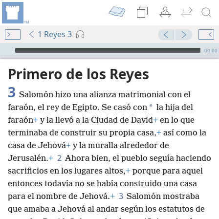
1 Reyes 3
Audio Player
00:00
Primero de los Reyes
3
Salomón hizo una alianza matrimonial con el
*
faraón, el rey de Egipto. Se casó con
la hija del
faraón
+
y la llevó a la Ciudad de David
+
en lo que
terminaba de construir su propia casa,
+
así como la
casa de Jehová
+
y la muralla alrededor de
2
Jerusalén.
+
Ahora bien, el pueblo seguía haciendo
sacrificios en los lugares altos,
+
porque para aquel
entonces todavía no se había construido una casa
3
para el nombre de Jehová.
+
Salomón mostraba
que amaba a Jehová al andar según los estatutos de