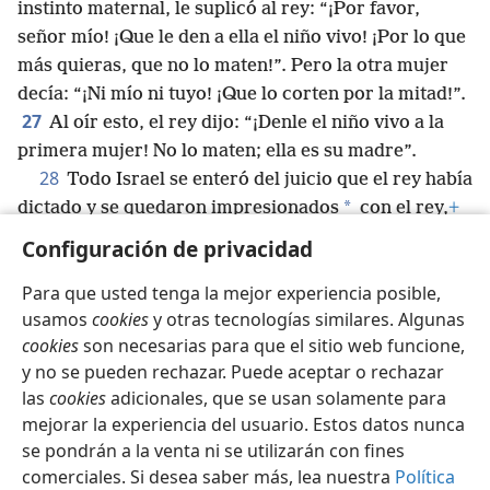
instinto maternal, le suplicó al rey: “¡Por favor,
señor mío! ¡Que le den a ella el niño vivo! ¡Por lo que
más quieras, que no lo maten!”. Pero la otra mujer
decía: “¡Ni mío ni tuyo! ¡Que lo corten por la mitad!”.
27
Al oír esto, el rey dijo: “¡Denle el niño vivo a la
primera mujer! No lo maten; ella es su madre”.
28
Todo Israel se enteró del juicio que el rey había
*
dictado y se quedaron impresionados
con el rey,
+
porque vieron que Dios le había dado sabiduría para
Configuración de privacidad
hacer justicia.
+
Para que usted tenga la mejor experiencia posible,
usamos
cookies
y otras tecnologías similares. Algunas
cookies
son necesarias para que el sitio web funcione,
y no se pueden rechazar. Puede aceptar o rechazar
Español
Compartir
Configuración
las
cookies
adicionales, que se usan solamente para
Copyright
© 2026 Watch Tower Bible and Tract Society of Pennsylvania
mejorar la experiencia del usuario. Estos datos nunca
Condiciones de uso
Política de privacidad
se pondrán a la venta ni se utilizarán con fines
Configuración de privacidad
Iniciar sesión
JW.ORG
comerciales. Si desea saber más, lea nuestra
Política