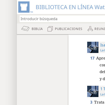
BIBLIOTECA EN LÍNEA Wa
BIBLIA
PUBLICACIONES
REUN
Is
La 
17
Apre
cor
de
y d
1 
La 
3
Trata