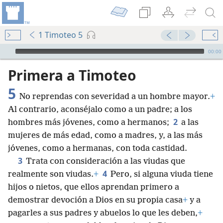
1 Timoteo 5
Audio Player
00:00
Primera a Timoteo
5
No reprendas con severidad a un hombre mayor.
+
Al contrario, aconséjalo como a un padre; a los
2
hombres más jóvenes, como a hermanos;
a las
mujeres de más edad, como a madres, y, a las más
jóvenes, como a hermanas, con toda castidad.
3
Trata con consideración a las viudas que
4
realmente son viudas.
+
Pero, si alguna viuda tiene
hijos o nietos, que ellos aprendan primero a
demostrar devoción a Dios en su propia casa
+
y a
pagarles a sus padres y abuelos lo que les deben,
+