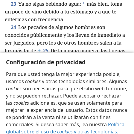
23
*
Ya no sigas bebiendo agua;
más bien, toma
un poco de vino debido a tu estómago y a que te
enfermas con frecuencia.
24
Los pecados de algunos hombres son
conocidos públicamente y los llevan de inmediato a
ser juzgados, pero los de otros hombres salen a la
25
luz más tarde.
+
De la misma manera, las buenas
obras son conocidas públicamente
+
y las que no lo
Configuración de privacidad
son no pueden mantenerse ocultas.
+
Para que usted tenga la mejor experiencia posible,
usamos
cookies
y otras tecnologías similares. Algunas
cookies
son necesarias para que el sitio web funcione,
y no se pueden rechazar. Puede aceptar o rechazar
Español
Compartir
Configuración
las
cookies
adicionales, que se usan solamente para
Copyright
© 2026 Watch Tower Bible and Tract Society of Pennsylvania
mejorar la experiencia del usuario. Estos datos nunca
Condiciones de uso
Política de privacidad
se pondrán a la venta ni se utilizarán con fines
Configuración de privacidad
Iniciar sesión
JW.ORG
comerciales. Si desea saber más, lea nuestra
Política
global sobre el uso de
cookies
y otras tecnologías
.