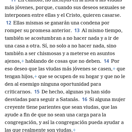
En cambio, no incluyas en la lista a las viudas
más jóvenes, porque, cuando sus deseos sexuales se
interponen entre ellas y el Cristo, quieren casarse.
12
Ellas mismas se ganarán una condena por
13
romper su promesa anterior.
Al mismo tiempo,
también se acostumbran a no hacer nada y a ir de
una casa a otra. Sí, no solo a no hacer nada, sino
también a ser chismosas y a meterse en asuntos
14
ajenos,
+
hablando de cosas que no deben.
Por
eso deseo que las viudas más jóvenes se casen,
+
que
tengan hijos,
+
que se ocupen de su hogar y que no le
den al enemigo ninguna oportunidad para
15
criticarnos.
De hecho, algunas ya han sido
16
desviadas para seguir a Satanás.
Si alguna mujer
creyente tiene parientes que sean viudas, que las
ayude a fin de que no sean una carga para la
congregación, y así la congregación pueda ayudar a
las que realmente son viudas.
+