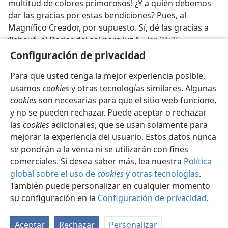
multitud de colores primorosos! ¿Y a quién debemos
dar las gracias por estas bendiciones? Pues, al
Magnífico Creador, por supuesto. Sí, dé las gracias a
“Jehová, el Dador del sol para luz.”—
Jer. 31:35
.
Configuración de privacidad
Para que usted tenga la mejor experiencia posible,
usamos
cookies
y otras tecnologías similares. Algunas
cookies
son necesarias para que el sitio web funcione,
Español
Compartir
Configuración
y no se pueden rechazar. Puede aceptar o rechazar
Copyright
© 2026 Watch Tower Bible and Tract Society of Pennsylvania
las
cookies
adicionales, que se usan solamente para
Condiciones de uso
Política de privacidad
Configuración de privacidad
Iniciar sesión
JW.ORG
mejorar la experiencia del usuario. Estos datos nunca
se pondrán a la venta ni se utilizarán con fines
comerciales. Si desea saber más, lea nuestra
Política
global sobre el uso de
cookies
y otras tecnologías
.
También puede personalizar en cualquier momento
su configuración en la
Configuración de privacidad
.
Aceptar
Rechazar
Personalizar