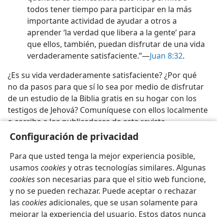
todos tener tiempo para participar en la más
importante actividad de ayudar a otros a
aprender ‘la verdad que libera a la gente’ para
que ellos, también, puedan disfrutar de una vida
verdaderamente satisfaciente.”—
Juan 8:32
.
¿Es su vida verdaderamente satisfaciente? ¿Por qué
no da pasos para que sí lo sea por medio de disfrutar
de un estudio de la Biblia gratis en su hogar con los
testigos de Jehová? Comuníquese con ellos localmente
o escriba a los publicadores de esta revista.
Configuración de privacidad
Para que usted tenga la mejor experiencia posible,
usamos
cookies
y otras tecnologías similares. Algunas
cookies
son necesarias para que el sitio web funcione,
Español
Compartir
Configuración
y no se pueden rechazar. Puede aceptar o rechazar
Copyright
© 2026 Watch Tower Bible and Tract Society of Pennsylvania
las
cookies
adicionales, que se usan solamente para
Condiciones de uso
Política de privacidad
Configuración de privacidad
Iniciar sesión
JW.ORG
mejorar la experiencia del usuario. Estos datos nunca