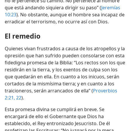
no le pertenece su camino. No pertenece al hombre
que está
andando siquiera dirigir su paso” (
Jeremías
10:23
). No obstante, aunque el hombre sea incapaz de
erradicar el terrorismo, no ocurre así con Dios.
El remedio
Quienes vivan frustrados a causa de los atropellos y la
opresión que han sufrido pueden consolarse con esta
fidedigna promesa de la Biblia: “Los rectos son los que
residirán en la tierra, y los exentos de culpa son los
que quedarán en ella. En cuanto a los inicuos, serán
cortados de la mismísima tierra; y en cuanto a los
traicioneros, serán arrancados de ella” (
Proverbios
2:21, 22
).
Esta promesa divina se cumplirá en breve. Se
encargará de ello el Gobernante que Dios ha
establecido, el Rey entronizado Jesucristo. De él
profetizan las Escrituras: “No juzgará por la mera