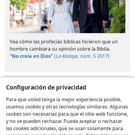
Vea cómo las profecías bíblicas hicieron que un
hombre cambiara su opinión sobre la Biblia.
“No creía en Dios”
(
La Atalaya,
núm. 5 2017)
Las profecías son, entre otras cosas, mensajes de Dios sobre el
a
Configuración de privacidad
futuro.
Para que usted tenga la mejor experiencia posible,
usamos
cookies
y otras tecnologías similares. Algunas
cookies
son necesarias para que el sitio web funcione,
y no se pueden rechazar. Puede aceptar o rechazar
Español
Compartir
Configuración
las
cookies
adicionales, que se usan solamente para
Copyright
© 2026 Watch Tower Bible and Tract Society of Pennsylvania