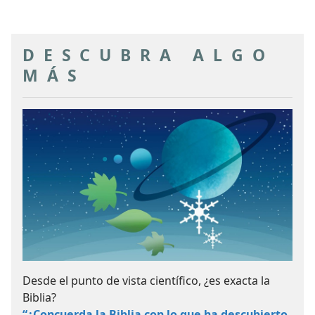
usted
DESCUBRA ALGO
MÁS
Desde el punto de vista científico, ¿es exacta la
Biblia?
“¿Concuerda la Biblia con lo que ha descubierto