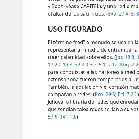
y Boaz (véase CAPITEL), y una red o ma
el altar de los sacrificios. (
Éxo. 27:4, 5;
3
USO FIGURADO
El término “red” a menudo se usa en la
representar un medio de entrampar a ot
traer calamidad sobre ellos. (
Job 18:8;
1
17:20;
19:8;
32:3;
Ose. 5:1;
7:12;
Miq. 7:2
para conquistar a las naciones a medi
extensa zona fueron comparados a una
También, la adulación y el corazón ma
comparan a redes. (
Pro. 29:5;
Ecl. 7:26
.
Jehová lo libraría de redes que enredan
que tendían tales redes serían a su vez
57:6;
141:10
.)