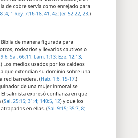
lla de cobre servía como enrejado para
8 :4;
1 Rey. 7:16-18,
41, 42;
Jer. 52:22, 23
.)
 Biblia de manera figurada para
ros, rodearlos y llevarlos cautivos o
9:6;
Sal. 66:11;
Lam. 1:13;
Eze. 12:13;
.) Los medios usados por los caldeos
da que extendían su dominio sobre una
 red barredera. (
Hab. 1:6,
15-17
.)
quinador de una mujer inmoral se
) El salmista expresó confianza en que
 (
Sal. 25:15;
31:4;
140:5,
12
) y que los
 atrapados en ellas. (
Sal. 9:15;
35:7, 8;