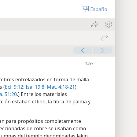
Español
ambres entrelazados en forma de malla.
s (
Ecl. 9:12;
Isa. 19:8;
Mat. 4:18-21
),
a. 51:20
.) Entre los materiales
ión estaban el lino, la fibra de palma y
vían para propósitos completamente
nfeccionadas de cobre se usaban como
columnas del templo denominadas Jakín