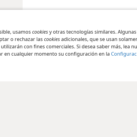
osible, usamos
cookies
y otras tecnologías similares. Alguna
ptar o rechazar las
cookies
adicionales, que se usan solamen
 utilizarán con fines comerciales. Si desea saber más, lea n
ar en cualquier momento su configuración en la
Configurac
iety of Pennsylvania
Condiciones de uso
Política de privacidad
Configura