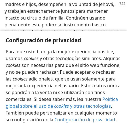
madres e hijos, desempeñen
la voluntad de Jehová,
y trabajen estrechamente juntos para mantener
intacto su círculo de familia. Continúen usando
plenamente este poderoso instrumento básico
semejante a fundamento con el fin de engrandecer a
su Hacedor.
Configuración de privacidad
Para que usted tenga la mejor experiencia posible,
usamos
cookies
y otras tecnologías similares. Algunas
cookies
son necesarias para que el sitio web funcione,
y no se pueden rechazar. Puede aceptar o rechazar
Español
Compartir
Configuración
las
cookies
adicionales, que se usan solamente para
Copyright
© 2026 Watch Tower Bible and Tract Society of Pennsylvania
mejorar la experiencia del usuario. Estos datos nunca
Condiciones de uso
Política de privacidad
Configuración de privacidad
Iniciar sesión
JW.ORG
se pondrán a la venta ni se utilizarán con fines
comerciales. Si desea saber más, lea nuestra
Política
global sobre el uso de
cookies
y otras tecnologías
.
También puede personalizar en cualquier momento
su configuración en la
Configuración de privacidad
.