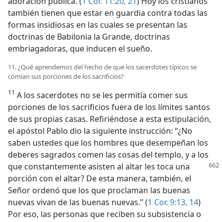
adoración pública. (
1 Cor. 11:20, 21
) Hoy los cristianos
también tienen que estar en guardia contra todas las
formas insidiosas en las cuales se presentan las
doctrinas de Babilonia la Grande, doctrinas
embriagadoras, que inducen el sueño.
11. ¿Qué aprendemos del hecho de que los sacerdotes típicos se
comían sus porciones de los sacrificios?
11
A los sacerdotes no se les permitía comer sus
porciones de los sacrificios fuera de los límites santos
de sus propias casas. Refiriéndose a esta estipulación,
el apóstol Pablo dio la siguiente instrucción: “¿No
saben ustedes que los hombres que desempeñan los
deberes sagrados comen las cosas del templo, y a los
que constantemente
asisten al altar les toca una
porción con el altar? De esta manera, también, el
Señor ordenó que los que proclaman las buenas
nuevas vivan de las buenas nuevas.” (
1 Cor. 9:13, 14
)
Por eso, las personas que reciben su subsistencia o