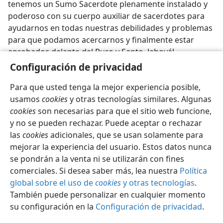
tenemos un Sumo Sacerdote plenamente instalado y
poderoso con su cuerpo auxiliar de sacerdotes para
ayudarnos en todas nuestras debilidades y problemas
para que podamos acercarnos y finalmente estar
aprobados delante del Puro y Santo, Jehová!
Configuración de privacidad
Para que usted tenga la mejor experiencia posible,
usamos
cookies
y otras tecnologías similares. Algunas
cookies
son necesarias para que el sitio web funcione,
Español
Compartir
Configuración
y no se pueden rechazar. Puede aceptar o rechazar
Copyright
© 2026 Watch Tower Bible and Tract Society of Pennsylvania
las
cookies
adicionales, que se usan solamente para
Condiciones de uso
Política de privacidad
Configuración de privacidad
Iniciar sesión
JW.ORG
mejorar la experiencia del usuario. Estos datos nunca
se pondrán a la venta ni se utilizarán con fines
comerciales. Si desea saber más, lea nuestra
Política
global sobre el uso de
cookies
y otras tecnologías
.
También puede personalizar en cualquier momento
su configuración en la
Configuración de privacidad
.