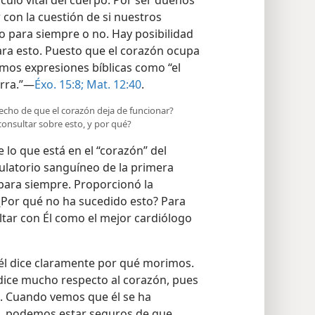
on la cuestión de si nuestros
 para siempre o no. Hay posibilidad
ra esto. Puesto que el corazón ocupa
nemos expresiones bíblicas como “el
erra.”—
Éxo. 15:8;
Mat. 12:40
.
hecho de que el corazón deja de funcionar?
onsultar sobre esto, y por qué?
 lo que está en el “corazón” del
culatorio sanguíneo de la primera
para siempre. Proporcionó la
 ¿Por qué no ha sucedido esto? Para
tar con Él como el mejor cardiólogo
, él dice claramente por qué morimos.
ia dice mucho respecto al corazón, pues
. Cuando vemos que él se ha
do, podemos estar seguros de que