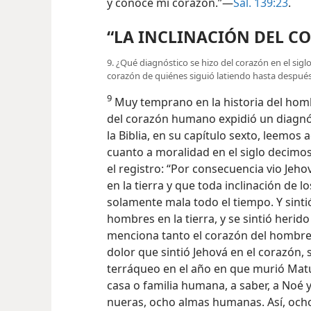
y conoce mi corazón.”—
Sal. 139:23
.
“LA INCLINACIÓN DEL C
9. ¿Qué diagnóstico se hizo del corazón en el sigl
corazón de quiénes siguió latiendo hasta después
9
Muy temprano en la historia del homb
del corazón humano expidió un diagnóst
la Biblia, en su capítulo sexto, leemos 
cuanto a moralidad en el siglo decimos
el registro: “Por consecuencia vio Je
en la tierra y que toda inclinación de
solamente mala todo el tiempo. Y sint
hombres en la tierra, y se sintió herido
menciona tanto el corazón del hombre 
dolor que sintió Jehová en el corazón, 
terráqueo en el año en que murió Matu
casa o familia humana, a
saber, a Noé y
nueras, ocho almas humanas. Así, oc