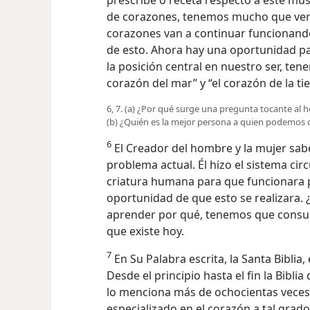
de corazones, tenemos mucho que ver c
corazones van a continuar funcionando
de esto. Ahora hay una oportunidad pa
la posición central en nuestro ser, te
corazón del mar” y “el corazón de la ti
6, 7. (a) ¿Por qué surge una pregunta tocante al 
(b) ¿Quién es la mejor persona a quien podemos c
6
El Creador del hombre y la mujer sabe
problema actual. Él hizo el sistema cir
criatura humana para que funcionara 
oportunidad de que esto se realizara.
aprender por qué, tenemos que consul
que existe hoy.
7
En Su Palabra escrita, la Santa Biblia
Desde el principio hasta el fin la Bibl
lo menciona más de ochocientas veces
especializado en el corazón a tal gra