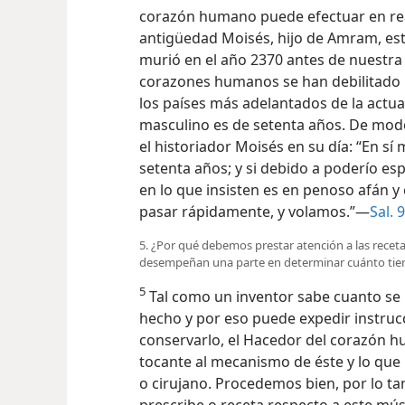
corazón humano puede efectuar en real
antigüedad Moisés, hijo de Amram, est
murió en el año 2370 antes de nuestr
corazones humanos se han debilitado m
los países más adelantados de la actua
masculino es de setenta años. De modo
el historiador Moisés en su día: “En s
setenta años; y si debido a poderío es
en lo que insisten es en penoso afán y
pasar rápidamente, y volamos.”—
Sal. 
5. ¿Por qué debemos prestar atención a las receta
desempeñan una parte en determinar cuánto ti
5
Tal como un inventor sabe cuanto se
hecho y por eso puede expedir instru
conservarlo, el Hacedor del corazón 
tocante al mecanismo de éste y lo que 
o cirujano. Procedemos bien, por lo tan
prescribe o receta respecto a este mús