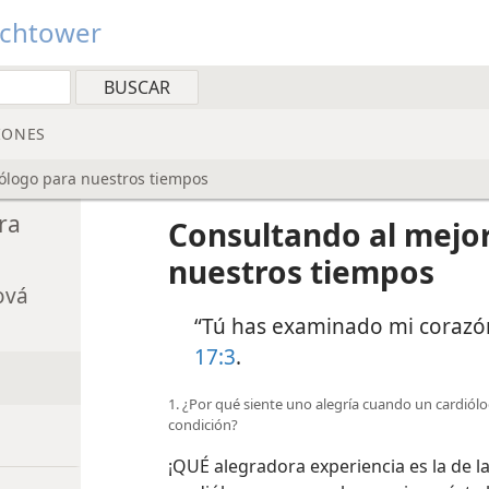
tchtower
IONES
ólogo para nuestros tiempos
ra
Consultando al mejo
nuestros tiempos
ová
“Tú has examinado mi corazó
17:3
.
1. ¿Por qué siente uno alegría cuando un cardiól
condición?
¡QUÉ alegradora experiencia es la de 