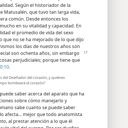
idad. Según el historiador de la
e Matusalén, que tuvo tan larga vida,
a era común. Desde entonces los
ucho en su vitalidad y capacidad. En
lidad el promedio de vida del sexo
 que no se ha mejorado de lo que dijo
í mismos los días de nuestros años son
pecial
son ochenta años, sin embargo
 cosas perjudiciales; porque tiene que
90:10
.
s del Diseñador del corazón, y quiénes
empo bombeará el corazón?
 puede saber acerca del aparato que ha
cciones sobre cómo manejarlo y
humano sabe cuanto se puede saber
lo afecta... mejor que todo anatomista
to, al prestar atención a lo que él
culo vital del cuerpo. Por ser dueños