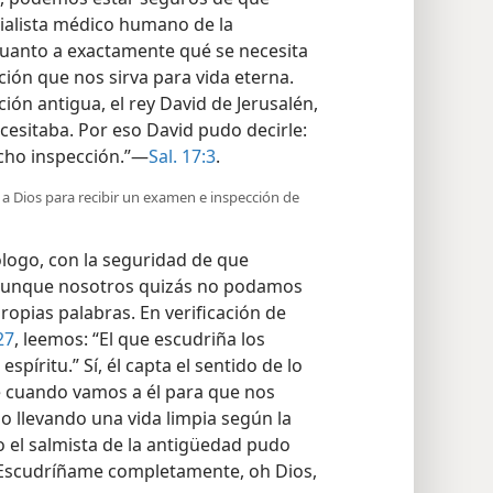
ialista médico humano de la
cuanto a exactamente qué se necesita
ción que nos sirva para vida eterna.
ión antigua, el rey David de Jerusalén,
cesitaba. Por eso David pudo decirle:
cho inspección.”—
Sal. 17:3
.
 Dios para recibir un examen e inspección de
ólogo, con la seguridad de que
aunque nosotros quizás no podamos
ropias palabras. En verificación de
27
, leemos: “El que escudriña los
spíritu.” Sí, él capta el sentido de lo
 cuando vamos a él para que nos
o llevando una vida limpia según la
so el salmista de la antigüedad pudo
 “Escudríñame completamente, oh Dios,