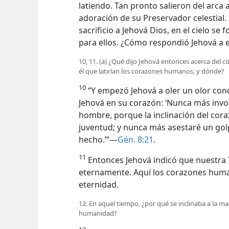
latiendo. Tan pronto salieron del arca a
adoración de su Preservador celestial.
sacrificio a Jehová Dios, en el cielo se
para ellos. ¿Cómo respondió Jehová a 
10, 11. (a) ¿Qué dijo Jehová entonces acerca del 
él que latirían los corazones humanos, y dónde?
10
“Y empezó Jehová a oler un olor con
Jehová en su corazón: ‘Nunca más invoc
hombre, porque la inclinación del cor
juventud; y nunca más asestaré un golp
hecho.’”—
Gén. 8:21
.
11
Entonces Jehová indicó que nuestra 
eternamente. Aquí los corazones human
eternidad.
12. En aquel tiempo, ¿por qué se inclinaba a la ma
humanidad?