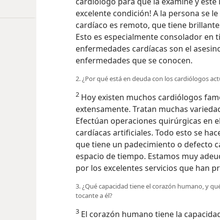
cardiólogo para que la examine y éste 
excelente condición! A la persona se l
cardíaco es remoto, que tiene brillante
Esto es especialmente consolador en 
enfermedades cardíacas son el asesin
enfermedades que se conocen.
2. ¿Por qué está en deuda con los cardiólogos ac
2
Hoy existen muchos cardiólogos famo
extensamente. Tratan muchas variedad
Efectúan operaciones quirúrgicas en el
cardíacas artificiales. Todo esto se ha
que tiene un padecimiento o defecto ca
espacio de tiempo. Estamos muy adeud
por los excelentes servicios que han p
3. ¿Qué capacidad tiene el corazón humano, y qué
tocante a él?
3
El corazón humano tiene la capacida