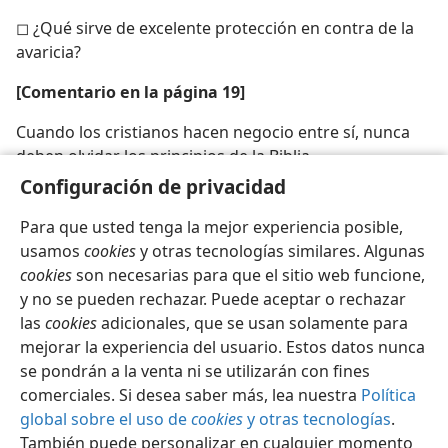
◻ ¿Qué sirve de excelente protección en contra de la
avaricia?
[Comentario en la página 19]
Cuando los cristianos hacen negocio entre sí, nunca
deben olvidar los principios de la Biblia
Configuración de privacidad
Para que usted tenga la mejor experiencia posible,
usamos
cookies
y otras tecnologías similares. Algunas
cookies
son necesarias para que el sitio web funcione,
Español
Compartir
Configuración
y no se pueden rechazar. Puede aceptar o rechazar
Copyright
© 2026 Watch Tower Bible and Tract Society of Pennsylvania
las
cookies
adicionales, que se usan solamente para
Condiciones de uso
Política de privacidad
Configuración de privacidad
Iniciar sesión
JW.ORG
mejorar la experiencia del usuario. Estos datos nunca
se pondrán a la venta ni se utilizarán con fines
comerciales. Si desea saber más, lea nuestra
Política
global sobre el uso de
cookies
y otras tecnologías
.
También puede personalizar en cualquier momento