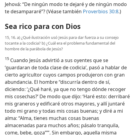
Jehová: “De ningún modo te dejaré y de ningún modo
te desampararé”? (Véase también
Proverbios 30:8
.)
Sea rico para con Dios
15, 16. a) ¿Qué ilustración usó Jesús para dar fuerza a su consejo
tocante a la codicia? b) ¿Cuál era el problema fundamental del
hombre de la parábola de Jesús?
15
Cuando Jesús advirtió a sus oyentes que se
‘guardaran de toda clase de codicia’, pasó a hablar de
cierto agricultor cuyos campos produjeron con gran
abundancia. El hombre “discurría dentro de sí,
diciendo: ‘¿Qué haré, ya que no tengo dónde recoger
mis cosechas?’ De modo que dijo: ‘Haré esto: derribaré
mis graneros y edificaré otros mayores, y allí juntaré
todo mi grano y todas mis cosas buenas; y diré a mi
alma: “Alma, tienes muchas cosas buenas
almacenadas para muchos años; pásalo tranquila,
come, bebe, goza”’”. Sin embargo, aquella misma