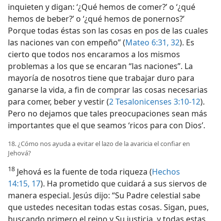
inquieten y digan: ‘¿Qué hemos de comer?’ o ‘¿qué
hemos de beber?’ o ‘¿qué hemos de ponernos?’
Porque todas éstas son las cosas en pos de las cuales
las naciones van con empeño” (
Mateo 6:31, 32
). Es
cierto que todos nos encaramos a los mismos
problemas a los que se encaran “las naciones”. La
mayoría de nosotros tiene que trabajar duro para
ganarse la vida, a fin de comprar las cosas necesarias
para comer, beber y vestir (
2 Tesalonicenses 3:10-12
).
Pero no dejamos que tales preocupaciones sean más
importantes que el que seamos ‘ricos para con Dios’.
18. ¿Cómo nos ayuda a evitar el lazo de la avaricia el confiar en
Jehová?
18
Jehová es la fuente de toda riqueza (
Hechos
14:15,
17
). Ha prometido que cuidará a sus siervos de
manera especial. Jesús dijo: “Su Padre celestial sabe
que ustedes necesitan todas estas cosas. Sigan, pues,
buscando primero el reino y Su justicia, y todas estas