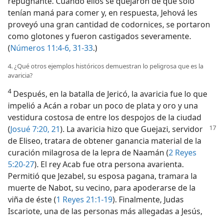
repugnante. Cuando ellos se quejaron de que solo
tenían maná para comer y, en respuesta, Jehová les
proveyó una gran cantidad de codornices, se portaron
como glotones y fueron castigados severamente.
(
Números 11:4-6,
31-33
.)
4. ¿Qué otros ejemplos históricos demuestran lo peligrosa que es la
avaricia?
4
Después, en la batalla de Jericó, la avaricia fue lo que
impelió a Acán a robar un poco de plata y oro y una
vestidura costosa de entre los despojos de la ciudad
(
Josué 7:20, 21
). La avaricia hizo que Guejazi, servidor
de Eliseo, tratara de obtener ganancia material de la
curación milagrosa de la lepra de Naamán (
2 Reyes
5:20-27
). El rey Acab fue otra persona avarienta.
Permitió que Jezabel, su esposa pagana, tramara la
muerte de Nabot, su vecino, para apoderarse de la
viña de éste (
1 Reyes 21:1-19
). Finalmente, Judas
Iscariote, una de las personas más allegadas a Jesús,