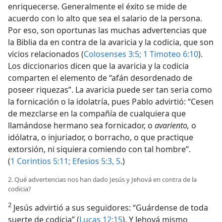
enriquecerse. Generalmente el éxito se mide de
acuerdo con lo alto que sea el salario de la persona.
Por eso, son oportunas las muchas advertencias que
la Biblia da en contra de la avaricia y la codicia, que son
vicios relacionados (
Colosenses 3:5;
1 Timoteo 6:10
).
Los diccionarios dicen que la avaricia y la codicia
comparten el elemento de “afán desordenado de
poseer riquezas”. La avaricia puede ser tan seria como
la fornicación o la idolatría, pues Pablo advirtió: “Cesen
de mezclarse en la compañía de cualquiera que
llamándose hermano sea fornicador, o
avariento,
o
idólatra, o injuriador, o borracho, o que practique
extorsión, ni siquiera comiendo con tal hombre”.
(
1 Corintios 5:11;
Efesios 5:3,
5
.)
2. Qué advertencias nos han dado Jesús y Jehová en contra de la
codicia?
2
Jesús advirtió a sus seguidores: “Guárdense de toda
suerte de codicia” (
Lucas 12:15
). Y Jehová mismo