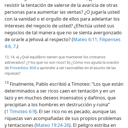
resistir la tentación de valerse de la avaricia de otras
personas para aumentar las ventas? ¿O jugaría usted
con la vanidad o el orgullo de ellos para adelantar los
intereses del negocio de usted? ¿Efectúa usted sus
negocios de tal manera que no se sienta avergonzado
de orarle a Jehová al respecto? (
Mateo 6:11;
Filipenses
4:6, 7
.)
13, 14. a) ¿Qué equilibrio tienen que mantener los cristianos
adinerados? ¿Y los que no son ricos? b) ¿Cómo nos ayuda la oración
de
Proverbios 30:8
a aprender a ser razonables en el asunto de las
riquezas?
13
Finalmente, Pablo escribió a Timoteo: “Los que están
determinados a ser ricos caen en tentación y en un
lazo y en muchos deseos insensatos y dañinos, que
precipitan a los hombres en destrucción y ruina”
(
1 Timoteo 6:9
). El ser rico no es pecado, aunque las
riquezas van acompañadas de sus propios problemas
y tentaciones (
Mateo 19:24-26
). El peligro estriba en