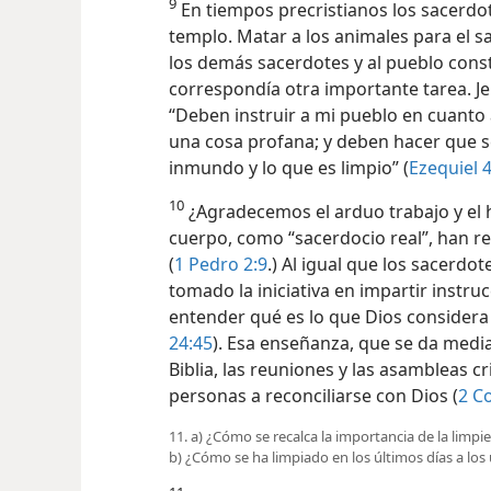
9
En tiempos precristianos los sacerdo
templo. Matar a los animales para el sacr
los demás sacerdotes y al pueblo const
correspondía otra importante tarea. J
“Deben instruir a mi pueblo en
cuanto 
una cosa profana; y deben hacer que se
inmundo y lo que es limpio” (
Ezequiel 4
10
¿Agradecemos el arduo trabajo y el 
cuerpo, como “sacerdocio real”, han re
(
1 Pedro 2:9
.) Al igual que los sacerdo
tomado la iniciativa en impartir instruc
entender qué es lo que Dios considera 
24:45
). Esa enseñanza, que se da media
Biblia, las reuniones y las asambleas c
personas a reconciliarse con Dios (
2 Co
11. a) ¿Cómo se recalca la importancia de la limpie
b) ¿Cómo se ha limpiado en los últimos días a los