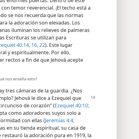
las enormes puertas. Dentro de este
con temor reverencial. ¡El techo está a
odo se nos recuerda que las normas
para la adoración son elevadas. Los
anas iluminan los relieves de palmeras
s Escrituras se utilizan para
equiel 40:14,
16,
22
). Este lugar
al y espiritualmente. Por ello,
rectos a fin de que Jehová acepte
 qué nos enseña esto?
y tres cámaras de la guardia. ¿Nos
mplo? Jehová le dice a Ezequiel que
ircunciso de corazón” (
Ezequiel 40:10;
cepta como adoradores suyos solo a
ormidad con ellas (
Jeremías 4:4;
nas en su tienda espiritual, su casa de
e restauró la adoración pura en 1919, la