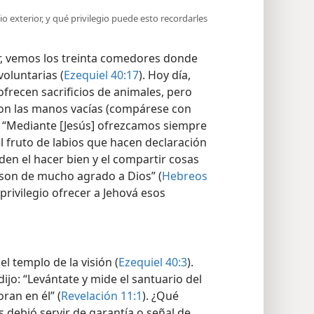
io exterior, y qué privilegio puede esto recordarles
r, vemos los treinta comedores donde
oluntarias (
Ezequiel 40:17
). Hoy día,
frecen sacrificios de animales, pero
con las manos vacías (compárese con
ió: “Mediante [Jesús] ofrezcamos siempre
 el fruto de labios que hacen declaración
en el hacer bien y el compartir cosas
e son de mucho agrado a Dios” (
Hebreos
 privilegio ofrecer a Jehová esos
l templo de la visión (
Ezequiel 40:3
).
ijo: “Levántate y mide el santuario del
oran en él” (
Revelación 11:1
). ¿Qué
 debió servir de garantía o señal de