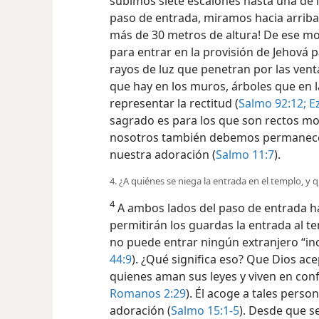
subimos siete escalones hasta una de 
paso de entrada, miramos hacia arriba 
más de 30 metros de altura! De ese m
para entrar en la provisión de Jehová 
rayos de luz que penetran por las vent
que hay en los muros, árboles que en la
representar la rectitud (
Salmo 92:12;
Ez
sagrado es para los que son rectos mor
nosotros también debemos permanecer 
nuestra adoración (
Salmo 11:7
).
4. ¿A quiénes se niega la entrada en el templo, y
4
A ambos lados del paso de entrada ha
permitirán los
guardas la entrada al te
no puede entrar ningún extranjero “inc
44:9
). ¿Qué significa eso? Que Dios a
quienes aman sus leyes y viven en conf
Romanos 2:29
). Él acoge a tales perso
adoración (
Salmo 15:1-5
). Desde que s