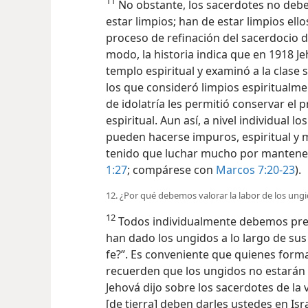
11
No obstante, los sacerdotes no debe
estar limpios; han de estar limpios ell
proceso de refinación del sacerdocio de
modo, la historia indica que en 1918 J
templo espiritual y examinó a la clase 
los que consideró limpios espiritualme
de idolatría les permitió conservar el p
espiritual. Aun así, a nivel individual
pueden hacerse impuros, espiritual y 
tenido que luchar mucho por mantene
1:27
; compárese con
Marcos 7:20-23
).
12. ¿Por qué debemos valorar la labor de los ung
12
Todos individualmente debemos preg
han dado los ungidos a lo largo de sus
fe?”. Es conveniente que quienes for
recuerden que los ungidos no estarán s
Jehová dijo sobre los sacerdotes de la
[de tierra] deben darles ustedes en Isra