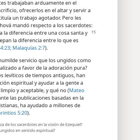
tes trabajaban arduamente en el
ificio, ofrecerlos en el altar y servir a
ituía un trabajo agotador. Pero les
ehová mandó respecto a los sacerdotes:
a la diferencia entre una cosa santa y
pan la diferencia entre lo que es
4:23;
Malaquías 2:7
).
humilde servicio que los ungidos como
alizado a favor de la adoración pura?
tes levíticos de tiempos antiguos, han
ción espiritual y ayudar a la gente a
limpio y aceptable, y qué no (
Mateo
nte las publicaciones basadas en la
ristianas, ha ayudado a millones de
rintios 5:20
).
za de los sacerdotes en la visión de Ezequiel?
 ungidos en sentido espiritual?