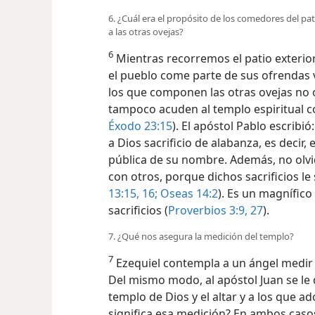
6. ¿Cuál era el propósito de los comedores del pat
a las otras ovejas?
6
Mientras recorremos el patio exterio
el pueblo come parte de sus ofrendas v
los que componen las otras ovejas no o
tampoco acuden al templo espiritual 
Éxodo 23:15
). El apóstol Pablo escrib
a Dios sacrificio de alabanza, es decir,
pública de su nombre. Además, no olvid
con otros, porque dichos sacrificios l
13:15, 16;
Oseas 14:2
). Es un magnífico
sacrificios (
Proverbios 3:9,
27
).
7. ¿Qué nos asegura la medición del templo?
7
Ezequiel contempla a un ángel medir e
Del mismo modo, al apóstol Juan se le d
templo de Dios y el altar y a los que ad
significa esa medición? En ambos casos