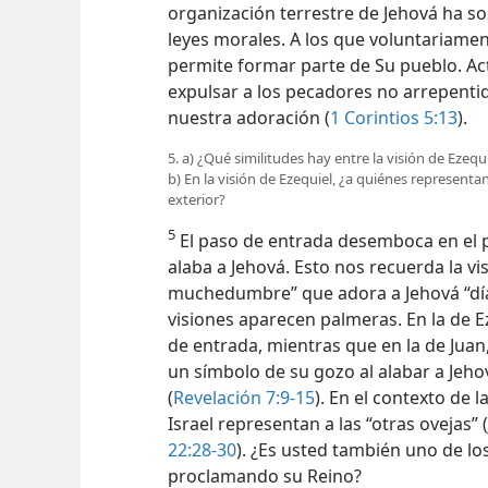
organización terrestre de Jehová ha s
leyes morales. A los que voluntariamen
permite formar parte de Su pueblo. Ac
expulsar a los pecadores no arrepenti
nuestra adoración (
1 Corintios 5:13
).
5. a) ¿Qué similitudes hay entre la visión de Ezequ
b) En la visión de Ezequiel, ¿a quiénes representa
exterior?
5
El paso de entrada desemboca en el pa
alaba a Jehová. Esto nos recuerda la vi
muchedumbre” que adora a Jehová “día
visiones aparecen palmeras. En la de 
de entrada, mientras que en la de Juan,
un símbolo de su gozo al alabar a Jehov
(
Revelación 7:9-15
). En el contexto de l
Israel representan a las “otras ovejas” (
22:28-30
). ¿Es usted también uno de lo
proclamando su Reino?