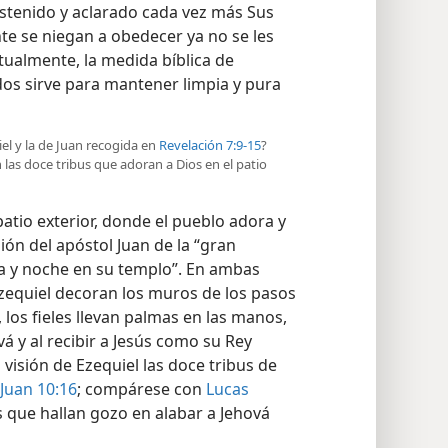
ostenido y aclarado cada vez más Sus
te se niegan a obedecer ya no se les
tualmente, la medida bíblica de
dos sirve para mantener limpia y pura
iel y la de Juan recogida en
Revelación 7:9-15
?
n las doce tribus que adoran a Dios en el patio
tio exterior, donde el pueblo adora y
sión del apóstol Juan de la “gran
 y noche en su templo”. En ambas
Ezequiel decoran los muros de los pasos
 los fieles llevan palmas en las manos,
á y al recibir a Jesús como su Rey
a visión de Ezequiel las doce tribus de
Juan 10:16
; compárese con
Lucas
s que hallan gozo en alabar a Jehová