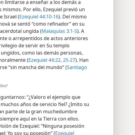
n limitarse a enseñar a los demás a
os mismos. Por ello, Ezequiel previó un
 Israel (
Ezequiel 44:10-16
). Del mismo
ehová se sentó “como refinador” en su
sacerdotal ungida (
Malaquías 3:1-5
). A
nte o arrepentidos de actos anteriores
rivilegio de servir en Su templo
 los ungidos, como las demás personas,
moralmente (
Ezequiel 44:22,
25-27
). Han
rse “sin mancha del mundo” (
Santiago
idos?
untarnos: “¿Valoro el ejemplo que
 muchos años de servicio fiel? ¿Imito su
man parte de la gran muchedumbre
iempre aquí en la Tierra con ellos.
 visión de Ezequiel: “Ninguna posesión
el: Yo soy su posesión” (
Ezequiel