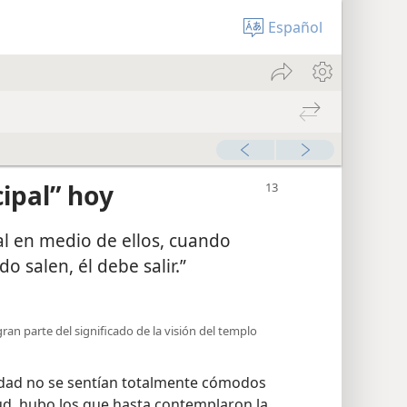
Español
cipal” hoy
pal en medio de ellos, cuando
o salen, él debe salir.”
ran parte del significado de la visión del templo
dad no se sentían totalmente cómodos
mud, hubo los que hasta contemplaron la