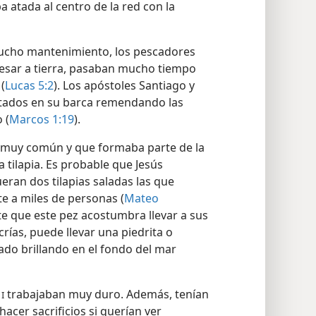
ire y, al caer, se hundía. Entonces, el
 atada al centro de la red con la
mucho mantenimiento, los pescadores
resar a tierra, pasaban mucho tiempo
(
Lucas 5:2
). Los apóstoles Santiago y
tados en su barca remendando las
 (
Marcos 1:19
).
 muy común y que formaba parte de la
la tilapia. Es probable que Jesús
ran dos tilapias saladas las que
e a miles de personas (
Mateo
nte que este pez acostumbra llevar a sus
crías, puede llevar una piedrita o
do brillando en el fondo del mar
o
trabajaban muy duro. Además, tenían
I