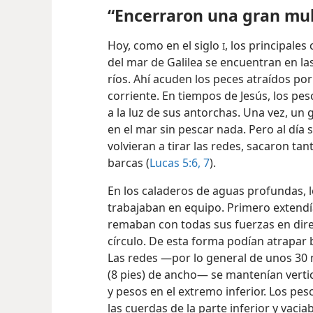
boyas de repuesto
(10),
pesos
(11),
her
“Encerraron una gran mul
Hoy, como en el siglo
, los principale
I
del mar de Galilea se encuentran en l
ríos. Ahí acuden los peces atraídos por
corriente. En tiempos de Jesús, los 
a la luz de sus antorchas. Una vez, un
en el mar sin pescar nada. Pero al día 
volvieran a tirar las redes, sacaron ta
barcas (
Lucas 5:6, 7
).
En los caladeros de aguas profundas, 
trabajaban en equipo. Primero extendí
remaban con todas sus fuerzas en dire
círculo. De esta forma podían atrapar 
Las redes —por lo general de unos 30 m
(8 pies) de ancho⁠— se mantenían verti
y pesos en el extremo inferior. Los pe