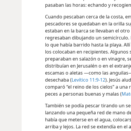
las cuerdas de la parte inferior y vacia
pasaban las horas: echando y recogiend
Cuando pescaban cerca de la costa, 
pescadores se quedaban en la orilla s
estaban en la barca se llevaban el otr
regresaban dibujando un semicírculo. 
lo que había barrido hasta la playa. Al
los colocaban en recipientes. Algunos 
preparaban en salazón o en vinagre, s
distribuían en Jerusalén o en el extran
escamas o aletas —como las anguilas⁠
desechaba (
Levítico 11:9-12
). Jesús al
comparó “el reino de los cielos” a una 
peces a personas buenas y malas (
Mat
También se podía pescar tirando un se
lanzando una pequeña red de mano de f
había que meterse en el agua, colocarse