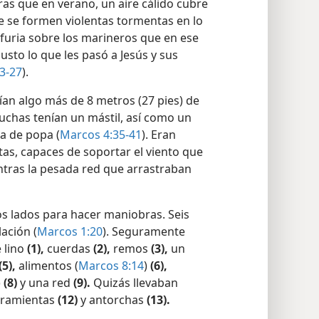
n invierno, los vientos fríos a veces
ras que en verano, un aire cálido cubre
te se formen violentas tormentas en lo
 furia sobre los marineros que en ese
usto lo que les pasó a Jesús y sus
3-27
).
ían algo más de 8 metros (27 pies) de
Muchas tenían un mástil, así como un
ta de popa (
Marcos 4:35-41
). Eran
s, capaces de soportar el viento que
ntras la pesada red que arrastraban
 lados para hacer maniobras. Seis
ación (
Marcos 1:20
). Seguramente
 lino
(1),
cuerdas
(2),
remos
(3),
un
(5),
alimentos (
Marcos 8:14
)
(6),
)
(8)
y una red
(9).
Quizás llevaban