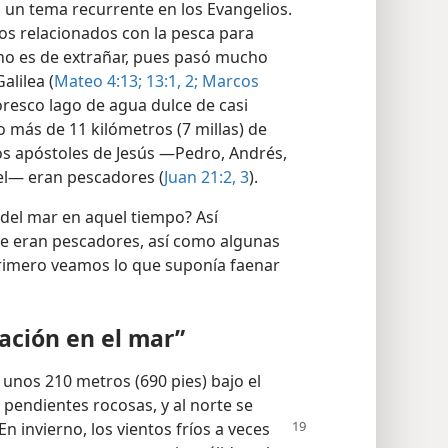
 un tema recurrente en los Evangelios.
los relacionados con la pesca para
no es de extrañar, pues pasó mucho
alilea (
Mateo 4:13;
13:1, 2;
Marcos
toresco lago de agua dulce de casi
go más de 11 kilómetros (7 millas) de
los apóstoles de Jesús —Pedro, Andrés,
el⁠— eran pescadores (
Juan 21:2, 3
).
 del mar en aquel tiempo? Así
e eran pescadores, así como algunas
 Primero veamos lo que suponía faenar
ación en el mar”
 unos 210 metros (690 pies) bajo el
 pendientes rocosas, y al norte se