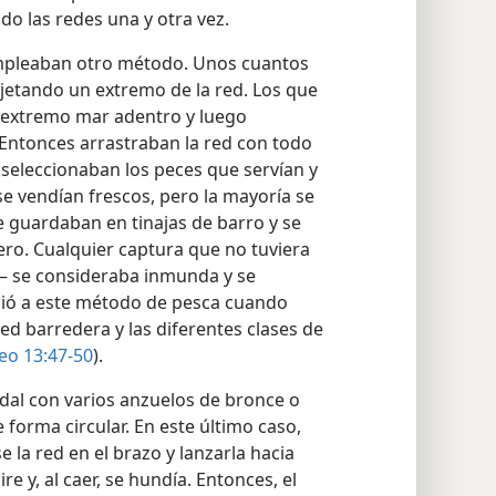
ban su captura en las barcas. Así
o las redes una y otra vez.
empleaban otro método. Unos cuantos
ujetando un extremo de la red. Los que
o extremo mar adentro y luego
Entonces arrastraban la red con todo
lí seleccionaban los peces que servían y
se vendían frescos, pero la mayoría se
e guardaban en tinajas de barro y se
jero. Cualquier captura que no tuviera
— se consideraba inmunda y se
udió a este método de pesca cuando
red barredera y las diferentes clases de
eo 13:47-50
).
dal con varios anzuelos de bronce o
orma circular. En este último caso,
 la red en el brazo y lanzarla hacia