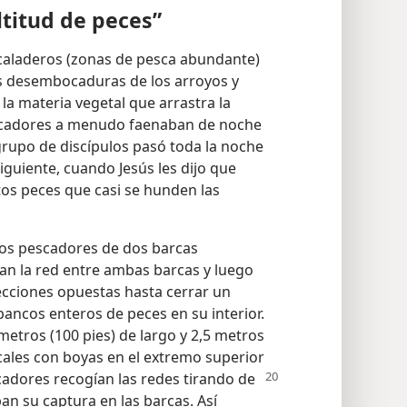
ramientas
(12)
y antorchas
(13).
titud de peces”
s caladeros (zonas de pesca abundante)
as desembocaduras de los arroyos y
 la materia vegetal que arrastra la
pescadores a menudo faenaban de noche
 grupo de discípulos pasó toda la noche
siguiente, cuando Jesús les dijo que
ntos peces que casi se hunden las
los pescadores de dos barcas
an la red entre ambas barcas y luego
cciones opuestas hasta cerrar un
bancos enteros de peces en su interior.
etros (100 pies) de largo y 2,5 metros
cales con boyas en el extremo superior
scadores recogían las redes tirando de