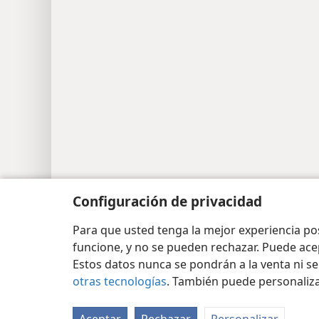
Configuración de privacidad
Para que usted tenga la mejor experiencia p
funcione, y no se pueden rechazar. Puede ace
Estos datos nunca se pondrán a la venta ni se
otras tecnologías
. También puede personaliz
Copyright
© 2026 Watch Tower Bible and Tract Soc