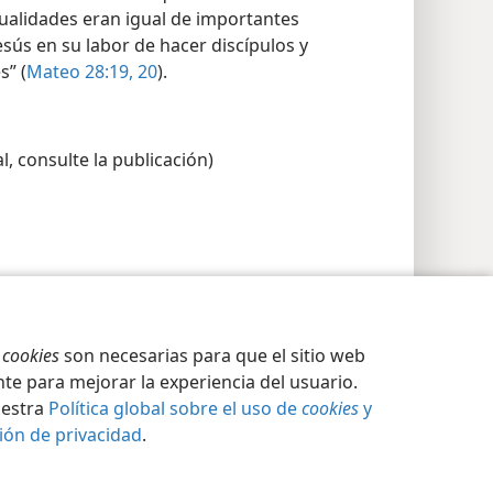
hacer sacrificios si querían ver
ualidades eran igual de importantes
sús en su labor de hacer discípulos y
s” (
Mateo 28:19, 20
).
l, consulte la publicación)
s
cookies
son necesarias para que el sitio web
te para mejorar la experiencia del usuario.
uestra
Política global sobre el uso de
cookies
y
ión de privacidad
.
ción de privacidad
Iniciar sesión
JW.ORG