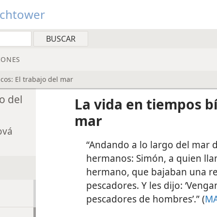
tchtower
IONES
cos: El trabajo del mar
o del
La vida en tiempos bíb
mar
ová
“Andando a lo largo del mar de
hermanos: Simón, a quien lla
hermano, que bajaban una red
pescadores. Y les dijo: ‘Venga
pescadores de hombres’.” (
MA