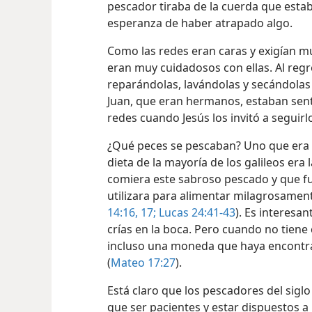
arriba y lejos. La red se extendía en el a
pescador tiraba de la cuerda que estaba
esperanza de haber atrapado algo.
Como las redes eran caras y exigían 
eran muy cuidadosos con ellas. Al reg
reparándolas, lavándolas y secándolas 
Juan, que eran hermanos, estaban sen
redes cuando Jesús los invitó a seguirlo
¿Qué peces se pescaban? Uno que era
dieta de la mayoría de los galileos era 
comiera este sabroso pescado y que fue
utilizara para alimentar milagrosament
14:16, 17;
Lucas 24:41-43
). Es interesa
crías en la boca. Pero cuando no tiene 
incluso una moneda que haya encontra
(
Mateo 17:27
).
Está claro que los pescadores del sigl