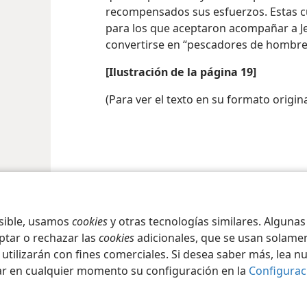
que ser pacientes y estar dispuestos a 
recompensados sus esfuerzos. Estas c
para los que aceptaron acompañar a Je
convertirse en “pescadores de hombre
[Ilustración de la página 19]
(Para ver el texto en su formato origina
osible, usamos
cookies
y otras tecnologías similares. Alguna
ptar o rechazar las
cookies
adicionales, que se usan solamen
 utilizarán con fines comerciales. Si desea saber más, lea n
ar en cualquier momento su configuración en la
Configurac
iety of Pennsylvania
Condiciones de uso
Política de privacidad
Configura