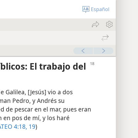
Español
00:00
licos: El trabajo del
 Galilea, [Jesús] vio a dos
man Pedro, y Andrés su
 de pescar en el mar, pues eran
n en pos de mí, y los haré
TEO 4:18, 19
)