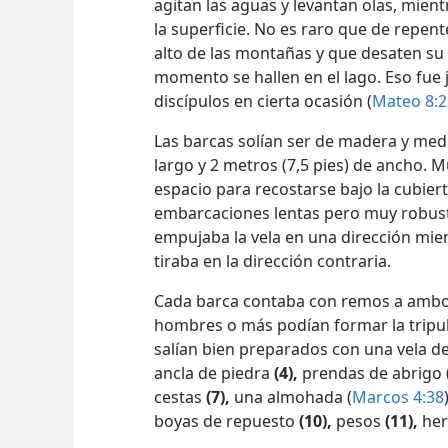
yergue majestuoso el monte
Hermón. E
agitan las aguas y levantan olas, mient
la superficie. No es raro que de repen
alto de las montañas y que desaten su
momento se hallen en el lago. Eso fue j
discípulos en cierta ocasión (
Mateo 8:2
Las barcas solían ser de madera y med
largo y 2 metros (7,5 pies) de ancho. 
espacio para recostarse bajo la cubier
embarcaciones lentas pero muy robusta
empujaba la vela en una dirección mie
tiraba en la dirección contraria.
Cada barca contaba con remos a ambos
hombres o más podían formar la tripul
salían bien preparados con una vela de
ancla de piedra
(4),
prendas de abrigo
cestas
(7),
una almohada (
Marcos 4:38