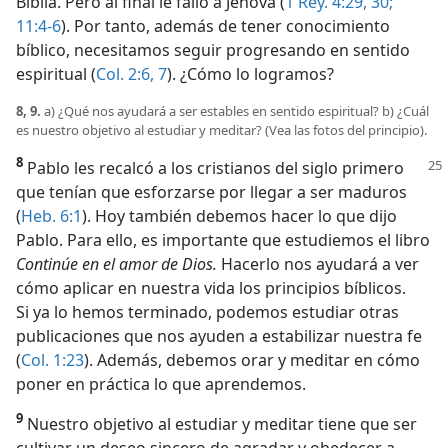
Biblia. Pero al final le falló a Jehová (
1 Rey. 4:29, 30;
11:4-6
). Por tanto, además de tener conocimiento
bíblico, necesitamos seguir progresando en sentido
espiritual (
Col. 2:6, 7
). ¿Cómo lo logramos?
8, 9.
a) ¿Qué nos ayudará a ser estables en sentido espiritual? b) ¿Cuál
es nuestro objetivo al estudiar y meditar? (Vea las fotos del principio).
8
Pablo les recalcó a los cristianos del siglo primero
que tenían que esforzarse por llegar a ser maduros
(
Heb. 6:1
). Hoy también debemos hacer lo que dijo
Pablo. Para ello, es importante que estudiemos el libro
Continúe en el amor de Dios
.
Hacerlo nos ayudará a ver
cómo aplicar en nuestra vida los principios bíblicos.
Si ya lo hemos terminado, podemos estudiar otras
publicaciones que nos ayuden a estabilizar nuestra fe
(
Col. 1:23
). Además, debemos orar y meditar en cómo
poner en práctica lo que aprendemos.
9
Nuestro objetivo al estudiar y meditar tiene que ser
cultivar un deseo sincero de agradar y obedecer a