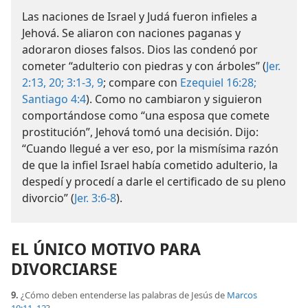
Las naciones de Israel y Judá fueron infieles a
Jehová. Se aliaron con naciones paganas y
adoraron dioses falsos. Dios las condenó por
cometer “adulterio con piedras y con árboles” (
Jer.
2:13,
20;
3:1-3,
9
; compare con
Ezequiel 16:28;
Santiago 4:4
). Como no cambiaron y siguieron
comportándose como “una esposa que comete
prostitución”, Jehová tomó una decisión. Dijo:
“Cuando llegué a ver eso, por la mismísima razón
de que la infiel Israel había cometido adulterio, la
despedí y procedí a darle el certificado de su pleno
divorcio” (
Jer. 3:6-8
).
EL ÚNICO MOTIVO PARA
DIVORCIARSE
9.
¿Cómo deben entenderse las palabras de Jesús de
Marcos
10:11, 12
?