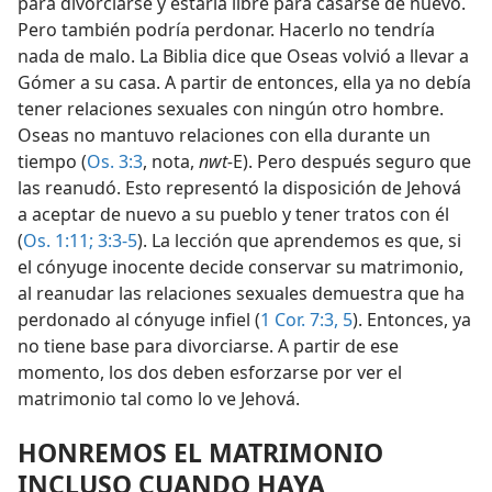
para divorciarse y estaría libre para casarse de nuevo.
Pero también podría perdonar. Hacerlo no tendría
nada de malo. La Biblia dice que Oseas volvió a llevar a
Gómer a su casa. A partir de entonces, ella ya no debía
tener relaciones sexuales con ningún otro hombre.
Oseas no mantuvo relaciones con ella durante un
tiempo (
Os. 3:3
, nota,
nwt-
E). Pero después seguro que
las reanudó. Esto representó la disposición de Jehová
a aceptar de nuevo a su pueblo y tener tratos con él
(
Os. 1:11;
3:3-5
). La lección que aprendemos es que, si
el cónyuge inocente decide conservar su matrimonio,
al reanudar las relaciones sexuales demuestra que ha
perdonado al cónyuge infiel (
1 Cor. 7:3,
5
). Entonces, ya
no tiene base para divorciarse. A partir de ese
momento, los dos deben esforzarse por ver el
matrimonio tal como lo ve Jehová.
HONREMOS EL MATRIMONIO
INCLUSO CUANDO HAYA