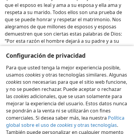
que el esposo es leal y ama a su esposa y ella ama y
respeta a su marido. Todos ellos son una prueba de
que se puede honrar y respetar el matrimonio. Nos
alegramos de que millones de esposos y esposas
demuestren que son ciertas estas palabras de Dios:
“Por esta razón el hombre dejará a su padre y a su
madre y se adherirá a su esposa, y los dos llegarán a
Configuración de privacidad
ser una sola carne” (
Efes. 5:31,
33
).
Para que usted tenga la mejor experiencia posible,
usamos
cookies
y otras tecnologías similares. Algunas
cookies
son necesarias para que el sitio web funcione,
y no se pueden rechazar. Puede aceptar o rechazar
Español
Compartir
Configuración
las
cookies
adicionales, que se usan solamente para
Copyright
© 2026 Watch Tower Bible and Tract Society of Pennsylvania
mejorar la experiencia del usuario. Estos datos nunca
Condiciones de uso
Política de privacidad
se pondrán a la venta ni se utilizarán con fines
Configuración de privacidad
Iniciar sesión
JW.ORG
comerciales. Si desea saber más, lea nuestra
Política
global sobre el uso de
cookies
y otras tecnologías
.
También puede personalizar en cualquier momento