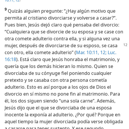
9
Quizás alguien pregunte: “¿Hay algún motivo que
permita al cristiano divorciarse y volverse a casar?”.
Pues bien, Jesús dejó claro qué pensaba del divorcio:
“Cualquiera que se divorcie de su esposa y se case con
otra comete adulterio contra ella, y si alguna vez una
mujer, después de divorciarse de
su esposo, se casa
con otro, ella comete adulterio” (
Mar. 10:11, 12;
Luc.
16:18
). Está claro que Jesús honraba el matrimonio, y
quería que los demás hicieran lo mismo. Quien se
divorciaba de su cónyuge fiel poniendo cualquier
pretexto y se casaba con otra persona cometía
adulterio. Esto es así porque a los ojos de Dios el
divorcio en sí mismo no pone fin al matrimonio. Para
él, los dos siguen siendo “una sola carne”. Además,
Jesús dijo que el que se divorciaba de una esposa
inocente la exponía al adulterio. ¿Por qué? Porque en
aquel tiempo la mujer divorciada podía verse obligada
a casarse para tener sustento. Y ese segundo