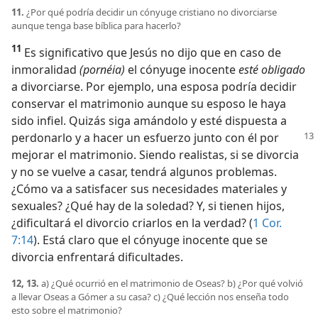
11.
¿Por qué podría decidir un cónyuge cristiano no divorciarse
aunque tenga base bíblica para hacerlo?
11
Es significativo que Jesús no dijo que en caso de
inmoralidad
(pornéia)
el cónyuge inocente
esté obligado
a divorciarse. Por ejemplo, una esposa podría decidir
conservar el matrimonio aunque su esposo le haya
sido infiel. Quizás siga amándolo y esté dispuesta a
perdonarlo y a hacer un esfuerzo
junto con él por
mejorar el matrimonio. Siendo realistas, si se divorcia
y no se vuelve a casar, tendrá algunos problemas.
¿Cómo va a satisfacer sus necesidades materiales y
sexuales? ¿Qué hay de la soledad? Y, si tienen hijos,
¿dificultará el divorcio criarlos en la verdad? (
1 Cor.
7:14
). Está claro que el cónyuge inocente que se
divorcia enfrentará dificultades.
12, 13.
a) ¿Qué ocurrió en el matrimonio de Oseas? b) ¿Por qué volvió
a llevar Oseas a Gómer a su casa? c) ¿Qué lección nos enseña todo
esto sobre el matrimonio?