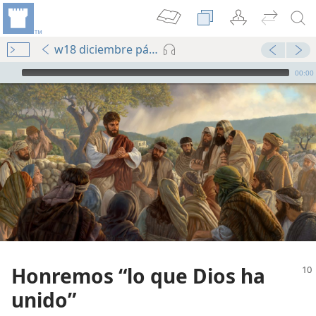
w18 diciembre págs. 10-14
Audio Player
00:00
Honremos “lo que Dios ha
unido”