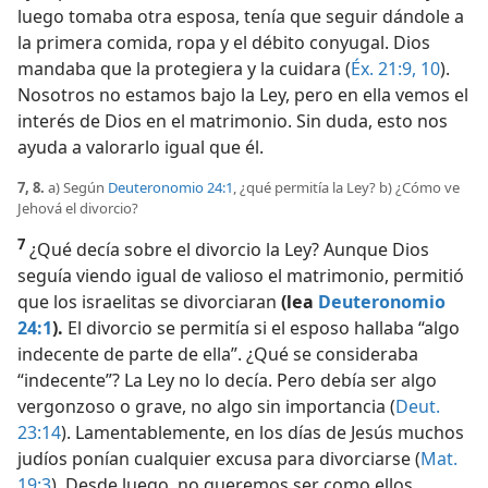
luego tomaba otra esposa, tenía que seguir dándole a
la primera comida, ropa y el débito conyugal. Dios
mandaba que la protegiera y la cuidara (
Éx. 21:9, 10
).
Nosotros no estamos bajo la Ley, pero en ella vemos el
interés de Dios en el matrimonio. Sin duda, esto nos
ayuda a valorarlo igual que él.
7, 8.
a) Según
Deuteronomio 24:1
, ¿qué permitía la Ley? b) ¿Cómo ve
Jehová el divorcio?
7
¿Qué decía sobre el divorcio la Ley? Aunque Dios
seguía viendo igual de valioso el matrimonio, permitió
que los israelitas se divorciaran
(lea
Deuteronomio
24:1
).
El divorcio se permitía si el esposo hallaba “algo
indecente de parte de ella”. ¿Qué se consideraba
“indecente”? La Ley no lo decía. Pero debía ser algo
vergonzoso o grave, no algo sin importancia (
Deut.
23:14
). Lamentablemente, en los días de Jesús muchos
judíos ponían cualquier excusa para divorciarse (
Mat.
19:3
). Desde luego, no queremos ser como ellos.