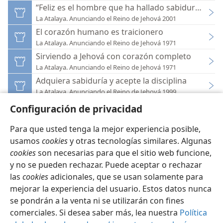
“Feliz es el hombre que ha hallado sabiduría”
La Atalaya. Anunciando el Reino de Jehová 2001
El corazón humano es traicionero
La Atalaya. Anunciando el Reino de Jehová 1971
Sirviendo a Jehová con corazón completo
La Atalaya. Anunciando el Reino de Jehová 1971
Adquiera sabiduría y acepte la disciplina
La Atalaya. Anunciando el Reino de Jehová 1999
Configuración de privacidad
Para que usted tenga la mejor experiencia posible,
usamos
cookies
y otras tecnologías similares. Algunas
cookies
son necesarias para que el sitio web funcione,
Español
Configuración
y no se pueden rechazar. Puede aceptar o rechazar
Copyright
© 2026 Watch Tower Bible and Tract Society of Pennsylvania
las
cookies
adicionales, que se usan solamente para
Condiciones de uso
Política de privacidad
Configuración de privacidad
Iniciar sesión
JW.ORG
mejorar la experiencia del usuario. Estos datos nunca
se pondrán a la venta ni se utilizarán con fines
comerciales. Si desea saber más, lea nuestra
Política