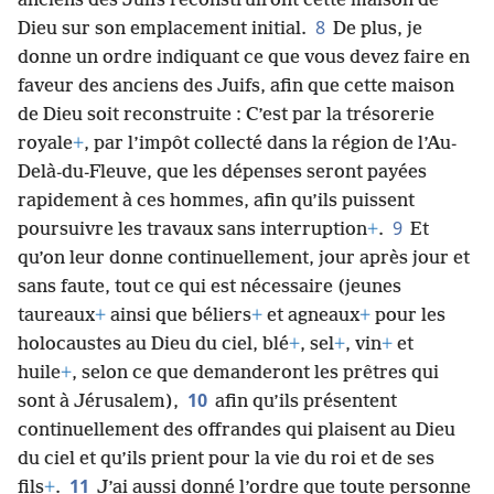
anciens des Juifs reconstruiront cette maison de
8
Dieu sur son emplacement initial.
De plus, je
donne un ordre indiquant ce que vous devez faire en
faveur des anciens des Juifs, afin que cette maison
de Dieu soit reconstruite : C’est par la trésorerie
royale
+
, par l’impôt collecté dans la région de l’Au-
Delà-du-Fleuve, que les dépenses seront payées
rapidement à ces hommes, afin qu’ils puissent
9
poursuivre les travaux sans interruption
+
.
Et
qu’on leur donne continuellement, jour après jour et
sans faute, tout ce qui est nécessaire (jeunes
taureaux
+
ainsi que béliers
+
et agneaux
+
pour les
holocaustes au Dieu du ciel, blé
+
, sel
+
, vin
+
et
huile
+
, selon ce que demanderont les prêtres qui
10
sont à Jérusalem),
afin qu’ils présentent
continuellement des offrandes qui plaisent au Dieu
du ciel et qu’ils prient pour la vie du roi et de ses
11
fils
+
.
J’ai aussi donné l’ordre que toute personne