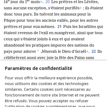
e
er
20
14
jour du 1
mois
+
.
Les prêtres et les Lévites,
sans aucune exception, s’étaient purifiés
+
; ils étaient
donc tous purs. Ils tuèrent les animaux pour la
Pâque pour tous les anciens exilés, pour les autres
21
prêtres et pour eux-mêmes.
Puis les Israélites qui
étaient revenus de l’exil en mangèrent, ainsi que tous
ceux qui s’étaient joints à eux et qui avaient
abandonné les pratiques impures des nations du
22
*
pays pour adorer
Jéhovah le Dieu d’Israël
+
.
Ils
célébrèrent aussi avec joie la fête des Pains sans
levain
+
pendant sept jours. En effet, Jéhovah les
Paramètres de confidentialité
avait rendus joyeux et leur avait attiré la faveur du
*
roi d’Assyrie
+
, si bien que le roi les avait aidés
Pour vous offrir la meilleure expérience possible,
pour qu’ils effectuent les travaux du temple du vrai
nous utilisons des cookies et des technologies
Dieu, le Dieu d’Israël.
similaires. Certains cookies sont nécessaires au
fonctionnement de notre site Internet et ne peuvent
être refusés. Vous pouvez accepter ou refuser
l'utilisation de cookies supplémentaires, que nous