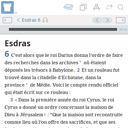
Esdras 6
Audio Player
00:00
Esdras
6
C’est alors que le roi Darius donna l’ordre de faire
*
des recherches dans les archives
où étaient
2
déposés les trésors à Babylone.
Et un rouleau fut
trouvé dans la citadelle d’Ecbatane, dans la
*
province
de Médie. Voici le compte rendu officiel
qui était écrit sur ce rouleau :
3
« Dans la première année du roi Cyrus, le roi
Cyrus a donné un ordre concernant la maison de
Dieu à Jérusalem
+
: “Que la maison soit reconstruite
comme lieu où l’on offre des sacrifices, et que ses