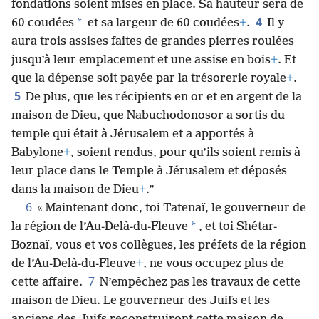
fondations soient mises en place. Sa hauteur sera de
4
*
60 coudées
et sa largeur de 60 coudées
+
.
Il y
aura trois assises faites de grandes pierres roulées
jusqu’à leur emplacement et une assise en bois
+
. Et
que la dépense soit payée par la trésorerie royale
+
.
5
De plus, que les récipients en or et en argent de la
maison de Dieu, que Nabuchodonosor a sortis du
temple qui était à Jérusalem et a apportés à
Babylone
+
, soient rendus, pour qu’ils soient remis à
leur place dans le Temple à Jérusalem et déposés
dans la maison de Dieu
+
.”
6
« Maintenant donc, toi Tatenaï, le gouverneur de
*
la région de l’Au-Delà-du-Fleuve
, et toi Shétar-
Boznaï, vous et vos collègues, les préfets de la région
de l’Au-Delà-du-Fleuve
+
, ne vous occupez plus de
7
cette affaire.
N’empêchez pas les travaux de cette
maison de Dieu. Le gouverneur des Juifs et les