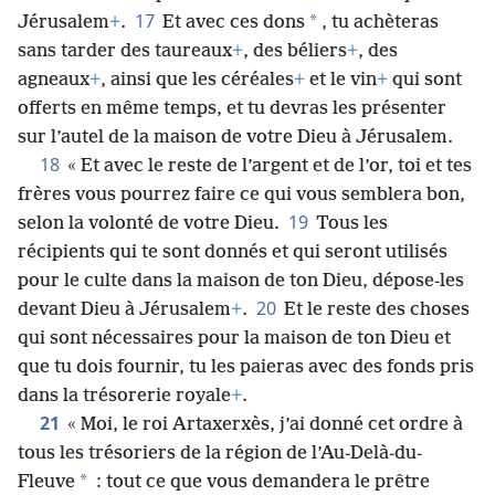
17
*
Jérusalem
+
.
Et avec ces dons
, tu achèteras
sans tarder des taureaux
+
, des béliers
+
, des
agneaux
+
, ainsi que les céréales
+
et le vin
+
qui sont
offerts en même temps, et tu devras les présenter
sur l’autel de la maison de votre Dieu à Jérusalem.
18
« Et avec le reste de l’argent et de l’or, toi et tes
frères vous pourrez faire ce qui vous semblera bon,
19
selon la volonté de votre Dieu.
Tous les
récipients qui te sont donnés et qui seront utilisés
pour le culte dans la maison de ton Dieu, dépose-les
20
devant Dieu à Jérusalem
+
.
Et le reste des choses
qui sont nécessaires pour la maison de ton Dieu et
que tu dois fournir, tu les paieras avec des fonds pris
dans la trésorerie royale
+
.
21
« Moi, le roi Artaxerxès, j’ai donné cet ordre à
tous les trésoriers de la région de l’Au-Delà-du-
*
Fleuve
: tout ce que vous demandera le prêtre