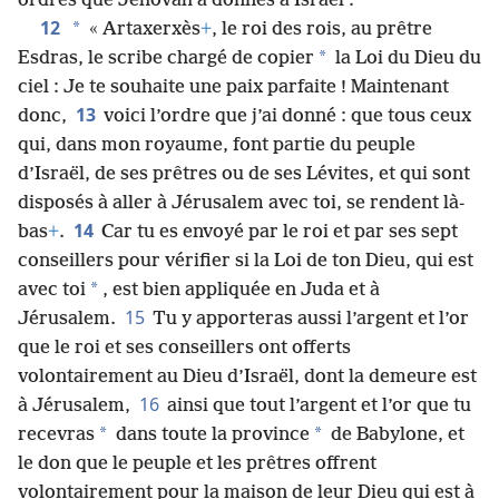
ordres que Jéhovah a donnés à Israël :
12
*
« Artaxerxès
+
, le roi des rois, au prêtre
*
Esdras, le scribe chargé de copier
la Loi du Dieu du
ciel : Je te souhaite une paix parfaite ! Maintenant
13
donc,
voici l’ordre que j’ai donné : que tous ceux
qui, dans mon royaume, font partie du peuple
d’Israël, de ses prêtres ou de ses Lévites, et qui sont
disposés à aller à Jérusalem avec toi, se rendent là-
14
bas
+
.
Car tu es envoyé par le roi et par ses sept
conseillers pour vérifier si la Loi de ton Dieu, qui est
*
avec toi
, est bien appliquée en Juda et à
15
Jérusalem.
Tu y apporteras aussi l’argent et l’or
que le roi et ses conseillers ont offerts
volontairement au Dieu d’Israël, dont la demeure est
16
à Jérusalem,
ainsi que tout l’argent et l’or que tu
*
*
recevras
dans toute la province
de Babylone, et
le don que le peuple et les prêtres offrent
volontairement pour la maison de leur Dieu qui est à