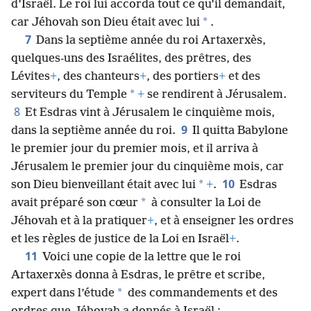
d’Israël. Le roi lui accorda tout ce qu’il demandait,
*
car Jéhovah son Dieu était avec lui
.
7
Dans la septième année du roi Artaxerxès,
quelques-uns des Israélites, des prêtres, des
Lévites
+
, des chanteurs
+
, des portiers
+
et des
*
serviteurs du Temple
+
se rendirent à Jérusalem.
8
Et Esdras vint à Jérusalem le cinquième mois,
9
dans la septième année du roi.
Il quitta Babylone
le premier jour du premier mois, et il arriva à
Jérusalem le premier jour du cinquième mois, car
10
*
son Dieu bienveillant était avec lui
+
.
Esdras
*
avait préparé son cœur
à consulter la Loi de
Jéhovah et à la pratiquer
+
, et à enseigner les ordres
et les règles de justice de la Loi en Israël
+
.
11
Voici une copie de la lettre que le roi
Artaxerxès donna à Esdras, le prêtre et scribe,
*
expert dans l’étude
des commandements et des