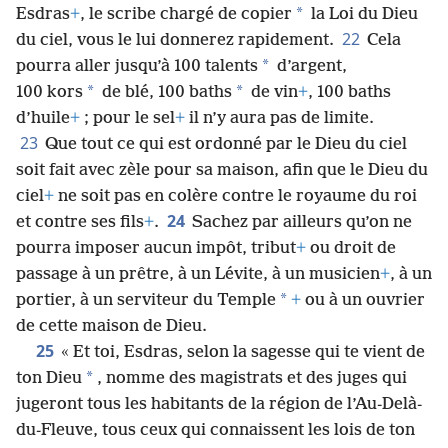
*
Esdras
+
, le scribe chargé de copier
la Loi du Dieu
22
du ciel, vous le lui donnerez rapidement.
Cela
*
pourra aller jusqu’à 100 talents
d’argent,
*
*
100 kors
de blé, 100 baths
de vin
+
, 100 baths
d’huile
+
; pour le sel
+
il n’y aura pas de limite.
23
Que tout ce qui est ordonné par le Dieu du ciel
soit fait avec zèle pour sa maison, afin que le Dieu du
ciel
+
ne soit pas en colère contre le royaume du roi
24
et contre ses fils
+
.
Sachez par ailleurs qu’on ne
pourra imposer aucun impôt, tribut
+
ou droit de
passage à un prêtre, à un Lévite, à un musicien
+
, à un
*
portier, à un serviteur du Temple
+
ou à un ouvrier
de cette maison de Dieu.
25
« Et toi, Esdras, selon la sagesse qui te vient de
*
ton Dieu
, nomme des magistrats et des juges qui
jugeront tous les habitants de la région de l’Au-Delà-
du-Fleuve, tous ceux qui connaissent les lois de ton