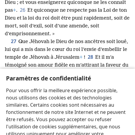
Dieu ; et vous enseignerez quiconque ne les connaît
26
pas
+
.
Et quiconque ne respecte pas la Loi de ton
Dieu et la loi du roi doit être puni rapidement, soit de
mort, soit d’exil, soit d’une amende, soit
d’emprisonnement. »
27
Que Jéhovah le Dieu de nos ancêtres soit loué,
lui qui a mis dans le cœur du roi l’envie d’embellir le
28
temple de Jéhovah à Jérusalem
+
!
Et il m’a
témoigné son amour fidèle en m’attirant la faveur du
roi
+
, de ses conseillers
+
et de tous les puissants
Paramètres de confidentialité
*
princes du roi. J’ai donc pris courage
, car Jéhovah
*
mon Dieu était avec moi
, et j’ai rassemblé les
Pour vous offrir la meilleure expérience possible,
*
hommes importants
d’Israël pour qu’ils partent
nous utilisons des cookies et des technologies
avec moi.
similaires. Certains cookies sont nécessaires au
fonctionnement de notre site Internet et ne peuvent
être refusés. Vous pouvez accepter ou refuser
l'utilisation de cookies supplémentaires, que nous
utilisons uniquement pour améliorer votre