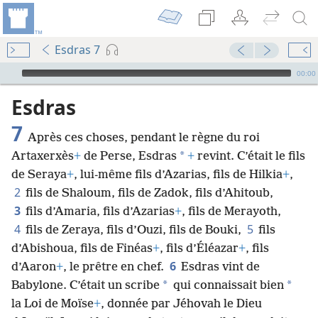
Esdras 7
Audio Player
00:00
Esdras
7
Après ces choses, pendant le règne du roi
*
Artaxerxès
+
de Perse, Esdras
+
revint. C’était le fils
de Seraya
+
, lui-même fils d’Azarias, fils de Hilkia
+
,
2
fils de Shaloum, fils de Zadok, fils d’Ahitoub,
3
fils d’Amaria, fils d’Azarias
+
, fils de Merayoth,
4
5
fils de Zeraya, fils d’Ouzi, fils de Bouki,
fils
d’Abishoua, fils de Finéas
+
, fils d’Éléazar
+
, fils
6
d’Aaron
+
, le prêtre en chef.
Esdras vint de
*
*
Babylone. C’était un scribe
qui connaissait bien
la Loi de Moïse
+
, donnée par Jéhovah le Dieu