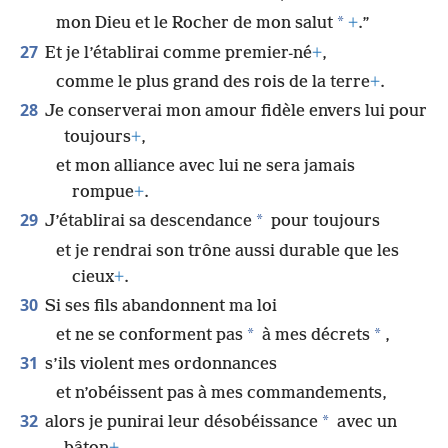
*
mon Dieu et le Rocher de mon salut
+
.”
27
Et je l’établirai comme premier-né
+
,
comme le plus grand des rois de la terre
+
.
28
Je conserverai mon amour fidèle envers lui pour
toujours
+
,
et mon alliance avec lui ne sera jamais
rompue
+
.
29
*
J’établirai sa descendance
pour toujours
et je rendrai son trône aussi durable que les
cieux
+
.
30
Si ses fils abandonnent ma loi
*
*
et ne se conforment pas
à mes décrets
,
31
s’ils violent mes ordonnances
et n’obéissent pas à mes commandements,
32
*
alors je punirai leur désobéissance
avec un