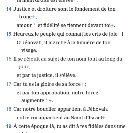
ta main droite est élevée
+
.
14
Justice et droiture sont le fondement de ton
trône
+
;
*
amour
et fidélité se tiennent devant toi
+
.
15
Heureux le peuple qui connaît les cris de joie
+
!
Ô Jéhovah, il marche à la lumière de ton
visage.
16
Il se réjouit au sujet de ton nom tout au long du
jour,
et par ta justice, il s’élève.
17
Car tu es la gloire de sa force
+
;
et par ton approbation, notre force
*
augmente
+
.
18
Car notre bouclier appartient à Jéhovah,
notre roi appartient au Saint d’Israël
+
.
19
À cette époque-là, tu as dit à tes fidèles dans une