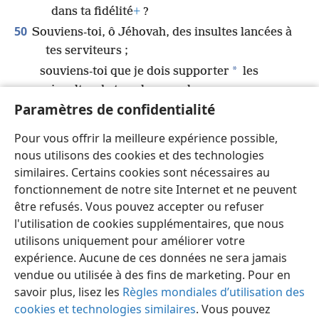
dans ta fidélité
+
?
50
Souviens-toi, ô Jéhovah, des insultes lancées à
tes serviteurs ;
*
souviens-toi que je dois supporter
les
insultes de tous les peuples,
Paramètres de confidentialité
51
que tes ennemis ont lancé des injures, ô Jéhovah,
et qu’ils ont injurié chaque pas de ton oint.
Pour vous offrir la meilleure expérience possible,
52
Que Jéhovah soit loué pour toujours. Amen et
nous utilisons des cookies et des technologies
amen
+
.
similaires. Certains cookies sont nécessaires au
fonctionnement de notre site Internet et ne peuvent
être refusés. Vous pouvez accepter ou refuser
l'utilisation de cookies supplémentaires, que nous
utilisons uniquement pour améliorer votre
Français
Partager
Préférences
expérience. Aucune de ces données ne sera jamais
Copyright
© 2026 Watch Tower Bible and Tract Society of Pennsylvania
vendue ou utilisée à des fins de marketing. Pour en
Conditions d’utilisation
Règles de confidentialité
savoir plus, lisez les
Règles mondiales d’utilisation des
Paramètres de confidentialité
Se connecter
JW.ORG
cookies et technologies similaires
. Vous pouvez