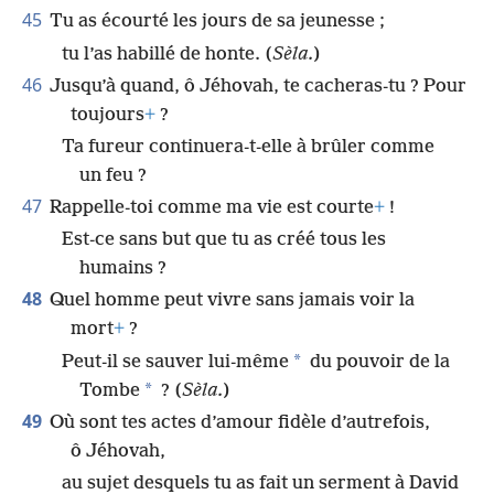
45
Tu as écourté les jours de sa jeunesse ;
tu l’as habillé de honte. (
Sèla.
)
46
Jusqu’à quand, ô Jéhovah, te cacheras-tu ? Pour
toujours
+
?
Ta fureur continuera-t-elle à brûler comme
un feu ?
47
Rappelle-toi comme ma vie est courte
+
!
Est-ce sans but que tu as créé tous les
humains ?
48
Quel homme peut vivre sans jamais voir la
mort
+
?
*
Peut-il se sauver lui-même
du pouvoir de la
*
Tombe
? (
Sèla.
)
49
Où sont tes actes d’amour fidèle d’autrefois,
ô Jéhovah,
au sujet desquels tu as fait un serment à David