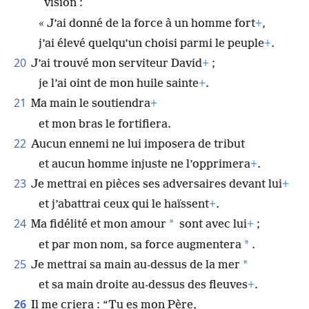
vision :
« J’ai donné de la force à un homme fort
+
,
j’ai élevé quelqu’un choisi parmi le peuple
+
.
20
J’ai trouvé mon serviteur David
+
;
je l’ai oint de mon huile sainte
+
.
21
Ma main le soutiendra
+
et mon bras le fortifiera.
22
Aucun ennemi ne lui imposera de tribut
et aucun homme injuste ne l’opprimera
+
.
23
Je mettrai en pièces ses adversaires devant lui
+
et j’abattrai ceux qui le haïssent
+
.
24
*
Ma fidélité et mon amour
sont avec lui
+
;
*
et par mon nom, sa force augmentera
.
25
*
Je mettrai sa main au-dessus de la mer
et sa main droite au-dessus des fleuves
+
.
26
Il me criera : “Tu es mon Père,