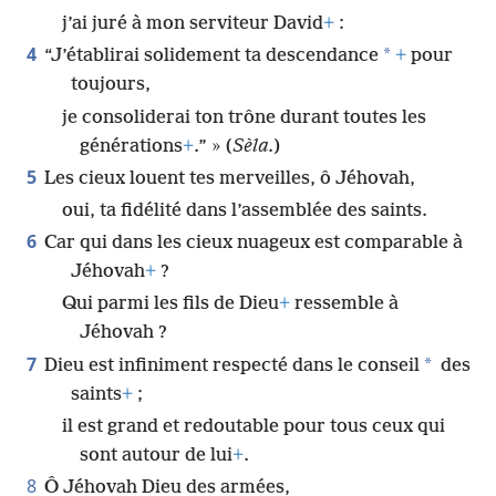
j’ai juré à mon serviteur David
+
:
4
*
“J’établirai solidement ta descendance
+
pour
toujours,
je consoliderai ton trône durant toutes les
générations
+
.” » (
Sèla.
)
5
Les cieux louent tes merveilles, ô Jéhovah,
oui, ta fidélité dans l’assemblée des saints.
6
Car qui dans les cieux nuageux est comparable à
Jéhovah
+
?
Qui parmi les fils de Dieu
+
ressemble à
Jéhovah ?
7
*
Dieu est infiniment respecté dans le conseil
des
saints
+
;
il est grand et redoutable pour tous ceux qui
sont autour de lui
+
.
8
Ô Jéhovah Dieu des armées,