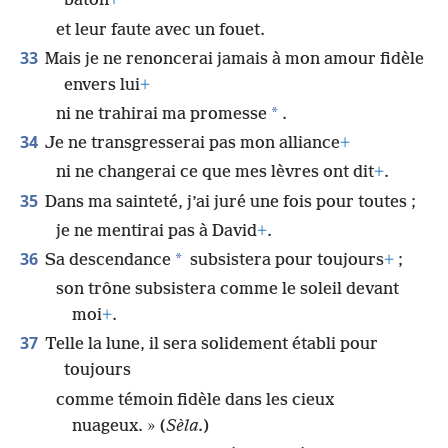
bâton
+
et leur faute avec un fouet.
33
Mais je ne renoncerai jamais à mon amour fidèle
envers lui
+
*
ni ne trahirai ma promesse
.
34
Je ne transgresserai pas mon alliance
+
ni ne changerai ce que mes lèvres ont dit
+
.
35
Dans ma sainteté, j’ai juré une fois pour toutes ;
je ne mentirai pas à David
+
.
36
*
Sa descendance
subsistera pour toujours
+
;
son trône subsistera comme le soleil devant
moi
+
.
37
Telle la lune, il sera solidement établi pour
toujours
comme témoin fidèle dans les cieux
nuageux. » (
Sèla.
)