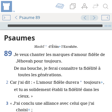
Psaume 89
Audio Player
00:00
Psaumes
*
Maskil
d’Étân
+
l’Ezrahite.
89
Je veux chanter les marques d’amour fidèle de
Jéhovah pour toujours.
De ma bouche, je ferai connaître ta fidélité à
toutes les générations.
2
*
Car j’ai dit : « L’amour fidèle durera
toujours
+
,
et tu as solidement établi ta fidélité dans les
cieux. »
3
« J’ai conclu une alliance avec celui que j’ai
choisi
+
;