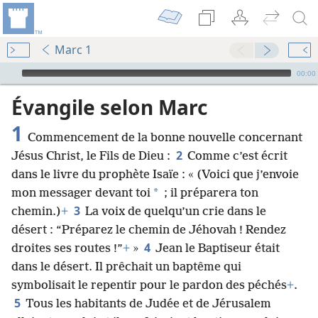
Marc 1
Audio Player
00:00
Évangile selon Marc
1
Commencement de la bonne nouvelle concernant
2
Jésus Christ, le Fils de Dieu :
Comme c’est écrit
dans le livre du prophète Isaïe : « (Voici que j’envoie
*
mon messager devant toi
; il préparera ton
3
chemin.)
+
La voix de quelqu’un crie dans le
désert : “Préparez le chemin de Jéhovah ! Rendez
4
droites ses routes !”
+
»
Jean le Baptiseur était
dans le désert. Il prêchait un baptême qui
symbolisait le repentir pour le pardon des péchés
+
.
5
Tous les habitants de Judée et de Jérusalem