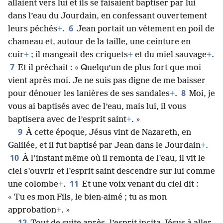
allaient vers lui et ils se faisaient baptiser par lui
dans l’eau du Jourdain, en confessant ouvertement
6
leurs péchés
+
.
Jean portait un vêtement en poil de
chameau et, autour de la taille, une ceinture en
cuir
+
; il mangeait des criquets
+
et du miel sauvage
+
.
7
Et il prêchait : « Quelqu’un de plus fort que moi
vient après moi. Je ne suis pas digne de me baisser
8
pour dénouer les lanières de ses sandales
+
.
Moi, je
vous ai baptisés avec de l’eau, mais lui, il vous
baptisera avec de l’esprit saint
+
. »
9
À cette époque, Jésus vint de Nazareth, en
Galilée, et il fut baptisé par Jean dans le Jourdain
+
.
10
À l’instant même où il remonta de l’eau, il vit le
ciel s’ouvrir et l’esprit saint descendre sur lui comme
11
une colombe
+
.
Et une voix venant du ciel dit :
« Tu es mon Fils, le bien-aimé ; tu as mon
approbation
+
. »
12