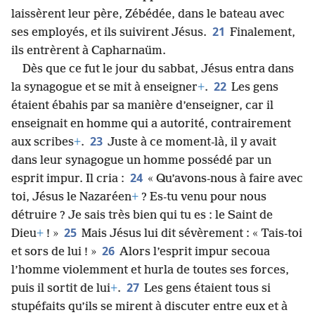
laissèrent leur père, Zébédée, dans le bateau avec
21
ses employés, et ils suivirent Jésus.
Finalement,
ils entrèrent à Capharnaüm.
Dès que ce fut le jour du sabbat, Jésus entra dans
22
la synagogue et se mit à enseigner
+
.
Les gens
étaient ébahis par sa manière d’enseigner, car il
enseignait en homme qui a autorité, contrairement
23
aux scribes
+
.
Juste à ce moment-là, il y avait
dans leur synagogue un homme possédé par un
24
esprit impur. Il cria :
« Qu’avons-nous à faire avec
toi, Jésus le Nazaréen
+
? Es-tu venu pour nous
détruire ? Je sais très bien qui tu es : le Saint de
25
Dieu
+
! »
Mais Jésus lui dit sévèrement : « Tais-toi
26
et sors de lui ! »
Alors l’esprit impur secoua
l’homme violemment et hurla de toutes ses forces,
27
puis il sortit de lui
+
.
Les gens étaient tous si
stupéfaits qu’ils se mirent à discuter entre eux et à