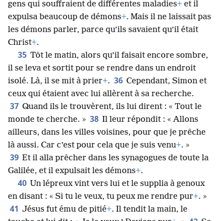
gens qui souffraient de différentes maladies
+
et il
expulsa beaucoup de démons
+
. Mais il ne laissait pas
les démons parler, parce qu’ils savaient qu’il était
Christ
+
.
35
Tôt le matin, alors qu’il faisait encore sombre,
il se leva et sortit pour se rendre dans un endroit
36
isolé. Là, il se mit à prier
+
.
Cependant, Simon et
ceux qui étaient avec lui allèrent à sa recherche.
37
Quand ils le trouvèrent, ils lui dirent : « Tout le
38
monde te cherche. »
Il leur répondit : « Allons
ailleurs, dans les villes voisines, pour que je prêche
là aussi. Car c’est pour cela que je suis venu
+
. »
39
Et il alla prêcher dans les synagogues de toute la
Galilée, et il expulsait les démons
+
.
40
Un lépreux vint vers lui et le supplia à genoux
en disant : « Si tu le veux, tu peux me rendre pur
+
. »
41
Jésus fut ému de pitié
+
. Il tendit la main, le