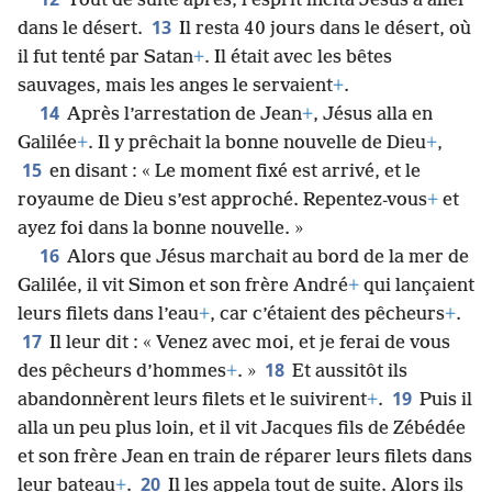
Tout de suite après, l’esprit incita Jésus à aller
13
dans le désert.
Il resta 40 jours dans le désert, où
il fut tenté par Satan
+
. Il était avec les bêtes
sauvages, mais les anges le servaient
+
.
14
Après l’arrestation de Jean
+
, Jésus alla en
Galilée
+
. Il y prêchait la bonne nouvelle de Dieu
+
,
15
en disant : « Le moment fixé est arrivé, et le
royaume de Dieu s’est approché. Repentez-vous
+
et
ayez foi dans la bonne nouvelle. »
16
Alors que Jésus marchait au bord de la mer de
Galilée, il vit Simon et son frère André
+
qui lançaient
leurs filets dans l’eau
+
, car c’étaient des pêcheurs
+
.
17
Il leur dit : « Venez avec moi, et je ferai de vous
18
des pêcheurs d’hommes
+
. »
Et aussitôt ils
19
abandonnèrent leurs filets et le suivirent
+
.
Puis il
alla un peu plus loin, et il vit Jacques fils de Zébédée
et son frère Jean en train de réparer leurs filets dans
20
leur bateau
+
.
Il les appela tout de suite. Alors ils