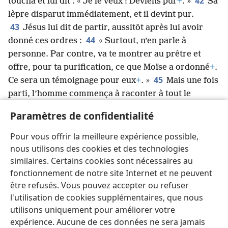
42
toucha et lui dit : « Je le veux ! Deviens pur
+
. »
Sa
lèpre disparut immédiatement, et il devint pur.
43
Jésus lui dit de partir, aussitôt après lui avoir
44
donné ces ordres :
« Surtout, n’en parle à
personne. Par contre, va te montrer au prêtre et
offre, pour ta purification, ce que Moïse a ordonné
+
.
45
Ce sera un témoignage pour eux
+
. »
Mais une fois
parti, l’homme commença à raconter à tout le
monde ce qui lui était arrivé. À cause de cela, Jésus
Paramètres de confidentialité
ne pouvait plus entrer dans une ville sans être
remarqué. Il restait donc à l’extérieur, dans des
Pour vous offrir la meilleure expérience possible,
endroits isolés. Mais on continuait à venir vers lui de
nous utilisons des cookies et des technologies
partout
+
.
similaires. Certains cookies sont nécessaires au
fonctionnement de notre site Internet et ne peuvent
être refusés. Vous pouvez accepter ou refuser
l'utilisation de cookies supplémentaires, que nous
utilisons uniquement pour améliorer votre
Français
Partager
Préférences
expérience. Aucune de ces données ne sera jamais
Copyright
© 2026 Watch Tower Bible and Tract Society of Pennsylvania