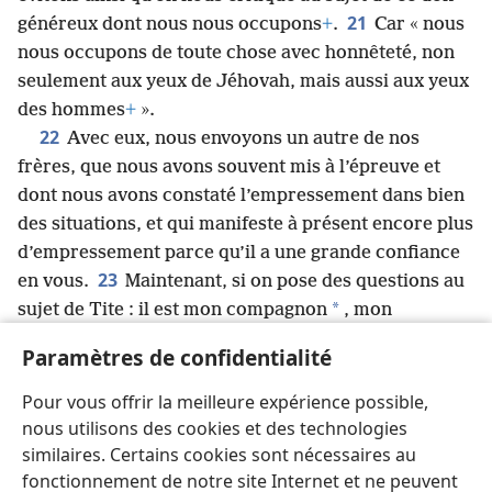
21
généreux dont nous nous occupons
+
.
Car « nous
nous occupons de toute chose avec honnêteté, non
seulement aux yeux de Jéhovah, mais aussi aux yeux
des hommes
+
».
22
Avec eux, nous envoyons un autre de nos
frères, que nous avons souvent mis à l’épreuve et
dont nous avons constaté l’empressement dans bien
des situations, et qui manifeste à présent encore plus
d’empressement parce qu’il a une grande confiance
23
en vous.
Maintenant, si on pose des questions au
*
sujet de Tite : il est mon compagnon
, mon
collaborateur pour vos intérêts ; si on pose des
Paramètres de confidentialité
questions au sujet de nos frères : ils sont apôtres des
24
assemblées à la gloire de Christ.
Aussi, donnez-​
Pour vous offrir la meilleure expérience possible,
leur la preuve de votre amour
+
et montrez aux
nous utilisons des cookies et des technologies
assemblées pourquoi nous sommes fiers de vous.
similaires. Certains cookies sont nécessaires au
fonctionnement de notre site Internet et ne peuvent