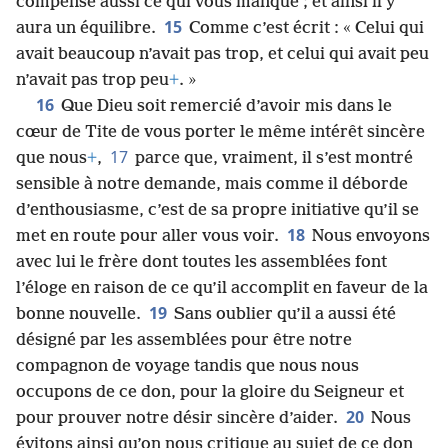
compense aussi ce qui vous manque ; et ainsi il y
15
aura un équilibre.
Comme c’est écrit : « Celui qui
avait beaucoup n’avait pas trop, et celui qui avait peu
n’avait pas trop peu
+
. »
16
Que Dieu soit remercié d’avoir mis dans le
cœur de Tite de vous porter le même intérêt sincère
17
que nous
+
,
parce que, vraiment, il s’est montré
sensible à notre demande, mais comme il déborde
d’enthousiasme, c’est de sa propre initiative qu’il se
18
met en route pour aller vous voir.
Nous envoyons
avec lui le frère dont toutes les assemblées font
l’éloge en raison de ce qu’il accomplit en faveur de la
19
bonne nouvelle.
Sans oublier qu’il a aussi été
désigné par les assemblées pour être notre
compagnon de voyage tandis que nous nous
occupons de ce don, pour la gloire du Seigneur et
20
pour prouver notre désir sincère d’aider.
Nous
évitons ainsi qu’on nous critique au sujet de ce don