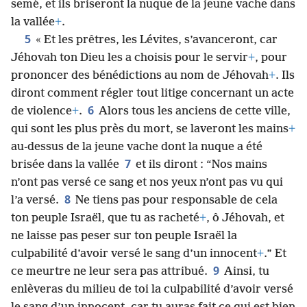
semé, et ils briseront la nuque de la jeune vache dans
la vallée
+
.
5
« Et les prêtres, les Lévites, s’avanceront, car
Jéhovah ton Dieu les a choisis pour le servir
+
, pour
prononcer des bénédictions au nom de Jéhovah
+
. Ils
diront comment régler tout litige concernant un acte
6
de violence
+
.
Alors tous les anciens de cette ville,
qui sont les plus près du mort, se laveront les mains
+
au-dessus de la jeune vache dont la nuque a été
7
brisée dans la vallée
et ils diront : “Nos mains
n’ont pas versé ce sang et nos yeux n’ont pas vu qui
8
l’a versé.
Ne tiens pas pour responsable de cela
ton peuple Israël, que tu as racheté
+
, ô Jéhovah, et
ne laisse pas peser sur ton peuple Israël la
culpabilité d’avoir versé le sang d’un innocent
+
.” Et
9
ce meurtre ne leur sera pas attribué.
Ainsi, tu
enlèveras du milieu de toi la culpabilité d’avoir versé