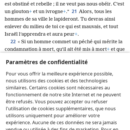
est obstiné et rebelle ; il ne veut pas nous obéir. C’est
21
un glouton
+
et un ivrogne
+
.”
Alors, tous les
hommes de sa ville le lapideront. Tu devras ainsi
enlever du milieu de toi ce qui est mauvais, et tout
Israël l’apprendra et aura peur
+
.
22
« Si un homme commet un péché qui mérite la
condamnation à mort, qu’il ait été mis à mort
+
et que
23
tu l’aies pendu à un poteau
+
,
son cadavre ne
Paramètres de confidentialité
passera pas la nuit sur le poteau
+
. Tu veilleras à
l’enterrer le jour même, car un cadavre pendu est
Pour vous offrir la meilleure expérience possible,
chose maudite par Dieu
+
. Tu ne profaneras pas le
nous utilisons des cookies et des technologies
pays que Jéhovah ton Dieu te donne en héritage
+
.
similaires. Certains cookies sont nécessaires au
fonctionnement de notre site Internet et ne peuvent
être refusés. Vous pouvez accepter ou refuser
l'utilisation de cookies supplémentaires, que nous
utilisons uniquement pour améliorer votre
Français
Partager
Préférences
expérience. Aucune de ces données ne sera jamais
Copyright
© 2026 Watch Tower Bible and Tract Society of Pennsylvania
vendue ou utilisée à des fins de marketing. Pour en