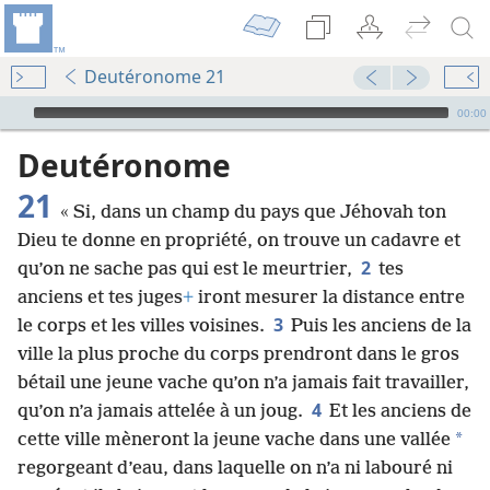
Deutéronome 21
Audio Player
00:00
Deutéronome
21
« Si, dans un champ du pays que Jéhovah ton
Dieu te donne en propriété, on trouve un cadavre et
2
qu’on ne sache pas qui est le meurtrier,
tes
anciens et tes juges
+
iront mesurer la distance entre
3
le corps et les villes voisines.
Puis les anciens de la
ville la plus proche du corps prendront dans le gros
bétail une jeune vache qu’on n’a jamais fait travailler,
4
qu’on n’a jamais attelée à un joug.
Et les anciens de
*
cette ville mèneront la jeune vache dans une vallée
regorgeant d’eau, dans laquelle on n’a ni labouré ni