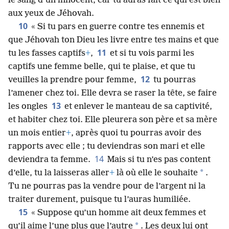
le sang d’un innocent, car tu auras fait ce qui est bien
aux yeux de Jéhovah.
10
« Si tu pars en guerre contre tes ennemis et
que Jéhovah ton Dieu les livre entre tes mains et que
11
tu les fasses captifs
+
,
et si tu vois parmi les
captifs une femme belle, qui te plaise, et que tu
12
veuilles la prendre pour femme,
tu pourras
l’amener chez toi. Elle devra se raser la tête, se faire
13
les ongles
et enlever le manteau de sa captivité,
et habiter chez toi. Elle pleurera son père et sa mère
un mois entier
+
, après quoi tu pourras avoir des
rapports avec elle ; tu deviendras son mari et elle
14
deviendra ta femme.
Mais si tu n’es pas content
*
d’elle, tu la laisseras aller
+
là où elle le souhaite
.
Tu ne pourras pas la vendre pour de l’argent ni la
traiter durement, puisque tu l’auras humiliée.
15
« Suppose qu’un homme ait deux femmes et
*
qu’il aime l’une plus que l’autre
. Les deux lui ont